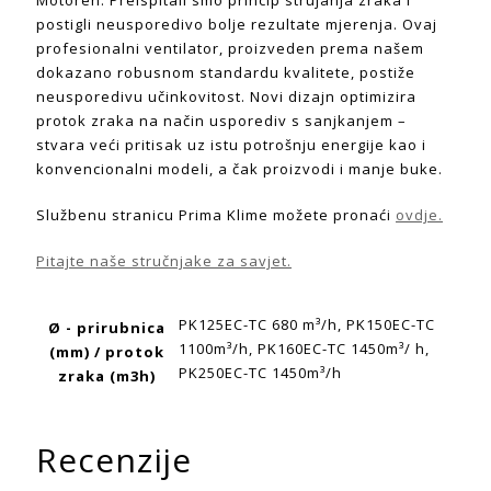
postigli neusporedivo bolje rezultate mjerenja. Ovaj
profesionalni ventilator, proizveden prema našem
dokazano robusnom standardu kvalitete, postiže
neusporedivu učinkovitost. Novi dizajn optimizira
protok zraka na način usporediv s sanjkanjem –
stvara veći pritisak uz istu potrošnju energije kao i
konvencionalni modeli, a čak proizvodi i manje buke.
Službenu stranicu Prima Klime možete pronaći
ovdje.
Pitajte naše stručnjake za savjet.
PK125EC-TC 680 m³/h, PK150EC-TC
Ø - prirubnica
1100m³/h, PK160EC-TC 1450m³/ h,
(mm) / protok
PK250EC-TC 1450m³/h
zraka (m3h)
Recenzije