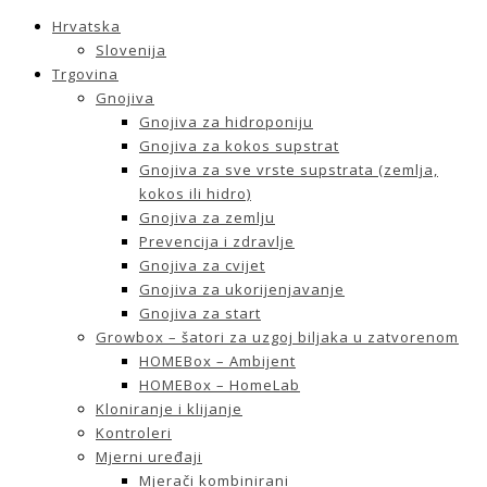
Hrvatska
Slovenija
Trgovina
Gnojiva
Gnojiva za hidroponiju
Gnojiva za kokos supstrat
Gnojiva za sve vrste supstrata (zemlja,
kokos ili hidro)
Gnojiva za zemlju
Prevencija i zdravlje
Gnojiva za cvijet
Gnojiva za ukorijenjavanje
Gnojiva za start
Growbox – šatori za uzgoj biljaka u zatvorenom
HOMEBox – Ambijent
HOMEBox – HomeLab
Kloniranje i klijanje
Kontroleri
Mjerni uređaji
Mjerači kombinirani