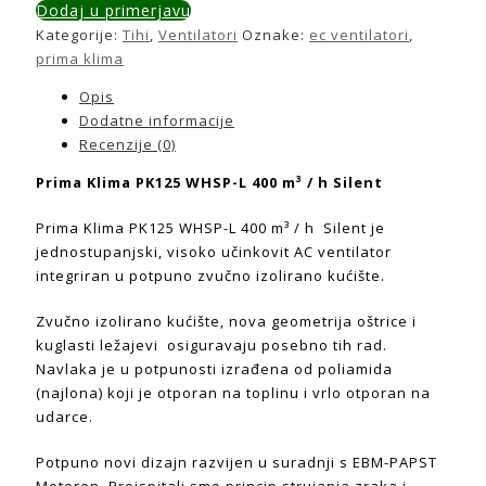
Dodaj u primerjavu
Kategorije:
Tihi
,
Ventilatori
Oznake:
ec ventilatori
,
prima klima
Opis
Dodatne informacije
Recenzije (0)
Prima Klima PK125 WHSP-L 400 m³ / h Silent
Prima Klima PK125 WHSP-L 400 m³ / h Silent je
jednostupanjski, visoko učinkovit AC ventilator
integriran u potpuno zvučno izolirano kućište.
Zvučno izolirano kućište, nova geometrija oštrice i
kuglasti ležajevi osiguravaju posebno tih rad.
Navlaka je u potpunosti izrađena od poliamida
(najlona) koji je otporan na toplinu i vrlo otporan na
udarce.
Potpuno novi dizajn razvijen u suradnji s EBM-PAPST
Motoren. Preispitali smo princip strujanja zraka i