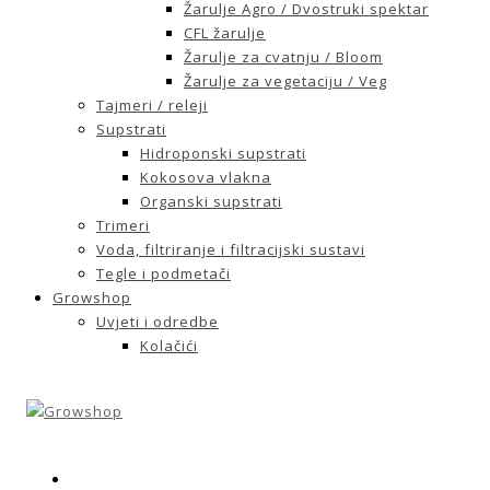
Žarulje Agro / Dvostruki spektar
CFL žarulje
Žarulje za cvatnju / Bloom
Žarulje za vegetaciju / Veg
Tajmeri / releji
Supstrati
Hidroponski supstrati
Kokosova vlakna
Organski supstrati
Trimeri
Voda, filtriranje i filtracijski sustavi
Tegle i podmetači
Growshop
Uvjeti i odredbe
Kolačići