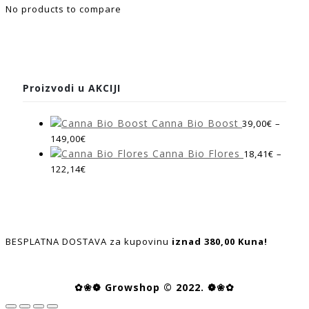
No products to compare
Proizvodi u AKCIJI
Canna Bio Boost
39,00
€
–
149,00
€
Canna Bio Flores
18,41
€
–
122,14
€
BESPLATNA DOSTAVA za kupovinu
iznad 380,00 Kuna!
✿❀❁ Growshop © 2022. ❁❀✿