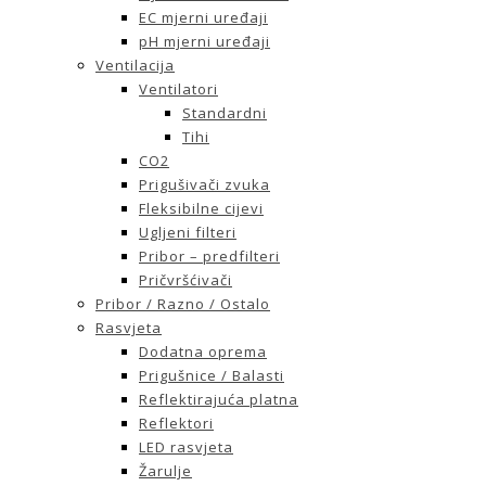
EC mjerni uređaji
pH mjerni uređaji
Ventilacija
Ventilatori
Standardni
Tihi
CO2
Prigušivači zvuka
Fleksibilne cijevi
Ugljeni filteri
Pribor – predfilteri
Pričvršćivači
Pribor / Razno / Ostalo
Rasvjeta
Dodatna oprema
Prigušnice / Balasti
Reflektirajuća platna
Reflektori
LED rasvjeta
Žarulje