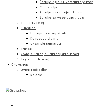
Žarulje Agro / Dvostruki spektar
CFL žarulje
Žarulje za cvatnju / Bloom
Žarulje za vegetaciju / Veg
Tajmeri / releji
Supstrati
Hidroponski supstrati
Kokosova vlakna
Organski supstrati
Trimeri
Voda, filtriranje i filtracijski sustavi
Tegle i podmetači
Growshop
Uvjeti i odredbe
Kolačići