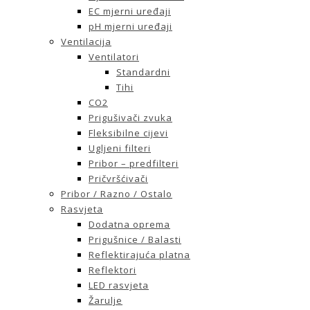
EC mjerni uređaji
pH mjerni uređaji
Ventilacija
Ventilatori
Standardni
Tihi
CO2
Prigušivači zvuka
Fleksibilne cijevi
Ugljeni filteri
Pribor – predfilteri
Pričvršćivači
Pribor / Razno / Ostalo
Rasvjeta
Dodatna oprema
Prigušnice / Balasti
Reflektirajuća platna
Reflektori
LED rasvjeta
Žarulje