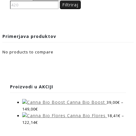
Filtriraj
Primerjava produktov
No products to compare
Proizvodi u AKCIJI
Canna Bio Boost
39,00
€
–
149,00
€
Canna Bio Flores
18,41
€
–
122,14
€