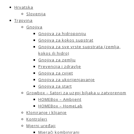
Hrvatska
Slovenija
Trgovina
Gnojiva
Gnojiva za hidroponiju
Gnojiva za kokos supstrat
Gnojiva za sve vrste supstrata (zemlja,
kokos ili hidro)
Gnojiva za zemlju
Prevencija i zdravlje
Gnojiva za cvijet
Gnojiva za ukorijenjavanje
Gnojiva za start
Growbox – šatori za uzgoj biljaka u zatvorenom
HOMEBox – Ambijent
HOMEBox – HomeLab
Kloniranje i klijanje
Kontroleri
Mjerni uređaji
Mjerači kombinirani