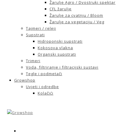
Žarulje Agro / Dvostruki spektar
CFL žarulje
Žarulje za cvatnju / Bloom
Žarulje za vegetaciju / Veg
Tajmeri / releji
Supstrati
Hidroponski supstrati
Kokosova vlakna
Organski supstrati
Trimeri
Voda, filtriranje i filtracijski sustavi
Tegle i podmetači
Growshop
Uvjeti i odredbe
Kolačići