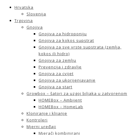
Hrvatska
Slovenija
Trgovina
Gnojiva
Gnojiva za hidroponiju
Gnojiva za kokos supstrat
Gnojiva za sve vrste supstrata (zemlja,
kokos ili hidro)
Gnojiva za zemlju
Prevencija i zdravlje
Gnojiva za cvijet
Gnojiva za ukorijenjavanje
Gnojiva za start
Growbox – šatori za uzgoj biljaka u zatvorenom
HOMEBox – Ambijent
HOMEBox – HomeLab
Kloniranje i klijanje
Kontroleri
Mjerni uređaji
Mjerači kombinirani