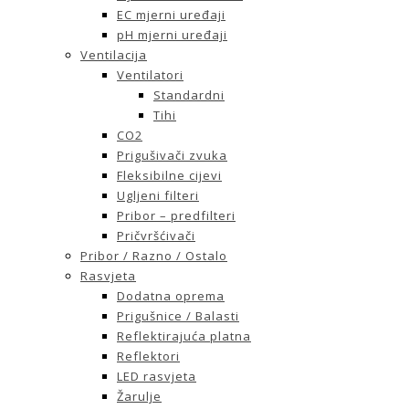
EC mjerni uređaji
pH mjerni uređaji
Ventilacija
Ventilatori
Standardni
Tihi
CO2
Prigušivači zvuka
Fleksibilne cijevi
Ugljeni filteri
Pribor – predfilteri
Pričvršćivači
Pribor / Razno / Ostalo
Rasvjeta
Dodatna oprema
Prigušnice / Balasti
Reflektirajuća platna
Reflektori
LED rasvjeta
Žarulje