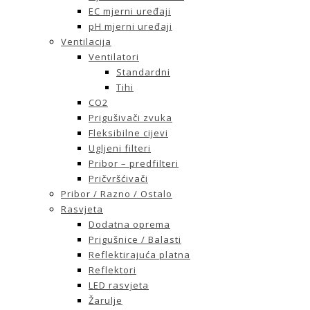
EC mjerni uređaji
pH mjerni uređaji
Ventilacija
Ventilatori
Standardni
Tihi
CO2
Prigušivači zvuka
Fleksibilne cijevi
Ugljeni filteri
Pribor – predfilteri
Pričvršćivači
Pribor / Razno / Ostalo
Rasvjeta
Dodatna oprema
Prigušnice / Balasti
Reflektirajuća platna
Reflektori
LED rasvjeta
Žarulje