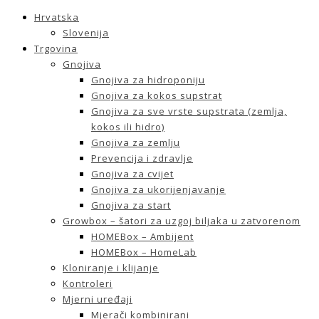
Hrvatska
Slovenija
Trgovina
Gnojiva
Gnojiva za hidroponiju
Gnojiva za kokos supstrat
Gnojiva za sve vrste supstrata (zemlja,
kokos ili hidro)
Gnojiva za zemlju
Prevencija i zdravlje
Gnojiva za cvijet
Gnojiva za ukorijenjavanje
Gnojiva za start
Growbox – šatori za uzgoj biljaka u zatvorenom
HOMEBox – Ambijent
HOMEBox – HomeLab
Kloniranje i klijanje
Kontroleri
Mjerni uređaji
Mjerači kombinirani