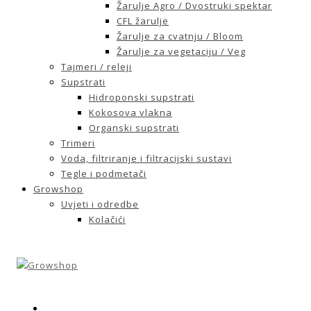
Žarulje Agro / Dvostruki spektar
CFL žarulje
Žarulje za cvatnju / Bloom
Žarulje za vegetaciju / Veg
Tajmeri / releji
Supstrati
Hidroponski supstrati
Kokosova vlakna
Organski supstrati
Trimeri
Voda, filtriranje i filtracijski sustavi
Tegle i podmetači
Growshop
Uvjeti i odredbe
Kolačići