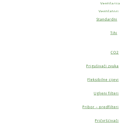
vo
Ventilacija
Ventilatori
Standardni
Tihi
CO2
Prigušivači zvuka
Fleksibilne cijevi
Ugljeni filteri
Pribor – predfilteri
Pričvršćivači