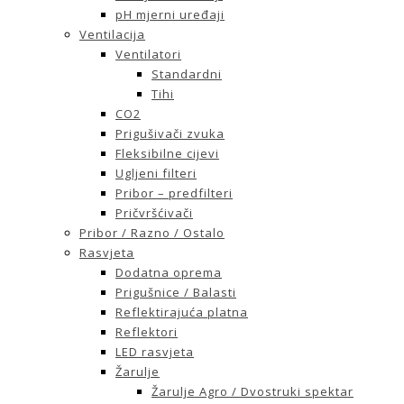
pH mjerni uređaji
Ventilacija
Ventilatori
Standardni
Tihi
CO2
Prigušivači zvuka
Fleksibilne cijevi
Ugljeni filteri
Pribor – predfilteri
Pričvršćivači
Pribor / Razno / Ostalo
Rasvjeta
Dodatna oprema
Prigušnice / Balasti
Reflektirajuća platna
Reflektori
LED rasvjeta
Žarulje
Žarulje Agro / Dvostruki spektar