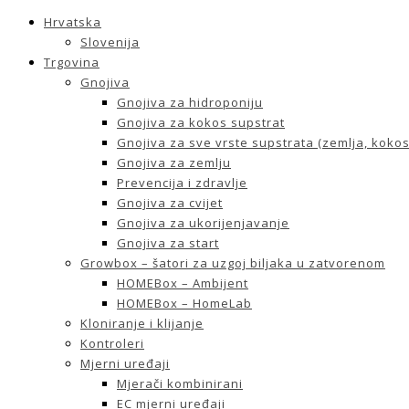
Hrvatska
Slovenija
Trgovina
Gnojiva
Gnojiva za hidroponiju
Gnojiva za kokos supstrat
Gnojiva za sve vrste supstrata (zemlja, kokos 
Gnojiva za zemlju
Prevencija i zdravlje
Gnojiva za cvijet
Gnojiva za ukorijenjavanje
Gnojiva za start
Growbox – šatori za uzgoj biljaka u zatvorenom
HOMEBox – Ambijent
HOMEBox – HomeLab
Kloniranje i klijanje
Kontroleri
Mjerni uređaji
Mjerači kombinirani
EC mjerni uređaji