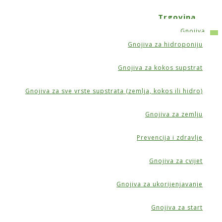
Trgovina
Gnojiva
Gnojiva za hidroponiju
0 m³/h Silent
Gnojiva za kokos supstrat
Gnojiva za sve vrste supstrata (zemlja, kokos ili hidro)
Gnojiva za zemlju
Prevencija i zdravlje
nt
Gnojiva za cvijet
Gnojiva za ukorijenjavanje
Gnojiva za start