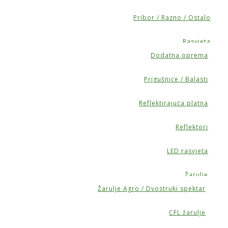
Pribor / Razno / Ostalo
Rasvjeta
Dodatna oprema
Prigušnice / Balasti
Reflektirajuća platna
Reflektori
LED rasvjeta
Žarulje
Žarulje Agro / Dvostruki spektar
CFL žarulje