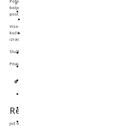
Potpuno novi dizajn razvijen u suradnji s EBM-PAPST Motore
bolje rezultate mjerenja. Ovaj profesionalni ventilator,
postiže neusporedivu učinkovitost.
Visoko učinkovit EC ventilator s integriranom kontrolom te
kućište, nova geometrija oštrice i kuglični ležajevi bez od
izrađena od poliamida (najlona) koji je otporan na toplinu 
Službenu stranicu Prima Klime možete pronaći
ovdje.
Pitajte naše stručnjake za
savjet.
PK125EC-TC 680 
Ø - prirubnica (mm) / protok zraka
1450m³/h
(m3h)
Recenzije
Još nema recenzija.