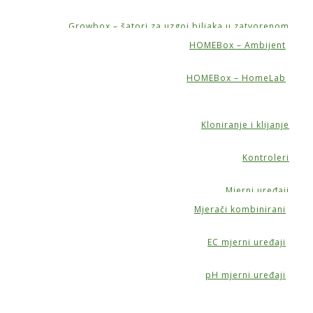
Growbox – šatori za uzgoj biljaka u zatvorenom
HOMEBox – Ambijent
HOMEBox – HomeLab
Kloniranje i klijanje
Kontroleri
Mjerni uređaji
Mjerači kombinirani
EC mjerni uređaji
ni
pH mjerni uređaji