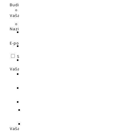
Budite prvi koji će recenzirati “Prima Klima PK125 WHSP EC-
Vaša adresa e-pošte neće biti objavljena.
Obavezna polja 
Naziv
*
E-pošta
*
Spremi moje ime, e-poštu i web-stranicu u ovom intern
Vaša ocjena
Vaša recenzija:
*