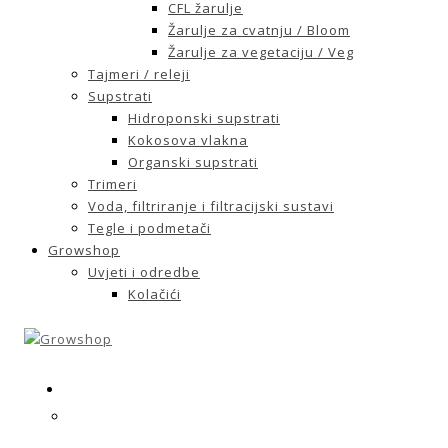
CFL žarulje
Žarulje za cvatnju / Bloom
Žarulje za vegetaciju / Veg
Tajmeri / releji
Supstrati
Hidroponski supstrati
Kokosova vlakna
Organski supstrati
Trimeri
Voda, filtriranje i filtracijski sustavi
Tegle i podmetači
Growshop
Uvjeti i odredbe
Kolačići