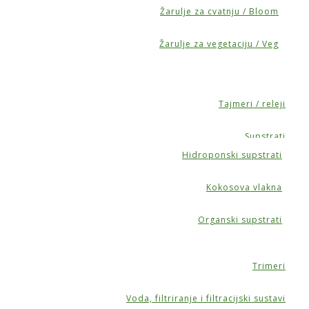
Žarulje za cvatnju / Bloom
Žarulje za vegetaciju / Veg
Tajmeri / releji
Supstrati
Hidroponski supstrati
Kokosova vlakna
Organski supstrati
Trimeri
Voda, filtriranje i filtracijski sustavi