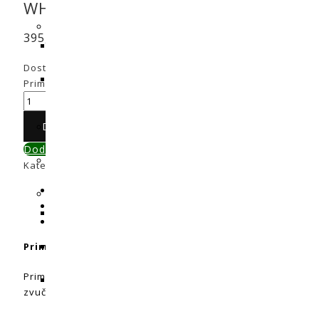
WHSP EC-TC 800 m³/h Silent
395,00
€
Dostupni:
Na zalihi
Prima Klima PK125 WHSP EC-TC 800 m³/h Silent količina
Dodaj u košaricu
Dodaj u primerjavu
Kategorije:
Tihi
,
Ventilatori
Oznake:
ec ventilatori
,
prima kl
Opis
Dodatne informacije
Recenzije (0)
Prima Klima PK125 WHSP EC-TC 800 m³ / h Silent
Prima Klima PK125 WHSP EC-TC 800 m³ / h Silent je najtiši EC
zvučno izolirani PRIMA KLIMA WHISPERBLOWER ventilatori s