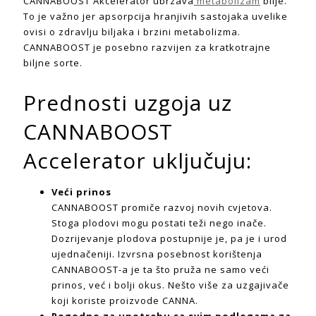
CANNABOOST Akcelerator ubrzava
metabolizam
bilje.
To je važno jer apsorpcija hranjivih sastojaka uvelike
ovisi o zdravlju biljaka i brzini metabolizma.
CANNABOOST je posebno razvijen za kratkotrajne
biljne sorte.
Prednosti uzgoja uz
CANNABOOST
Accelerator uključuju:
Veći prinos
CANNABOOST promiče razvoj novih cvjetova.
Stoga plodovi mogu postati teži nego inače.
Dozrijevanje plodova postupnije je, pa je i urod
ujednačeniji. Izvrsna posebnost korištenja
CANNABOOST-a je ta što pruža ne samo veći
prinos, već i bolji okus. Nešto više za uzgajivače
koji koriste proizvode CANNA.
Pogodno za upotrebu sa svim podlogama za