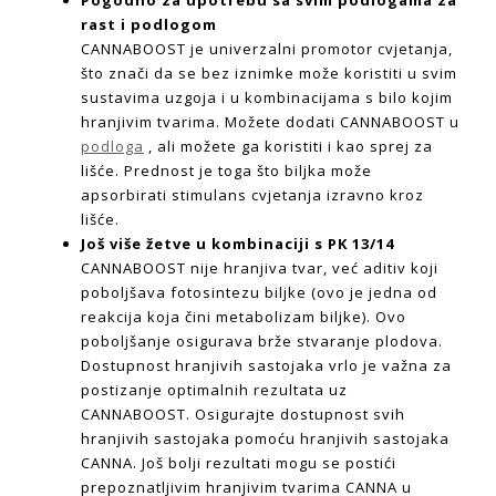
rast i podlogom
CANNABOOST je univerzalni promotor cvjetanja,
što znači da se bez iznimke može koristiti u svim
sustavima uzgoja i u kombinacijama s bilo kojim
hranjivim tvarima. Možete dodati CANNABOOST u
podloga
, ali možete ga koristiti i kao sprej za
lišće. Prednost je toga što biljka može
apsorbirati stimulans cvjetanja izravno kroz
lišće.
Još više žetve u kombinaciji s PK 13/14
CANNABOOST nije hranjiva tvar, već aditiv koji
poboljšava fotosintezu biljke (ovo je jedna od
reakcija koja čini metabolizam biljke). Ovo
poboljšanje osigurava brže stvaranje plodova.
Dostupnost hranjivih sastojaka vrlo je važna za
postizanje optimalnih rezultata uz
CANNABOOST. Osigurajte dostupnost svih
hranjivih sastojaka pomoću hranjivih sastojaka
CANNA. Još bolji rezultati mogu se postići
prepoznatljivim hranjivim tvarima CANNA u