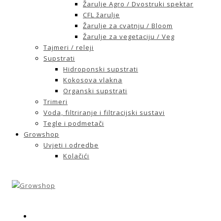
Žarulje Agro / Dvostruki spektar
CFL žarulje
Žarulje za cvatnju / Bloom
Žarulje za vegetaciju / Veg
Tajmeri / releji
Supstrati
Hidroponski supstrati
Kokosova vlakna
Organski supstrati
Trimeri
Voda, filtriranje i filtracijski sustavi
Tegle i podmetači
Growshop
Uvjeti i odredbe
Kolačići