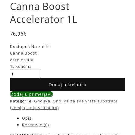
Canna Boost
Accelerator 1L
76,96
€
Dostupni:
Na zalihi
Canna Boost
Accelerator
1L količina
Dodaj u košaricu
Dodaj u primerjavu
Kategorije:
Gnojiva
,
Gnojiva za sve vrste supstrata
(zemlja, kokos ili hidro)
Opis
Recenzije (0)