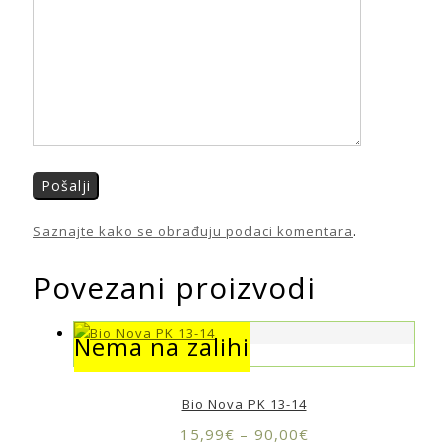
Saznajte kako se obrađuju podaci komentara
.
Povezani proizvodi
Nema na zalihi
Nema na zalihi
Bio Nova PK 13-14
15,99
€
–
90,00
€