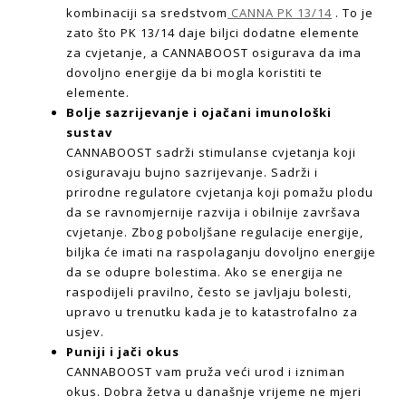
kombinaciji sa sredstvom
CANNA PK 13/14
. To je
zato što PK 13/14 daje biljci dodatne elemente
za cvjetanje, a CANNABOOST osigurava da ima
dovoljno energije da bi mogla koristiti te
elemente.
Bolje sazrijevanje i ojačani imunološki
sustav
CANNABOOST sadrži stimulanse cvjetanja koji
osiguravaju bujno sazrijevanje. Sadrži i
prirodne regulatore cvjetanja koji pomažu plodu
da se ravnomjernije razvija i obilnije završava
cvjetanje. Zbog poboljšane regulacije energije,
biljka će imati na raspolaganju dovoljno energije
da se odupre bolestima. Ako se energija ne
raspodijeli pravilno, često se javljaju bolesti,
upravo u trenutku kada je to katastrofalno za
usjev.
Puniji i jači okus
CANNABOOST vam pruža veći urod i izniman
okus. Dobra žetva u današnje vrijeme ne mjeri