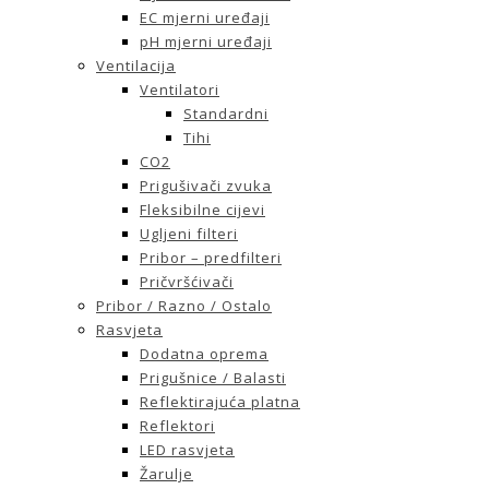
EC mjerni uređaji
pH mjerni uređaji
Ventilacija
Ventilatori
Standardni
Tihi
CO2
Prigušivači zvuka
Fleksibilne cijevi
Ugljeni filteri
Pribor – predfilteri
Pričvršćivači
Pribor / Razno / Ostalo
Rasvjeta
Dodatna oprema
Prigušnice / Balasti
Reflektirajuća platna
Reflektori
LED rasvjeta
Žarulje