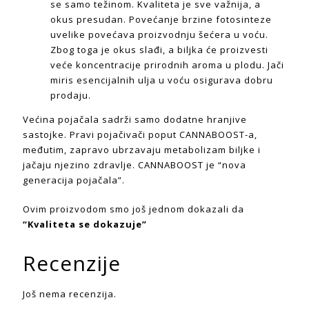
se samo težinom. Kvaliteta je sve važnija, a
okus presudan. Povećanje brzine fotosinteze
uvelike povećava proizvodnju šećera u voću.
Zbog toga je okus slađi, a biljka će proizvesti
veće koncentracije prirodnih aroma u plodu. Jači
miris esencijalnih ulja u voću osigurava dobru
prodaju.
Većina pojačala sadrži samo dodatne hranjive
sastojke. Pravi pojačivači poput CANNABOOST-a,
međutim, zapravo ubrzavaju metabolizam biljke i
jačaju njezino zdravlje. CANNABOOST je “nova
generacija pojačala”.
Ovim proizvodom smo još jednom dokazali da
“Kvaliteta se dokazuje”
Recenzije
Još nema recenzija.