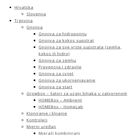
Hrvatska
Slovenija
Trgovina
Gnojiva
Gnojiva za hidroponiju
Gnojiva za kokos supstrat
Gnojiva za sve vrste supstrata (zemlja,
kokos ili hidro)
Gnojiva za zemlju
Prevencija i zdravlje
Gnojiva za cvijet
Gnojiva za ukorijenjavanje
Gnojiva za start
Growbox – šatori za uzgoj biljaka u zatvorenom
HOMEBox – Ambijent
HOMEBox – HomeLab
Kloniranje i klijanje
Kontroleri
Mjerni uređaji
Mjerači kombinirani