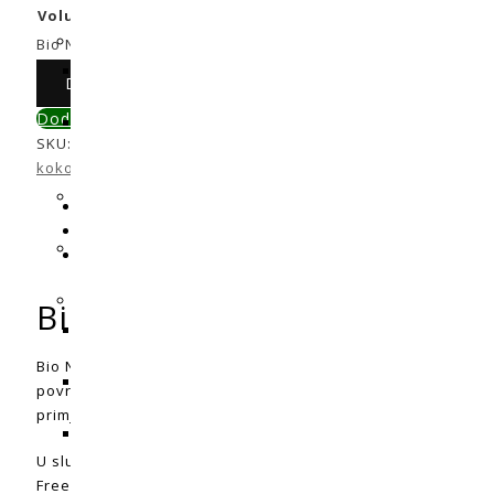
Volumen pakiranja u L
Obriši
Bio Nova FreeFlow količina
Dodaj u košaricu
Dodaj u primerjavu
SKU:
N/A
Kategorije:
Gnojiva
,
Gnojiva za sve vrste supstrat
kokos ili hidro)
Opis
Dodatne informacije
Recenzije (0)
Bio Nova FreeFlow
Bio Nova FreeFlow je prirodno sredstvo za vlaženje na baz
površinsku napetost tekućina tako da one mogu lakše prodr
primjer, prvo namakanje ploča od kamene vune obično je tra
U slučaju štetnika, ovaj proizvod je učinkovitiji od ostalih.
FreeFlow nanosi film na cijeli list, omogućujući učinkoviti