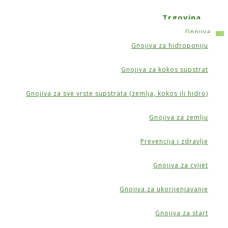
Trgovina
Gnojiva
Gnojiva za hidroponiju
Gnojiva za kokos supstrat
Gnojiva za sve vrste supstrata (zemlja, kokos ili hidro)
Gnojiva za zemlju
idro)
Prevencija i zdravlje
Gnojiva za cvijet
Gnojiva za ukorijenjavanje
Gnojiva za start