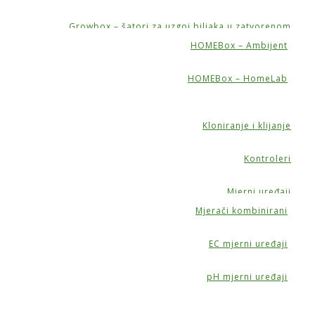
Growbox – šatori za uzgoj biljaka u zatvorenom
HOMEBox – Ambijent
HOMEBox – HomeLab
Kloniranje i klijanje
Kontroleri
Mjerni uređaji
Mjerači kombinirani
EC mjerni uređaji
pH mjerni uređaji