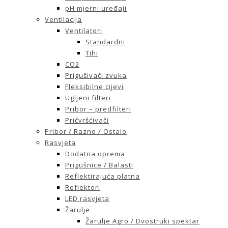
pH mjerni uređaji
Ventilacija
Ventilatori
Standardni
Tihi
CO2
Prigušivači zvuka
Fleksibilne cijevi
Ugljeni filteri
Pribor – predfilteri
Pričvršćivači
Pribor / Razno / Ostalo
Rasvjeta
Dodatna oprema
Prigušnice / Balasti
Reflektirajuća platna
Reflektori
LED rasvjeta
Žarulje
Žarulje Agro / Dvostruki spektar