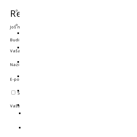
Recenzije
Još nema recenzija.
Budite prvi koji će recenzirati “Bio Nova FreeFlow”
Vaša adresa e-pošte neće biti objavljena.
Obavezna polja 
Naziv
*
E-pošta
*
Spremi moje ime, e-poštu i web-stranicu u ovom intern
Vaša ocjena