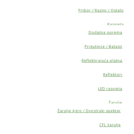
Pribor / Razno / Ostalo
Rasvjeta
Dodatna oprema
Prigušnice / Balasti
Reflektirajuća platna
Reflektori
LED rasvjeta
Žarulje
Žarulje Agro / Dvostruki spektar
CFL žarulje