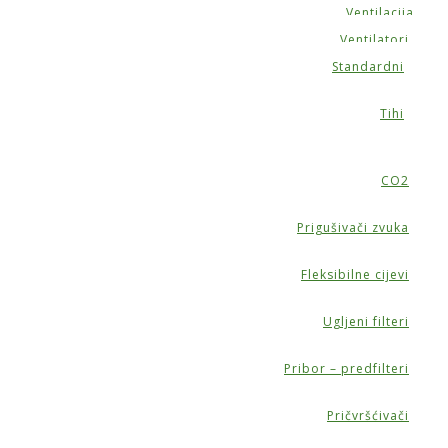
Ventilacija
Ventilatori
Standardni
Tihi
CO2
Prigušivači zvuka
Fleksibilne cijevi
Ugljeni filteri
Pribor – predfilteri
Pričvršćivači