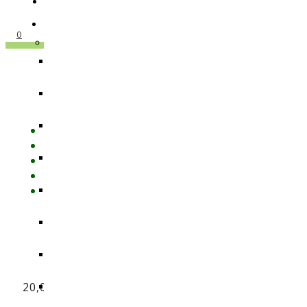
0
Bio N
FreeF
20,00
€
–
67,00
€