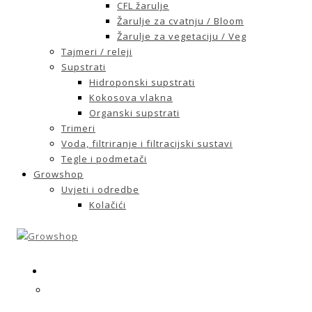
CFL žarulje
Žarulje za cvatnju / Bloom
Žarulje za vegetaciju / Veg
Tajmeri / releji
Supstrati
Hidroponski supstrati
Kokosova vlakna
Organski supstrati
Trimeri
Voda, filtriranje i filtracijski sustavi
Tegle i podmetači
Growshop
Uvjeti i odredbe
Kolačići