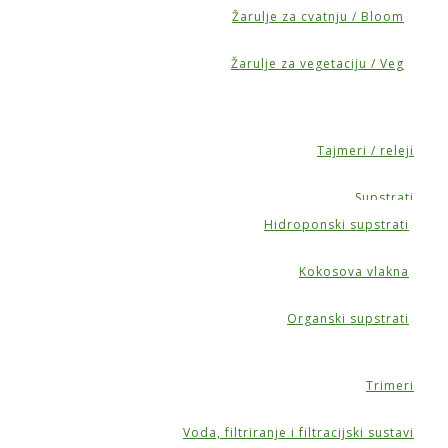
Žarulje za cvatnju / Bloom
Žarulje za vegetaciju / Veg
Tajmeri / releji
Supstrati
Hidroponski supstrati
Kokosova vlakna
Organski supstrati
Trimeri
Voda, filtriranje i filtracijski sustavi