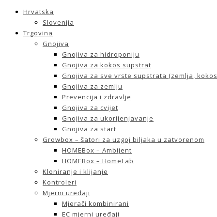
Hrvatska
Slovenija
Trgovina
Gnojiva
Gnojiva za hidroponiju
Gnojiva za kokos supstrat
Gnojiva za sve vrste supstrata (zemlja, kokos 
Gnojiva za zemlju
Prevencija i zdravlje
Gnojiva za cvijet
Gnojiva za ukorijenjavanje
Gnojiva za start
Growbox – šatori za uzgoj biljaka u zatvorenom
HOMEBox – Ambijent
HOMEBox – HomeLab
Kloniranje i klijanje
Kontroleri
Mjerni uređaji
Mjerači kombinirani
EC mjerni uređaji