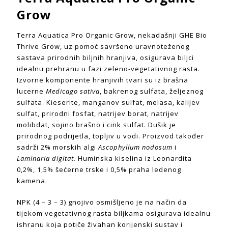
Grow
Terra Aquatica Pro Organic Grow, nekadašnji GHE Bio
Thrive Grow, uz pomoć savršeno uravnoteženog
sastava prirodnih biljnih hranjiva, osigurava biljci
idealnu prehranu u fazi zeleno-vegetativnog rasta.
Izvorne komponente hranjivih tvari su iz brašna
lucerne
Medicago sativa
, bakrenog sulfata, željeznog
sulfata. Kieserite, manganov sulfat, melasa, kalijev
sulfat, prirodni fosfat, natrijev borat, natrijev
molibdat, sojino brašno i cink sulfat. Dušik je
prirodnog podrijetla, topljiv u vodi. Proizvod također
sadrži 2% morskih algi
Ascophyllum nodosum
i
Laminaria digitat.
Huminska kiselina iz Leonardita
0,2%, 1,5% šećerne trske i 0,5% praha ledenog
kamena.
NPK (4 – 3 – 3) gnojivo osmišljeno je na način da
tijekom vegetativnog rasta biljkama osigurava idealnu
ishranu koja potiče živahan korijenski sustav i