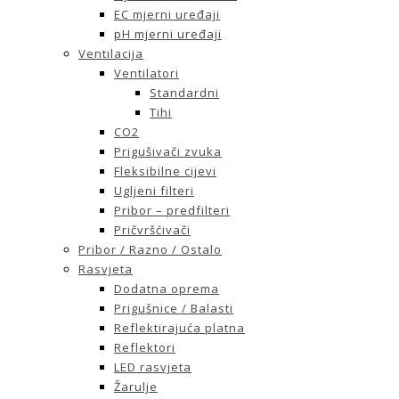
EC mjerni uređaji
pH mjerni uređaji
Ventilacija
Ventilatori
Standardni
Tihi
CO2
Prigušivači zvuka
Fleksibilne cijevi
Ugljeni filteri
Pribor – predfilteri
Pričvršćivači
Pribor / Razno / Ostalo
Rasvjeta
Dodatna oprema
Prigušnice / Balasti
Reflektirajuća platna
Reflektori
LED rasvjeta
Žarulje