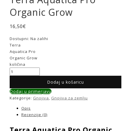
Organic Grow
16,50
€
Dostupni:
Na zalihi
Terra
Aquatica Pro
Organic Grow
količina
Dodaj u košaricu
Dodaj u primerjavu
Kategorije:
Gnojiva
,
Gnojiva za zemlju
Opis
Recenzije (0)
Terra Aquatica Pro Organic