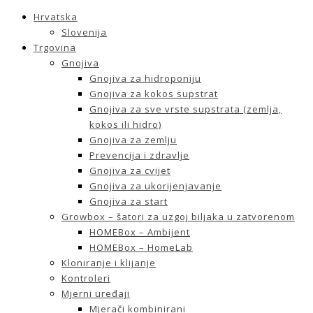
Hrvatska
Slovenija
Trgovina
Gnojiva
Gnojiva za hidroponiju
Gnojiva za kokos supstrat
Gnojiva za sve vrste supstrata (zemlja,
kokos ili hidro)
Gnojiva za zemlju
Prevencija i zdravlje
Gnojiva za cvijet
Gnojiva za ukorijenjavanje
Gnojiva za start
Growbox – šatori za uzgoj biljaka u zatvorenom
HOMEBox – Ambijent
HOMEBox – HomeLab
Kloniranje i klijanje
Kontroleri
Mjerni uređaji
Mjerači kombinirani