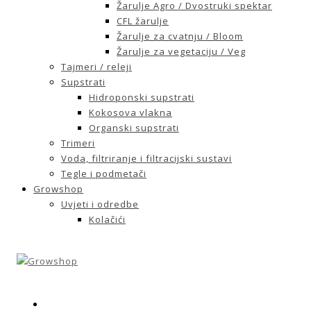
Žarulje Agro / Dvostruki spektar
CFL žarulje
Žarulje za cvatnju / Bloom
Žarulje za vegetaciju / Veg
Tajmeri / releji
Supstrati
Hidroponski supstrati
Kokosova vlakna
Organski supstrati
Trimeri
Voda, filtriranje i filtracijski sustavi
Tegle i podmetači
Growshop
Uvjeti i odredbe
Kolačići