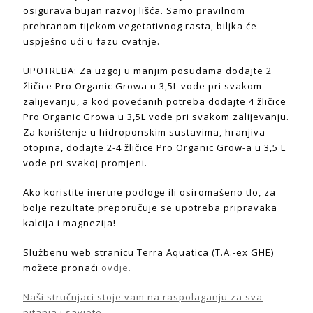
osigurava bujan razvoj lišća. Samo pravilnom
prehranom tijekom vegetativnog rasta, biljka će
uspješno ući u fazu cvatnje.
UPOTREBA: Za uzgoj u manjim posudama dodajte 2
žličice Pro Organic Growa u 3,5L vode pri svakom
zalijevanju, a kod povećanih potreba dodajte 4 žličice
Pro Organic Growa u 3,5L vode pri svakom zalijevanju.
Za korištenje u hidroponskim sustavima, hranjiva
otopina, dodajte 2-4 žličice Pro Organic Grow-a u 3,5 L
vode pri svakoj promjeni.
Ako koristite inertne podloge ili osiromašeno tlo, za
bolje rezultate preporučuje se upotreba pripravaka
kalcija i magnezija!
Službenu web stranicu Terra Aquatica (T.A.-ex GHE)
možete pronaći
ovdje.
Naši stručnjaci stoje vam na raspolaganju za sva
pitanja i savjete.