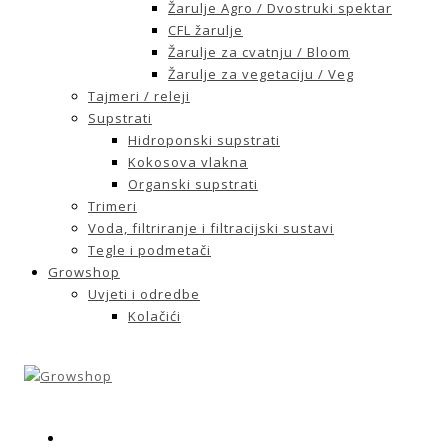
Žarulje Agro / Dvostruki spektar
CFL žarulje
Žarulje za cvatnju / Bloom
Žarulje za vegetaciju / Veg
Tajmeri / releji
Supstrati
Hidroponski supstrati
Kokosova vlakna
Organski supstrati
Trimeri
Voda, filtriranje i filtracijski sustavi
Tegle i podmetači
Growshop
Uvjeti i odredbe
Kolačići