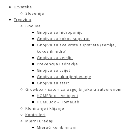
Hrvatska
Slovenija
Trgovina
Gnojiva
Gnojiva za hidroponiju
Gnojiva za kokos supstrat
Gnojiva za sve vrste supstrata (zemlja,
kokos ili hidro)
Gnojiva za zemlju
Prevencija i zdravlje
Gnojiva za cvijet
Gnojiva za ukorijenjavanje
Gnojiva za start
Growbox – šatori za uzgoj biljaka u zatvorenom
HOMEBox – Ambijent
HOMEBox – HomeLab
Kloniranje i klijanje
Kontroleri
Mjerni uređaji
Mjerači kombinirani