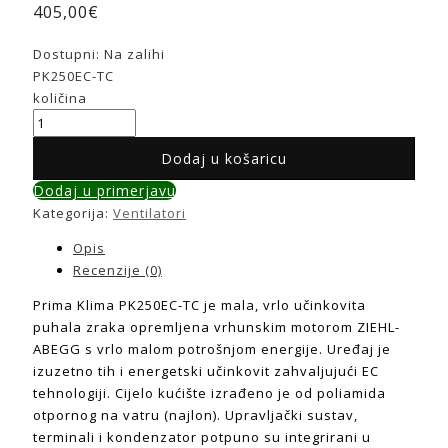
405,00
€
Dostupni:
Na zalihi
PK250EC-TC
količina
Dodaj u košaricu
Dodaj u primerjavu
Kategorija:
Ventilatori
Opis
Recenzije (0)
Prima Klima PK250EC-TC je mala, vrlo učinkovita
puhala zraka opremljena vrhunskim motorom ZIEHL-
ABEGG s vrlo malom potrošnjom energije. Uređaj je
izuzetno tih i energetski učinkovit zahvaljujući EC
tehnologiji. Cijelo kućište izrađeno je od poliamida
otpornog na vatru (najlon). Upravljački sustav,
terminali i kondenzator potpuno su integrirani u