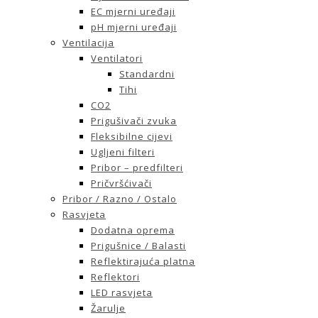
EC mjerni uređaji
pH mjerni uređaji
Ventilacija
Ventilatori
Standardni
Tihi
CO2
Prigušivači zvuka
Fleksibilne cijevi
Ugljeni filteri
Pribor – predfilteri
Pričvršćivači
Pribor / Razno / Ostalo
Rasvjeta
Dodatna oprema
Prigušnice / Balasti
Reflektirajuća platna
Reflektori
LED rasvjeta
Žarulje