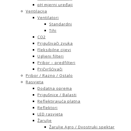
pH mjerni uređaji
Ventilacija
Ventilatori
Standardni
Tihi
CO2
Prigušivači zvuka
Fleksibilne cijevi
Ugljeni filteri
Pribor – predfilteri
Pričvršćivači
Pribor / Razno / Ostalo
Rasvjeta
Dodatna oprema
Prigušnice / Balasti
Reflektirajuća platna
Reflektori
LED rasvjeta
Žarulje
Žarulje Agro / Dvostruki spektar