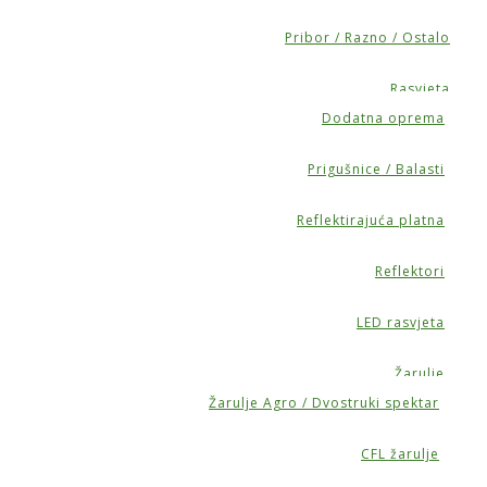
Pribor / Razno / Ostalo
Rasvjeta
Dodatna oprema
Prigušnice / Balasti
Reflektirajuća platna
Reflektori
LED rasvjeta
Žarulje
Žarulje Agro / Dvostruki spektar
CFL žarulje