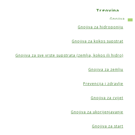
Trgovina
Gnojiva
Gnojiva za hidroponiju
 cm), Airontek
Gnojiva za kokos supstrat
Gnojiva za sve vrste supstrata (zemlja, kokos ili hidro)
Gnojiva za zemlju
tek
Prevencija i zdravlje
Gnojiva za cvijet
Gnojiva za ukorijenjavanje
Gnojiva za start