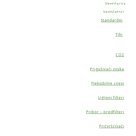
Ventilacija
Ventilatori
Standardni
Tihi
CO2
Prigušivači zvuka
Fleksibilne cijevi
Ugljeni filteri
Pribor – predfilteri
Pričvršćivači