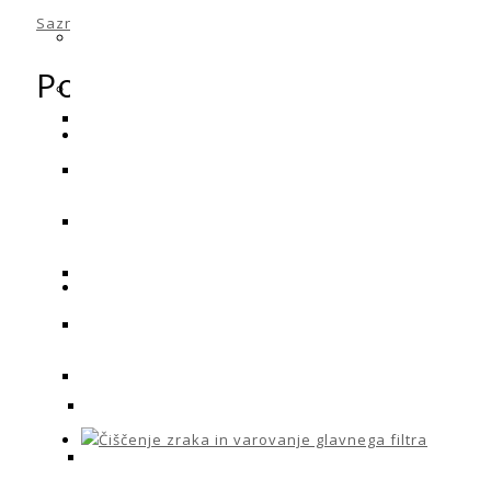
Saznajte kako se obrađuju podaci komentara
.
Povezani proizvodi
Odaberi opcije
Prigu
59
Dodaj u košaricu
Stojeći ve
Odaberi opcije