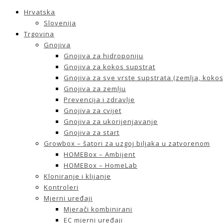
Hrvatska
Slovenija
Trgovina
Gnojiva
Gnojiva za hidroponiju
Gnojiva za kokos supstrat
Gnojiva za sve vrste supstrata (zemlja, kokos 
Gnojiva za zemlju
Prevencija i zdravlje
Gnojiva za cvijet
Gnojiva za ukorijenjavanje
Gnojiva za start
Growbox – šatori za uzgoj biljaka u zatvorenom
HOMEBox – Ambijent
HOMEBox – HomeLab
Kloniranje i klijanje
Kontroleri
Mjerni uređaji
Mjerači kombinirani
EC mjerni uređaji