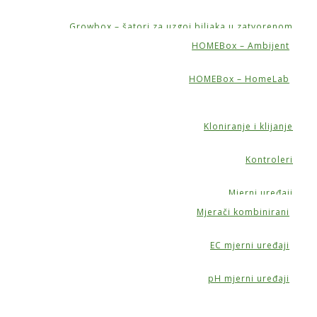
Growbox – šatori za uzgoj biljaka u zatvorenom
HOMEBox – Ambijent
HOMEBox – HomeLab
Kloniranje i klijanje
Kontroleri
Mjerni uređaji
Mjerači kombinirani
EC mjerni uređaji
pH mjerni uređaji