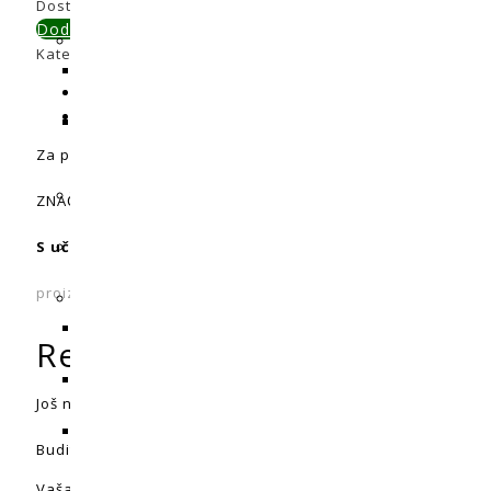
Dostupni:
Nema na zalihi
Dodaj u primerjavu
Kategorije:
Ventilacija
,
Ventilatori
Opis
Recenzije (0)
Za povoljne klimatske uvjete u našem uzgajalištu brinemo o 
ZNAČAJKE: 3 stupnja brzine, potrošnja: 45W.
S učinkom miješanja zraka!
proizvod trenutno nije dostupan
Recenzije
Još nema recenzija.
Budite prvi koji će recenzirati “Kutija ventilatora – rotacijsk
Vaša adresa e-pošte neće biti objavljena.
Obavezna polja 