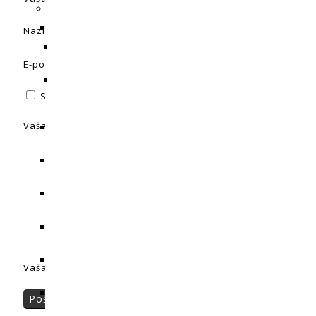
Naziv
*
E-pošta
*
Spremi moje ime, e-poštu i web-stranicu u ovom intern
Vaša ocjena
Vaša recenzija:
*