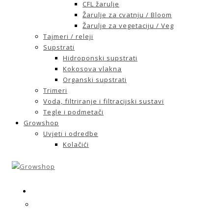
CFL žarulje
Žarulje za cvatnju / Bloom
Žarulje za vegetaciju / Veg
Tajmeri / releji
Supstrati
Hidroponski supstrati
Kokosova vlakna
Organski supstrati
Trimeri
Voda, filtriranje i filtracijski sustavi
Tegle i podmetači
Growshop
Uvjeti i odredbe
Kolačići