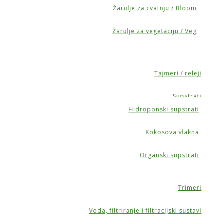
Žarulje za cvatnju / Bloom
Žarulje za vegetaciju / Veg
Tajmeri / releji
Supstrati
Hidroponski supstrati
Kokosova vlakna
Organski supstrati
Trimeri
Voda, filtriranje i filtracijski sustavi