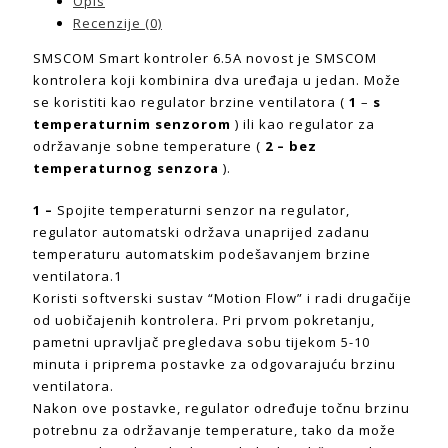
Opis
Recenzije (0)
SMSCOM Smart kontroler 6.5A novost je SMSCOM
kontrolera koji kombinira dva uređaja u jedan. Može
se koristiti kao regulator brzine ventilatora (
1
–
s
temperaturnim senzorom
) ili kao regulator za
održavanje sobne temperature (
2 – bez
temperaturnog senzora
).
1 –
Spojite temperaturni senzor na regulator,
regulator automatski održava unaprijed zadanu
temperaturu automatskim podešavanjem brzine
ventilatora.1
Koristi softverski sustav “Motion Flow” i radi drugačije
od uobičajenih kontrolera. Pri prvom pokretanju,
pametni upravljač pregledava sobu tijekom 5-10
minuta i priprema postavke za odgovarajuću brzinu
ventilatora.
Nakon ove postavke, regulator određuje točnu brzinu
potrebnu za održavanje temperature, tako da može