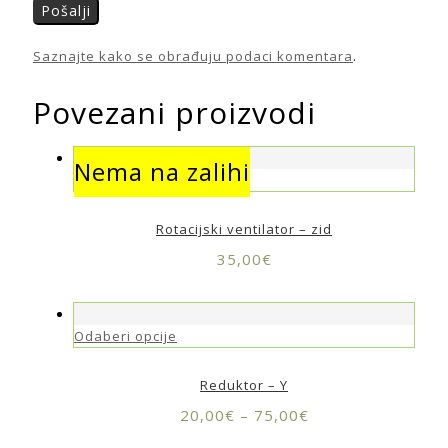
Saznajte kako se obrađuju podaci komentara
.
Povezani proizvodi
Nema na zalihi
Nema na zalihi
Rotacijski ventilator – zid
35,00
€
Odaberi opcije
Reduktor – Y
20,00
€
–
75,00
€