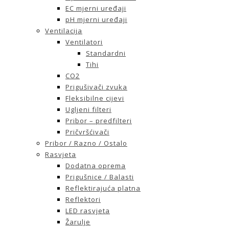
EC mjerni uređaji
pH mjerni uređaji
Ventilacija
Ventilatori
Standardni
Tihi
CO2
Prigušivači zvuka
Fleksibilne cijevi
Ugljeni filteri
Pribor – predfilteri
Pričvršćivači
Pribor / Razno / Ostalo
Rasvjeta
Dodatna oprema
Prigušnice / Balasti
Reflektirajuća platna
Reflektori
LED rasvjeta
Žarulje