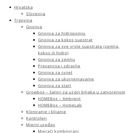
Hrvatska
Slovenija
Trgovina
Gnojiva
Gnojiva za hidroponiju
Gnojiva za kokos supstrat
Gnojiva za sve vrste supstrata (zemlja,
kokos ili hidro)
Gnojiva za zemlju
Prevencija i zdravlje
Gnojiva za cvijet
Gnojiva za ukorijenjavanje
Gnojiva za start
Growbox – šatori za uzgoj biljaka u zatvorenom
HOMEBox – Ambijent
HOMEBox – HomeLab
Kloniranje i klijanje
Kontroleri
Mjerni uređaji
Mjerači kombinirani