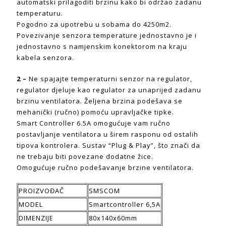
automatski prilagoditi brzinu kako bi održao zadanu
temperaturu.
Pogodno za upotrebu u sobama do 4250m2.
Povezivanje senzora temperature jednostavno je i
jednostavno s namjenskim konektorom na kraju
kabela senzora.
2 –
Ne spajajte temperaturni senzor na regulator,
regulator djeluje kao regulator za unaprijed zadanu
brzinu ventilatora. Željena brzina podešava se
mehanički (ručno) pomoću upravljačke tipke.
Smart Controller 6.5A omogućuje vam ručno
postavljanje ventilatora u širem rasponu od ostalih
tipova kontrolera. Sustav “Plug & Play”, što znači da
ne trebaju biti povezane dodatne žice.
Omogućuje ručno podešavanje brzine ventilatora.
PROIZVOĐAČ
SMSCOM
MODEL
Smartcontroller 6,5A
DIMENZIJE
80x140x60mm