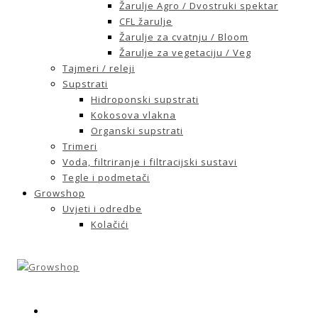
Žarulje Agro / Dvostruki spektar
CFL žarulje
Žarulje za cvatnju / Bloom
Žarulje za vegetaciju / Veg
Tajmeri / releji
Supstrati
Hidroponski supstrati
Kokosova vlakna
Organski supstrati
Trimeri
Voda, filtriranje i filtracijski sustavi
Tegle i podmetači
Growshop
Uvjeti i odredbe
Kolačići