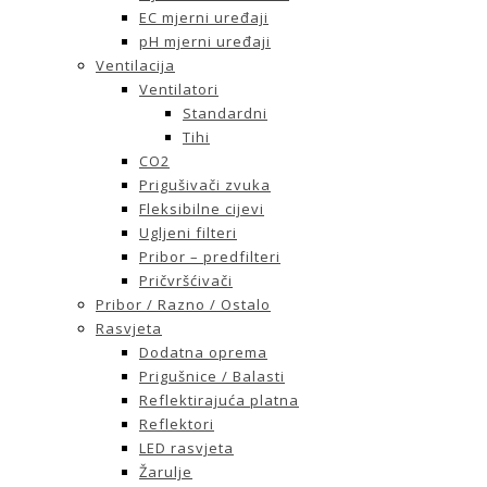
EC mjerni uređaji
pH mjerni uređaji
Ventilacija
Ventilatori
Standardni
Tihi
CO2
Prigušivači zvuka
Fleksibilne cijevi
Ugljeni filteri
Pribor – predfilteri
Pričvršćivači
Pribor / Razno / Ostalo
Rasvjeta
Dodatna oprema
Prigušnice / Balasti
Reflektirajuća platna
Reflektori
LED rasvjeta
Žarulje