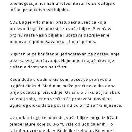
onemogućuje normalnu fotosintezu. To se očituje u
lošijoj produktivnosti biljaka.
CO2 Bag je vrlo mala i pristupačna vrećica koja
proizvodi ugljični dioksid za vaše biljke. Povećava
brzinu rasta vaših biljaka i ubrzava sazrijevanje
plodova te poboljšava okus, boju i prinos.
Siguran je za korištenje, jednostavan za postavljanje
bez ikakvog održavanja. Najmanje i najučinkovitije
rješenje dostupno na tržištu.
Kada dođe u dodir s kisikom, počet će proizvoditi
ugljični dioksid. Međutim, može proći nekoliko dana
prije početka proizvodnje. Ovisno o cirkulaciji zraka u
zelenoj sobi, jedna vrećica će proizvesti dovoljno
ugljičnog dioksida za površinu od 5 m2 za 1-3 mjeseca.
Uz dodatni ugljični dioksid, vaše biljke mogu izdržati
temperature koje su 3-5 ºC više od uobičajenih. To
također uzrokuje da vaše biljke trebaju više vode i