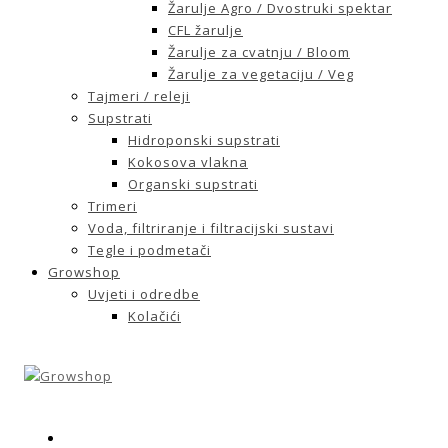
Žarulje Agro / Dvostruki spektar
CFL žarulje
Žarulje za cvatnju / Bloom
Žarulje za vegetaciju / Veg
Tajmeri / releji
Supstrati
Hidroponski supstrati
Kokosova vlakna
Organski supstrati
Trimeri
Voda, filtriranje i filtracijski sustavi
Tegle i podmetači
Growshop
Uvjeti i odredbe
Kolačići