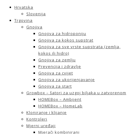
Hrvatska
Slovenija
Trgovina
Gnojiva
Gnojiva za hidroponiju
Gnojiva za kokos supstrat
Gnojiva za sve vrste supstrata (zemlja,
kokos ili hidro)
Gnojiva za zemlju
Prevencija i zdravlje
Gnojiva za cvijet
Gnojiva za ukorijenjavanje
Gnojiva za start
Growbox – šatori za uzgoj biljaka u zatvorenom
HOMEBox – Ambijent
HOMEBox – HomeLab
Kloniranje i klijanje
Kontroleri
Mjerni uređaji
Mjerači kombinirani