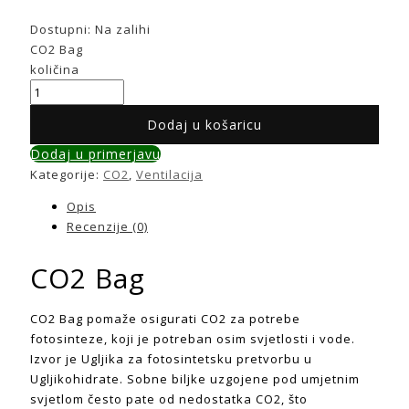
Dostupni:
Na zalihi
CO2 Bag
količina
Dodaj u košaricu
Dodaj u primerjavu
Kategorije:
CO2
,
Ventilacija
Opis
Recenzije (0)
CO2 Bag
CO2 Bag pomaže osigurati CO2 za potrebe
fotosinteze, koji je potreban osim svjetlosti i vode.
Izvor je Ugljika za fotosintetsku pretvorbu u
Ugljikohidrate. Sobne biljke uzgojene pod umjetnim
svjetlom često pate od nedostatka CO2, što