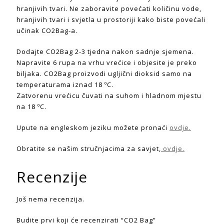
hranjivih tvari. Ne zaboravite povećati količinu vode,
hranjivih tvari i svjetla u prostoriji kako biste povećali
učinak CO2Bag-a.
Dodajte CO2Bag 2-3 tjedna nakon sadnje sjemena.
Napravite 6 rupa na vrhu vrećice i objesite je preko
biljaka. CO2Bag proizvodi ugljični dioksid samo na
temperaturama iznad 18 ºC.
Zatvorenu vrećicu čuvati na suhom i hladnom mjestu
na 18 ºC.
Upute na engleskom jeziku možete pronaći
ovdje.
Obratite se našim stručnjacima za savjet,
ovdje.
Recenzije
Još nema recenzija.
Budite prvi koji će recenzirati “CO2 Bag”