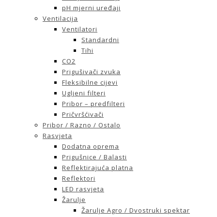
pH mjerni uređaji
Ventilacija
Ventilatori
Standardni
Tihi
CO2
Prigušivači zvuka
Fleksibilne cijevi
Ugljeni filteri
Pribor – predfilteri
Pričvršćivači
Pribor / Razno / Ostalo
Rasvjeta
Dodatna oprema
Prigušnice / Balasti
Reflektirajuća platna
Reflektori
LED rasvjeta
Žarulje
Žarulje Agro / Dvostruki spektar