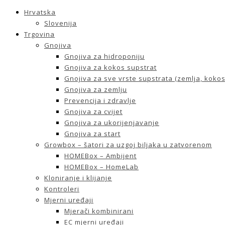
Hrvatska
Slovenija
Trgovina
Gnojiva
Gnojiva za hidroponiju
Gnojiva za kokos supstrat
Gnojiva za sve vrste supstrata (zemlja, kokos 
Gnojiva za zemlju
Prevencija i zdravlje
Gnojiva za cvijet
Gnojiva za ukorijenjavanje
Gnojiva za start
Growbox – šatori za uzgoj biljaka u zatvorenom
HOMEBox – Ambijent
HOMEBox – HomeLab
Kloniranje i klijanje
Kontroleri
Mjerni uređaji
Mjerači kombinirani
EC mjerni uređaji