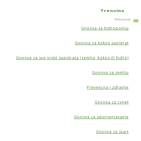
Trgovina
Gnojiva
Gnojiva za hidroponiju
L
Gnojiva za kokos supstrat
Gnojiva za sve vrste supstrata (zemlja, kokos ili hidro)
Gnojiva za zemlju
Prevencija i zdravlje
Gnojiva za cvijet
Gnojiva za ukorijenjavanje
Gnojiva za start