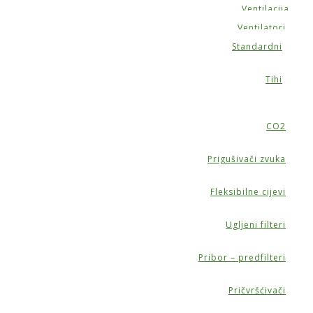
Ventilacija
Ventilatori
Standardni
Tihi
CO2
Prigušivači zvuka
Fleksibilne cijevi
Ugljeni filteri
Pribor – predfilteri
Pričvršćivači