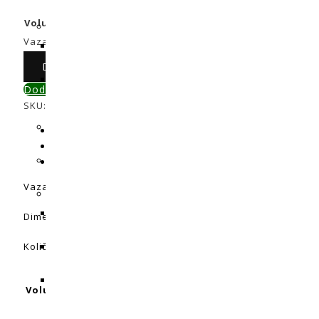
Volumen v litrih
Obriši
Vaza 18x18x23cm, 6,5L količina
Dodaj u košaricu
Dodaj u primerjavu
SKU:
N/A
Kategorija:
Tegle i podmetači
Opis
Dodatne informacije
Recenzije (0)
Vaza izrađena od kvalitetne plastike, otporna na promjene
Dimenzije: Duljina 18 cm, širina 18 cm, visina 23 cm
Količina: 6.5L
0,4L, 0,5L, 1,4L, 3,4L, 6L, 11L
Volumen v litrih