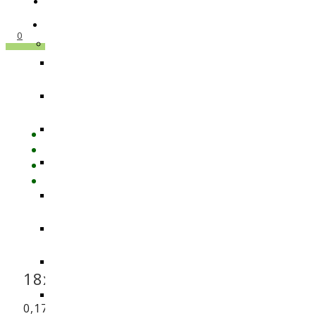
0
Vaza
18x18x23cm, 6,5L
0,17
€
–
3,75
€