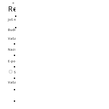
Recenzije
Još nema recenzija.
Budite prvi koji će recenzirati “Vaza 18x18x23cm, 6,5L”
Vaša adresa e-pošte neće biti objavljena.
Obavezna polja 
Naziv
*
E-pošta
*
Spremi moje ime, e-poštu i web-stranicu u ovom intern
Vaša ocjena