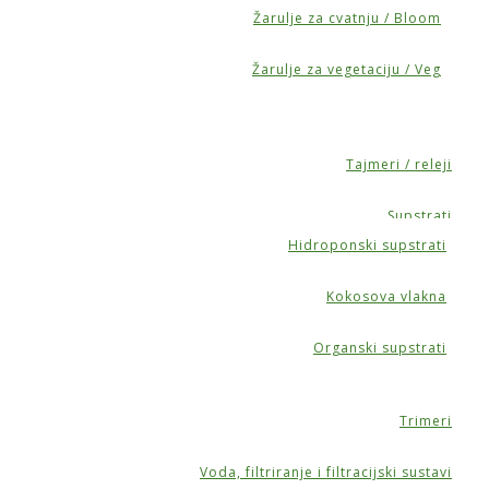
Žarulje za cvatnju / Bloom
Žarulje za vegetaciju / Veg
Tajmeri / releji
Supstrati
Hidroponski supstrati
Kokosova vlakna
Organski supstrati
Trimeri
Voda, filtriranje i filtracijski sustavi