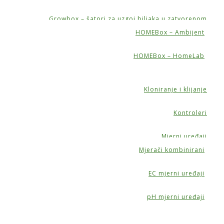
Growbox – šatori za uzgoj biljaka u zatvorenom
HOMEBox – Ambijent
HOMEBox – HomeLab
Kloniranje i klijanje
Kontroleri
Mjerni uređaji
Mjerači kombinirani
EC mjerni uređaji
pH mjerni uređaji