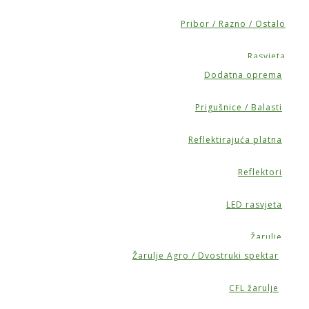
Pribor / Razno / Ostalo
Rasvjeta
Dodatna oprema
Prigušnice / Balasti
Reflektirajuća platna
Reflektori
LED rasvjeta
Žarulje
Žarulje Agro / Dvostruki spektar
CFL žarulje