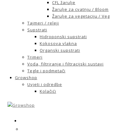
CFL žarulje
Žarulje za cvatnju / Bloom
Žarulje za vegetaciju / Veg
Tajmeri / releji
Supstrati
Hidroponski supstrati
Kokosova vlakna
Organski supstrati
Trimeri
Voda, filtriranje i filtracijski sustavi
Tegle i podmetači
Growshop
Uvjeti i odredbe
Kolačići