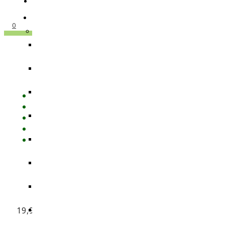
0
Plagr
Batm
19,95
€