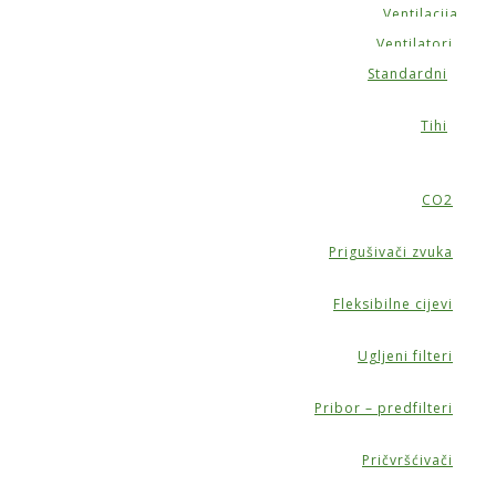
Ventilacija
Ventilatori
Standardni
Tihi
CO2
Prigušivači zvuka
Fleksibilne cijevi
Ugljeni filteri
Pribor – predfilteri
Pričvršćivači