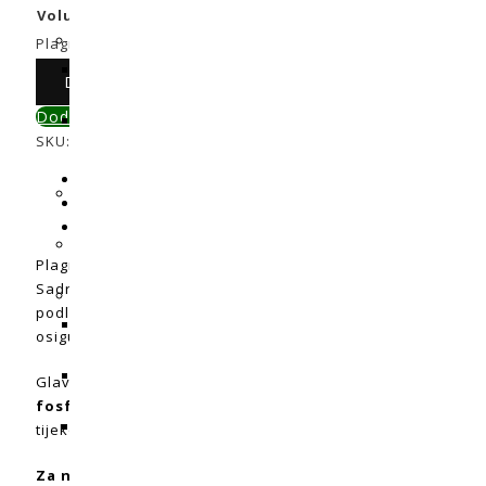
Volumen pakiranja (L)
Obriši
Plagron Batmix 50L količina
Dodaj u košaricu
Dodaj u primerjavu
SKU:
N/A
Kategorije:
Organski supstrati
,
Supstrati
Opis
Dodatne informacije
Recenzije (0)
Plagron Batmix 50L je mješavina
najbolji, pažljivo odabra
Sadrži različite vrste vlakana i perlita, što dodatno pobo
podloga ima izvrsne karakteristike zraka. Prisutnost jedi
osigurava živahan rast biljaka.
Glavna hranjiva tvar u Batmixu je
gnoj šišmiša
(Bat Guano –
fosfor i kalij
, koji omogućuju obilni rast i gnojidbu. Batm
tijekom ciklusa rasta biljke.
Za najbolji okus i miris bilja!