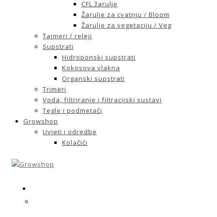
CFL žarulje
Žarulje za cvatnju / Bloom
Žarulje za vegetaciju / Veg
Tajmeri / releji
Supstrati
Hidroponski supstrati
Kokosova vlakna
Organski supstrati
Trimeri
Voda, filtriranje i filtracijski sustavi
Tegle i podmetači
Growshop
Uvjeti i odredbe
Kolačići