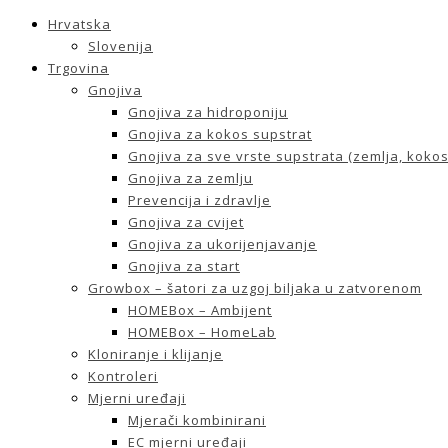
Hrvatska
Slovenija
Trgovina
Gnojiva
Gnojiva za hidroponiju
Gnojiva za kokos supstrat
Gnojiva za sve vrste supstrata (zemlja, kokos 
Gnojiva za zemlju
Prevencija i zdravlje
Gnojiva za cvijet
Gnojiva za ukorijenjavanje
Gnojiva za start
Growbox – šatori za uzgoj biljaka u zatvorenom
HOMEBox – Ambijent
HOMEBox – HomeLab
Kloniranje i klijanje
Kontroleri
Mjerni uređaji
Mjerači kombinirani
EC mjerni uređaji