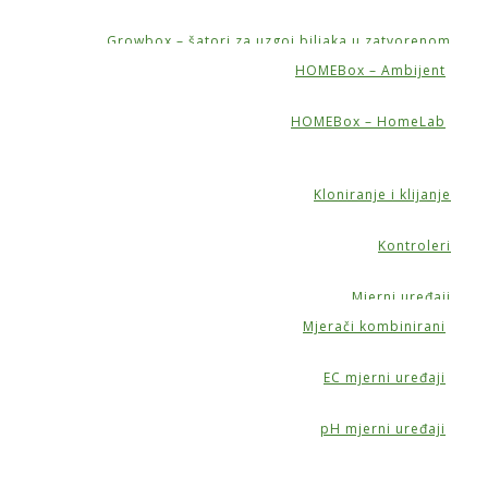
Growbox – šatori za uzgoj biljaka u zatvorenom
HOMEBox – Ambijent
HOMEBox – HomeLab
Kloniranje i klijanje
Kontroleri
Mjerni uređaji
Mjerači kombinirani
EC mjerni uređaji
i
pH mjerni uređaji