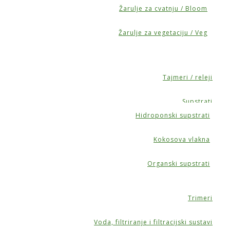
Žarulje za cvatnju / Bloom
Žarulje za vegetaciju / Veg
Tajmeri / releji
Supstrati
Hidroponski supstrati
Kokosova vlakna
Organski supstrati
Trimeri
Voda, filtriranje i filtracijski sustavi