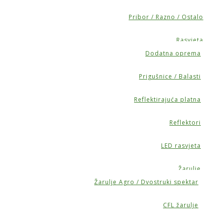
Pribor / Razno / Ostalo
Rasvjeta
Dodatna oprema
Prigušnice / Balasti
Reflektirajuća platna
Reflektori
LED rasvjeta
Žarulje
Žarulje Agro / Dvostruki spektar
CFL žarulje