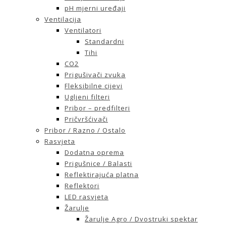
pH mjerni uređaji
Ventilacija
Ventilatori
Standardni
Tihi
CO2
Prigušivači zvuka
Fleksibilne cijevi
Ugljeni filteri
Pribor – predfilteri
Pričvršćivači
Pribor / Razno / Ostalo
Rasvjeta
Dodatna oprema
Prigušnice / Balasti
Reflektirajuća platna
Reflektori
LED rasvjeta
Žarulje
Žarulje Agro / Dvostruki spektar