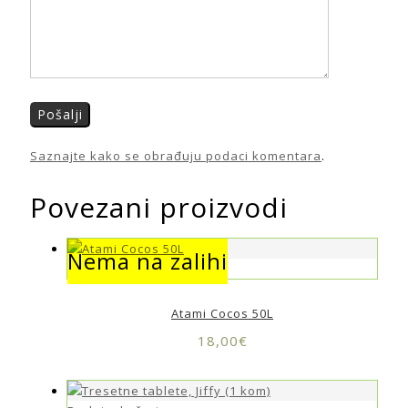
Saznajte kako se obrađuju podaci komentara
.
Povezani proizvodi
Nema na zalihi
Nema na zalihi
Atami Cocos 50L
18,00
€