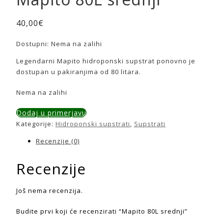
40,00
€
Dostupni:
Nema na zalihi
Legendarni Mapito hidroponski supstrat ponovno je
dostupan u pakiranjima od 80 litara.
Nema na zalihi
Dodaj u primerjavu
Kategorije:
Hidroponski supstrati
,
Supstrati
Recenzije (0)
Recenzije
Još nema recenzija.
Budite prvi koji će recenzirati “Mapito 80L srednji”