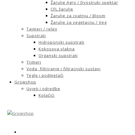
Žarulje Agro / Dvostruki spektar
CFL žarulje
Žarulje za cvatnju / Bloom
Žarulje za vegetaciju / Veg
Tajmeri / releji
Supstrati
Hidroponski supstrati
Kokosova vlakna
Organski supstrati
Trimeri
Voda, filtriranje i filtracijski sustavi
Tegle i podmetači
Growshop
Uvjeti i odredbe
Kolačići