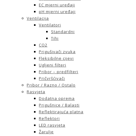
EC mjerni uređaji
pH mjerni uređaji
Ventilacija
Ventilatori
Standardni
Tihi
CO2
Prigušivači zvuka
Fleksibilne cijevi
Ugljeni filteri
Pribor – predfilteri
Pričvršćivači
Pribor / Razno / Ostalo
Rasvjeta
Dodatna oprema
Prigušnice / Balasti
Reflektirajuća platna
Reflektori
LED rasvjeta
Žarulje