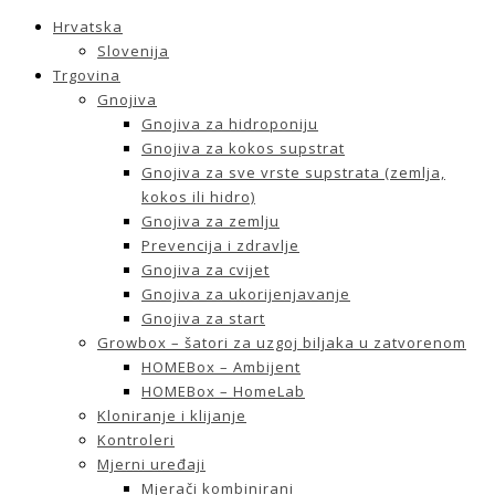
Hrvatska
Slovenija
Trgovina
Gnojiva
Gnojiva za hidroponiju
Gnojiva za kokos supstrat
Gnojiva za sve vrste supstrata (zemlja,
kokos ili hidro)
Gnojiva za zemlju
Prevencija i zdravlje
Gnojiva za cvijet
Gnojiva za ukorijenjavanje
Gnojiva za start
Growbox – šatori za uzgoj biljaka u zatvorenom
HOMEBox – Ambijent
HOMEBox – HomeLab
Kloniranje i klijanje
Kontroleri
Mjerni uređaji
Mjerači kombinirani