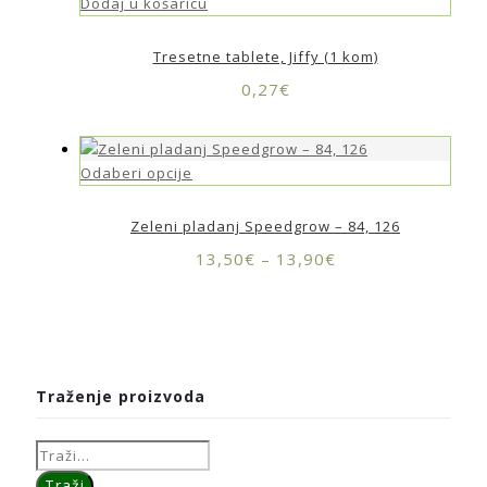
Dodaj u košaricu
Tresetne tablete, Jiffy (1 kom)
0,27
€
Odaberi opcije
Zeleni pladanj Speedgrow – 84, 126
13,50
€
–
13,90
€
Traženje proizvoda