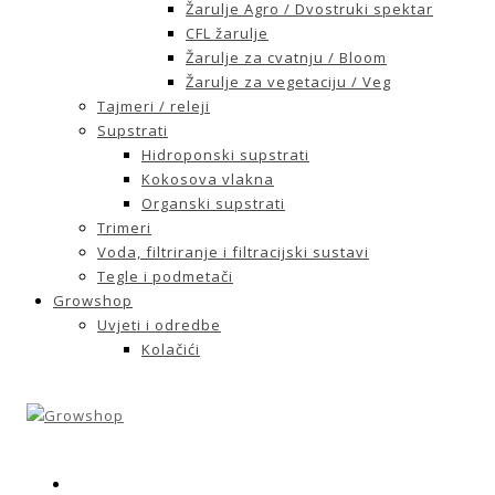
Žarulje Agro / Dvostruki spektar
CFL žarulje
Žarulje za cvatnju / Bloom
Žarulje za vegetaciju / Veg
Tajmeri / releji
Supstrati
Hidroponski supstrati
Kokosova vlakna
Organski supstrati
Trimeri
Voda, filtriranje i filtracijski sustavi
Tegle i podmetači
Growshop
Uvjeti i odredbe
Kolačići