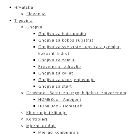
Hrvatska
Slovenija
Trgovina
Gnojiva
Gnojiva za hidroponiju
Gnojiva za kokos supstrat
Gnojiva za sve vrste supstrata (zemlja,
kokos ili hidro)
Gnojiva za zemlju
Prevencija i zdravlje
Gnojiva za cvijet
Gnojiva za ukorijenjavanje
Gnojiva za start
Growbox – šatori za uzgoj biljaka u zatvorenom
HOMEBox – Ambijent
HOMEBox – HomeLab
Kloniranje i klijanje
Kontroleri
Mjerni uređaji
Mjerači kombinirani