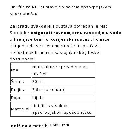
Fini filc za NFT sustave s visokom apsorpcijskom
sposobnošću
Za izradu svakog NFT sustava potreban je Mat
Spreader
osigurati ravnomjernu raspodjelu vode
u
hranjive tvari u korijenski sustav
. Pomaže
korijenju da se ravnomjerno širi i sprečava
nedostatak hranjivih sastojaka zbog teške
dostupnosti.
Nutriculture Spreader mat
Ime
filc NFT
Širina:
20 cm
Duljina:
7,6 m (u kolutu)
Boja:
bijela
fini filc s visokom
Materijal:
apsorpcijskom sposobnošću
7,6m, 15m
dolžina v metrih