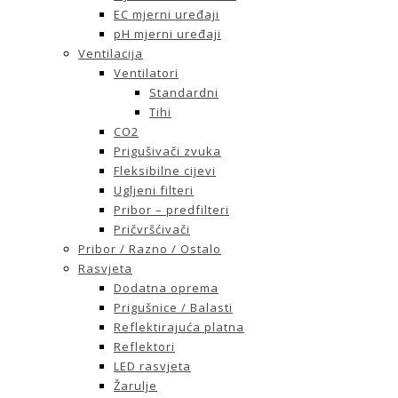
EC mjerni uređaji
pH mjerni uređaji
Ventilacija
Ventilatori
Standardni
Tihi
CO2
Prigušivači zvuka
Fleksibilne cijevi
Ugljeni filteri
Pribor – predfilteri
Pričvršćivači
Pribor / Razno / Ostalo
Rasvjeta
Dodatna oprema
Prigušnice / Balasti
Reflektirajuća platna
Reflektori
LED rasvjeta
Žarulje