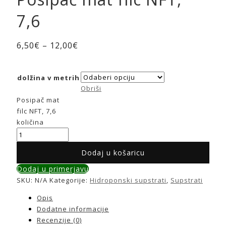
7,6
6,50
€
–
12,00
€
dolžina v metrih
Obriši
Posipač mat
filc NFT, 7,6
količina
Dodaj u košaricu
Dodaj u primerjavu
SKU:
N/A
Kategorije:
Hidroponski supstrati
,
Supstrati
Opis
Dodatne informacije
Recenzije (0)