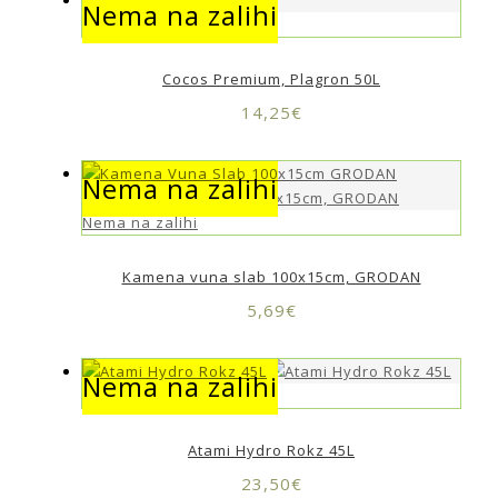
Nema na zalihi
Nema na zalihi
Cocos Premium, Plagron 50L
14,25
€
Nema na zalihi
Nema na zalihi
Kamena vuna slab 100x15cm, GRODAN
5,69
€
Nema na zalihi
Nema na zalihi
Atami Hydro Rokz 45L
23,50
€