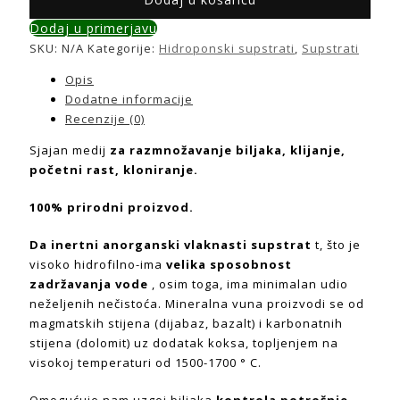
Dodaj u primerjavu
SKU:
N/A
Kategorije:
Hidroponski supstrati
,
Supstrati
Opis
Dodatne informacije
Recenzije (0)
Sjajan medij
za razmnožavanje biljaka, klijanje,
početni rast, kloniranje.
100% prirodni proizvod.
Da
inertni anorganski vlaknasti supstrat
t, što je
visoko hidrofilno-ima
velika sposobnost
zadržavanja vode
, osim toga, ima minimalan udio
neželjenih nečistoća. Mineralna vuna proizvodi se od
magmatskih stijena (dijabaz, bazalt) i karbonatnih
stijena (dolomit) uz dodatak koksa, topljenjem na
visokoj temperaturi od 1500-1700 ° C.
Omogućuje nam uzgoj biljaka
kontrola potrošnje