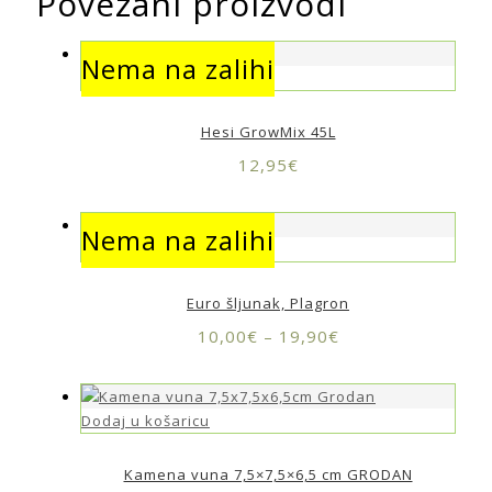
Povezani proizvodi
Nema na zalihi
Nema na zalihi
Hesi GrowMix 45L
12,95
€
Nema na zalihi
Nema na zalihi
Euro šljunak, Plagron
10,00
€
–
19,90
€
Dodaj u košaricu
Kamena vuna 7,5×7,5×6,5 cm GRODAN