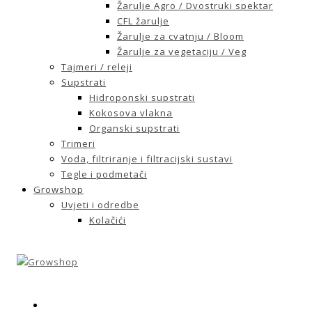
Žarulje Agro / Dvostruki spektar
CFL žarulje
Žarulje za cvatnju / Bloom
Žarulje za vegetaciju / Veg
Tajmeri / releji
Supstrati
Hidroponski supstrati
Kokosova vlakna
Organski supstrati
Trimeri
Voda, filtriranje i filtracijski sustavi
Tegle i podmetači
Growshop
Uvjeti i odredbe
Kolačići