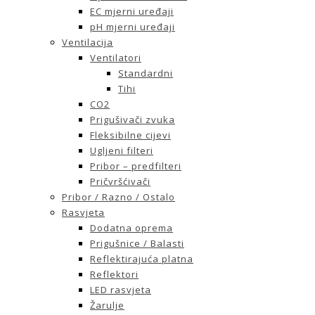
EC mjerni uređaji
pH mjerni uređaji
Ventilacija
Ventilatori
Standardni
Tihi
CO2
Prigušivači zvuka
Fleksibilne cijevi
Ugljeni filteri
Pribor – predfilteri
Pričvršćivači
Pribor / Razno / Ostalo
Rasvjeta
Dodatna oprema
Prigušnice / Balasti
Reflektirajuća platna
Reflektori
LED rasvjeta
Žarulje