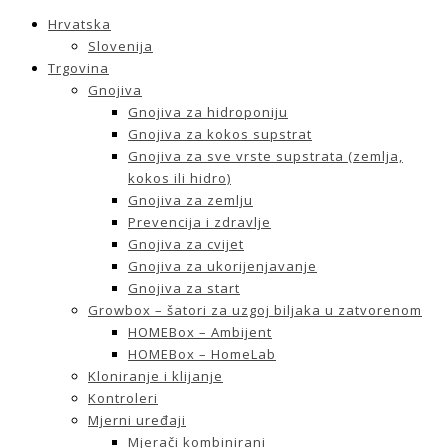
Hrvatska
Slovenija
Trgovina
Gnojiva
Gnojiva za hidroponiju
Gnojiva za kokos supstrat
Gnojiva za sve vrste supstrata (zemlja,
kokos ili hidro)
Gnojiva za zemlju
Prevencija i zdravlje
Gnojiva za cvijet
Gnojiva za ukorijenjavanje
Gnojiva za start
Growbox – šatori za uzgoj biljaka u zatvorenom
HOMEBox – Ambijent
HOMEBox – HomeLab
Kloniranje i klijanje
Kontroleri
Mjerni uređaji
Mjerači kombinirani