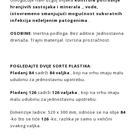
hranjivih sastojaka i minerala
,,
vode,
istovremeno smanjujući mogućnost subsratnih
infekcija neželjenim patogenima
.
OSOBINE
: Inertna podloga. Bez aditiva. Jednostavna
drenaža. Trajni materijal. Izvrsna prozračnost.
POGLEDAJTE DVIJE SORTE PLASTIKA:
Pladanj 84
sadrži
84 valjka
, koji na vrhu imaju malu
udubinu za jednostavnu upotrebu.
Pladanj 126
sadrži
126 valjaka
, koji na vrhu imaju
malu udubinu za jednostavnu upotrebu.
Dimenzije ladice: 520 x 300 mm, odnose se na obje
84
-ko što se tiče
126
-ko, razlika je samo u veličini
svakog valjka.