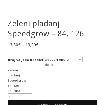
Zeleni pladanj
Speedgrow – 84, 126
13,50
€
–
13,90
€
Broj valjaka u ladici
Obriši
Zeleni
pladanj
Speedgrow -
84, 126
količina
Dodaj u košaricu