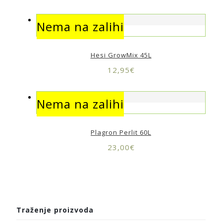
Nema na zalihi
Nema na zalihi
Hesi GrowMix 45L
12,95
€
Nema na zalihi
Nema na zalihi
Plagron Perlit 60L
23,00
€
Traženje proizvoda