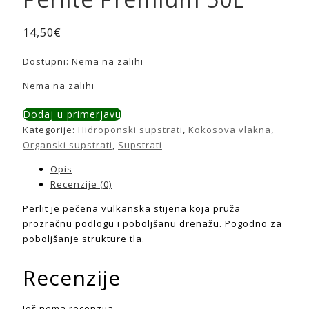
14,50
€
Dostupni:
Nema na zalihi
Nema na zalihi
Dodaj u primerjavu
Kategorije:
Hidroponski supstrati
,
Kokosova vlakna
,
Organski supstrati
,
Supstrati
Opis
Recenzije (0)
Perlit je pečena vulkanska stijena koja pruža
prozračnu podlogu i poboljšanu drenažu. Pogodno za
poboljšanje strukture tla.
Recenzije
Još nema recenzija.