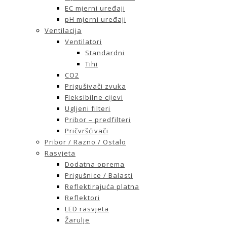
EC mjerni uređaji
pH mjerni uređaji
Ventilacija
Ventilatori
Standardni
Tihi
CO2
Prigušivači zvuka
Fleksibilne cijevi
Ugljeni filteri
Pribor – predfilteri
Pričvršćivači
Pribor / Razno / Ostalo
Rasvjeta
Dodatna oprema
Prigušnice / Balasti
Reflektirajuća platna
Reflektori
LED rasvjeta
Žarulje