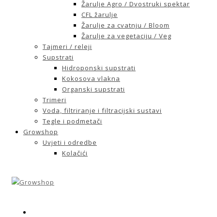
Žarulje Agro / Dvostruki spektar
CFL žarulje
Žarulje za cvatnju / Bloom
Žarulje za vegetaciju / Veg
Tajmeri / releji
Supstrati
Hidroponski supstrati
Kokosova vlakna
Organski supstrati
Trimeri
Voda, filtriranje i filtracijski sustavi
Tegle i podmetači
Growshop
Uvjeti i odredbe
Kolačići