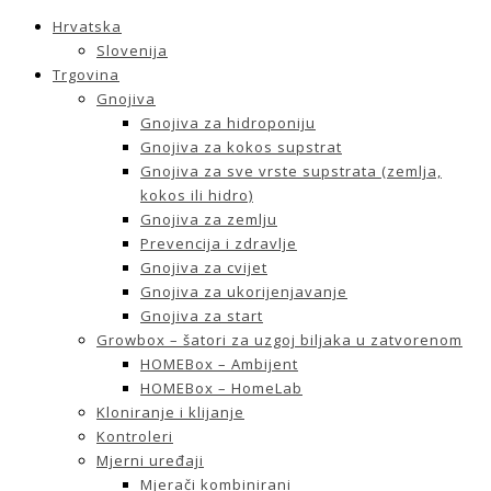
Hrvatska
Slovenija
Trgovina
Gnojiva
Gnojiva za hidroponiju
Gnojiva za kokos supstrat
Gnojiva za sve vrste supstrata (zemlja,
kokos ili hidro)
Gnojiva za zemlju
Prevencija i zdravlje
Gnojiva za cvijet
Gnojiva za ukorijenjavanje
Gnojiva za start
Growbox – šatori za uzgoj biljaka u zatvorenom
HOMEBox – Ambijent
HOMEBox – HomeLab
Kloniranje i klijanje
Kontroleri
Mjerni uređaji
Mjerači kombinirani