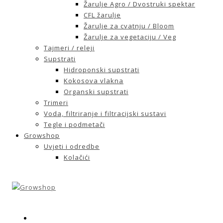
Žarulje Agro / Dvostruki spektar
CFL žarulje
Žarulje za cvatnju / Bloom
Žarulje za vegetaciju / Veg
Tajmeri / releji
Supstrati
Hidroponski supstrati
Kokosova vlakna
Organski supstrati
Trimeri
Voda, filtriranje i filtracijski sustavi
Tegle i podmetači
Growshop
Uvjeti i odredbe
Kolačići