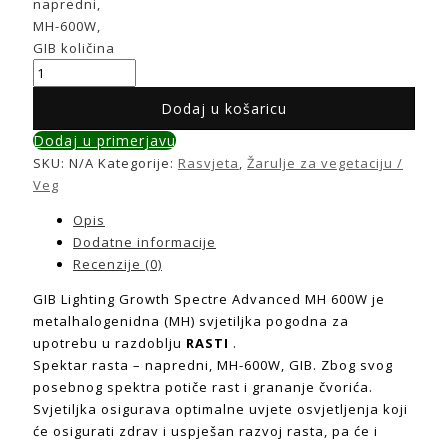
napredni,
MH-600W,
GIB količina
Dodaj u košaricu
Dodaj u primerjavu
SKU:
N/A
Kategorije:
Rasvjeta
,
Žarulje za vegetaciju /
Veg
Opis
Dodatne informacije
Recenzije (0)
GIB Lighting Growth Spectre Advanced MH 600W je
metalhalogenidna (MH) svjetiljka pogodna za
upotrebu u razdoblju
RASTI
.
Spektar rasta – napredni, MH-600W, GIB. Zbog svog
posebnog spektra potiče rast i grananje čvorića.
Svjetiljka osigurava optimalne uvjete osvjetljenja koji
će osigurati zdrav i uspješan razvoj rasta, pa će i