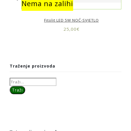
Nema na zalihi
Nema na zalihi
Fitolit LED 5W NOĆ-SVJETLO
25,00
€
Traženje proizvoda