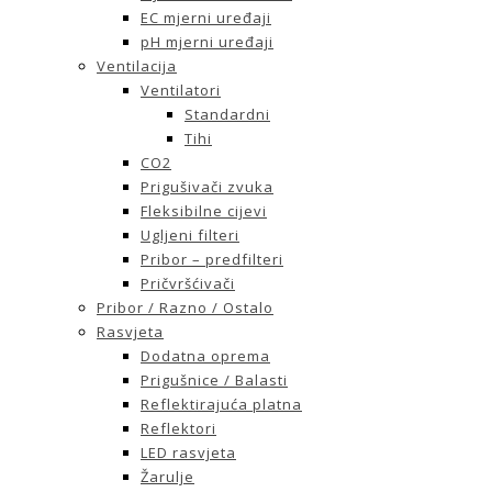
EC mjerni uređaji
pH mjerni uređaji
Ventilacija
Ventilatori
Standardni
Tihi
CO2
Prigušivači zvuka
Fleksibilne cijevi
Ugljeni filteri
Pribor – predfilteri
Pričvršćivači
Pribor / Razno / Ostalo
Rasvjeta
Dodatna oprema
Prigušnice / Balasti
Reflektirajuća platna
Reflektori
LED rasvjeta
Žarulje