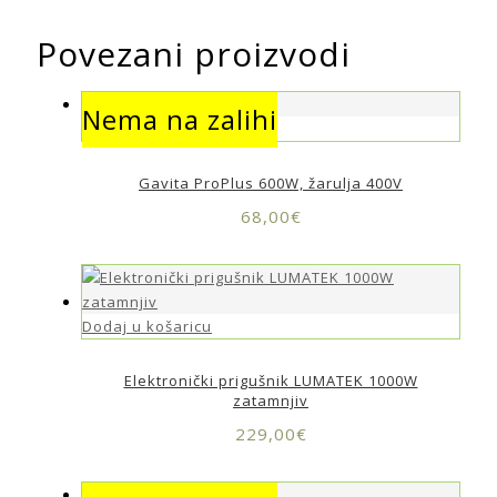
Povezani proizvodi
Nema na zalihi
Nema na zalihi
Gavita ProPlus 600W, žarulja 400V
68,00
€
Dodaj u košaricu
Elektronički prigušnik LUMATEK 1000W
zatamnjiv
229,00
€