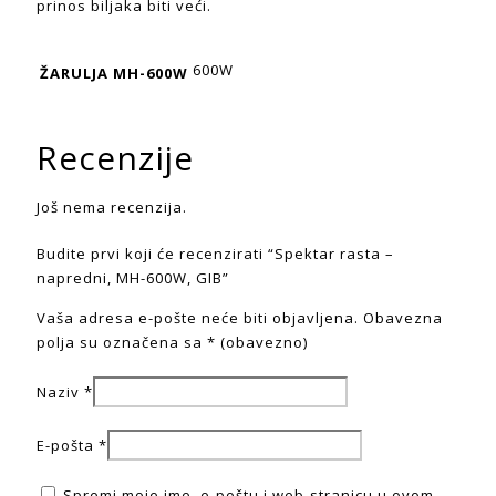
prinos biljaka biti veći.
600W
ŽARULJA MH-600W
Recenzije
Još nema recenzija.
Budite prvi koji će recenzirati “Spektar rasta –
napredni, MH-600W, GIB”
Vaša adresa e-pošte neće biti objavljena.
Obavezna
polja su označena sa
* (obavezno)
Naziv
*
E-pošta
*
Spremi moje ime, e-poštu i web-stranicu u ovom