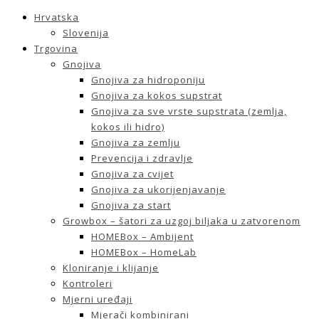
Hrvatska
Slovenija
Trgovina
Gnojiva
Gnojiva za hidroponiju
Gnojiva za kokos supstrat
Gnojiva za sve vrste supstrata (zemlja,
kokos ili hidro)
Gnojiva za zemlju
Prevencija i zdravlje
Gnojiva za cvijet
Gnojiva za ukorijenjavanje
Gnojiva za start
Growbox – šatori za uzgoj biljaka u zatvorenom
HOMEBox – Ambijent
HOMEBox – HomeLab
Kloniranje i klijanje
Kontroleri
Mjerni uređaji
Mjerači kombinirani