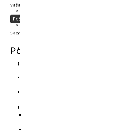
Vaša recenzija:
*
Saznajte kako se obrađuju podaci komentara
.
Povezani proizvodi
Dodaj u košaricu
Cooltube 
Dodaj u košaricu
Elektronički pri