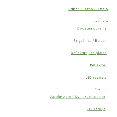
Pribor / Razno / Ostalo
Rasvjeta
Dodatna oprema
Prigušnice / Balasti
Reflektirajuća platna
Reflektori
LED rasvjeta
Žarulje
Žarulje Agro / Dvostruki spektar
CFL žarulje