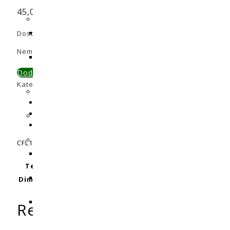
45,00
€
Dostupni:
Nema na zalihi
Nema na zalihi
Dodaj u primerjavu
Kategorije:
CFL žarulje
,
Rasvjeta
Opis
Dodatne informacije
Recenzije (0)
CFL150w Grow, lukovica dizajnirana za vegetacijsku fazu. 6
Težina
0,4 kg
Dimenzije
42 × 12 × 12 cm
Recenzije