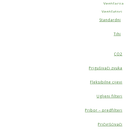
Ventilacija
Ventilatori
Standardni
Tihi
CO2
Prigušivači zvuka
Fleksibilne cijevi
Ugljeni filteri
Pribor – predfilteri
Pričvršćivači