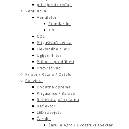
pH mjerni uređaji
Ventilacija
Ventilatori
Standardni
Tihi
CO2
Prigušivači zvuka
Fleksibilne cijevi
Ugljeni filteri
Pribor – predfilteri
Pričvršćivači
Pribor / Razno / Ostalo
Rasvjeta
Dodatna oprema
Prigušnice / Balasti
Reflektirajuća platna
Reflektori
LED rasvjeta
Žarulje
Žarulje Agro / Dvostruki spektar