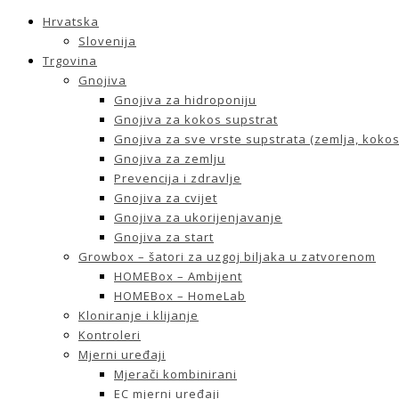
Hrvatska
Slovenija
Trgovina
Gnojiva
Gnojiva za hidroponiju
Gnojiva za kokos supstrat
Gnojiva za sve vrste supstrata (zemlja, kokos 
Gnojiva za zemlju
Prevencija i zdravlje
Gnojiva za cvijet
Gnojiva za ukorijenjavanje
Gnojiva za start
Growbox – šatori za uzgoj biljaka u zatvorenom
HOMEBox – Ambijent
HOMEBox – HomeLab
Kloniranje i klijanje
Kontroleri
Mjerni uređaji
Mjerači kombinirani
EC mjerni uređaji