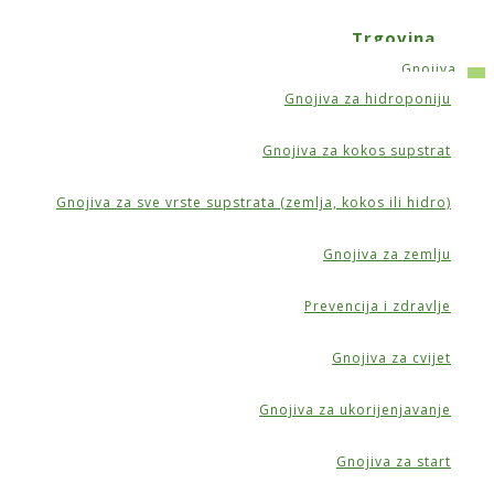
Trgovina
Gnojiva
Gnojiva za hidroponiju
AST
Gnojiva za kokos supstrat
Gnojiva za sve vrste supstrata (zemlja, kokos ili hidro)
Gnojiva za zemlju
Prevencija i zdravlje
Gnojiva za cvijet
Gnojiva za ukorijenjavanje
Gnojiva za start