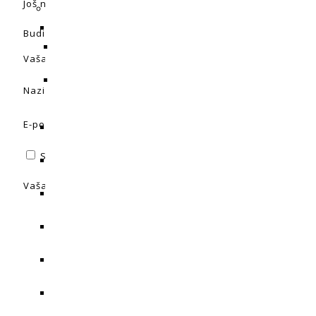
Još nema recenzija.
Budite prvi koji će recenzirati “CFL Cultilite 150W – RAST”
Vaša adresa e-pošte neće biti objavljena.
Obavezna polja 
Naziv
*
E-pošta
*
Spremi moje ime, e-poštu i web-stranicu u ovom intern
Vaša ocjena