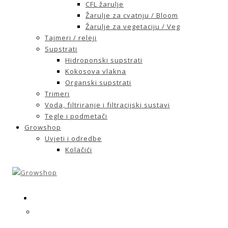
CFL žarulje
Žarulje za cvatnju / Bloom
Žarulje za vegetaciju / Veg
Tajmeri / releji
Supstrati
Hidroponski supstrati
Kokosova vlakna
Organski supstrati
Trimeri
Voda, filtriranje i filtracijski sustavi
Tegle i podmetači
Growshop
Uvjeti i odredbe
Kolačići