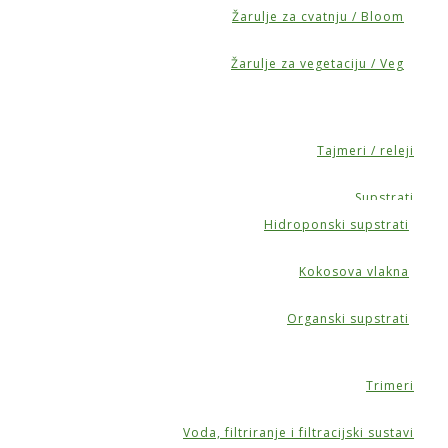
Žarulje za cvatnju / Bloom
Žarulje za vegetaciju / Veg
Tajmeri / releji
Supstrati
Hidroponski supstrati
Kokosova vlakna
Organski supstrati
Trimeri
Voda, filtriranje i filtracijski sustavi