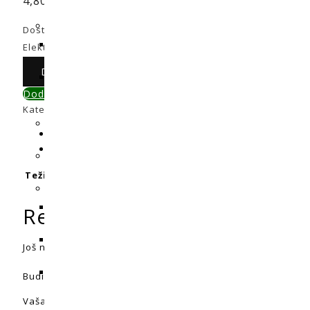
4,80
€
Dostupni:
Na zalihi
Električni kabel s utikačem količina
Dodaj u košaricu
Dodaj u primerjavu
Kategorije:
Dodatna oprema
,
Rasvjeta
Dodatne informacije
Recenzije (0)
Težina
0,1 kg
Recenzije
Još nema recenzija.
Budite prvi koji će recenzirati “Električni kabel s utikačem”
Vaša adresa e-pošte neće biti objavljena.
Obavezna polja 