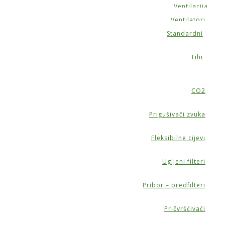
Ventilacija
Ventilatori
Standardni
Tihi
CO2
Prigušivači zvuka
Fleksibilne cijevi
Ugljeni filteri
Pribor – predfilteri
Pričvršćivači