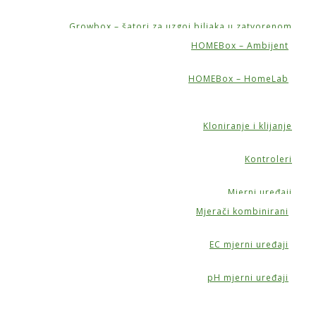
Growbox – šatori za uzgoj biljaka u zatvorenom
HOMEBox – Ambijent
HOMEBox – HomeLab
Kloniranje i klijanje
Kontroleri
Mjerni uređaji
Mjerači kombinirani
EC mjerni uređaji
pH mjerni uređaji