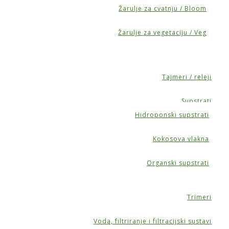
Žarulje za cvatnju / Bloom
Žarulje za vegetaciju / Veg
Tajmeri / releji
Supstrati
Hidroponski supstrati
Kokosova vlakna
Organski supstrati
Trimeri
Voda, filtriranje i filtracijski sustavi