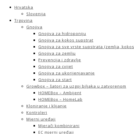
Hrvatska
Slovenija
Trgovina
Gnojiva
Gnojiva za hidroponiju
Gnojiva za kokos supstrat
Gnojiva za sve vrste supstrata (zemlja, kokos 
Gnojiva za zemlju
Prevencija i zdravlje
Gnojiva za cvijet
Gnojiva za ukorijenjavanje
Gnojiva za start
Growbox – šatori za uzgoj biljaka u zatvorenom
HOMEBox – Ambijent
HOMEBox – HomeLab
Kloniranje i klijanje
Kontroleri
Mjerni uređaji
Mjerači kombinirani
EC mjerni uređaji