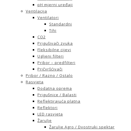
pH mjerni uređaji
Ventilacija
Ventilatori
Standardni
Tihi
CO2
Prigušivači zvuka
Fleksibilne cijevi
Ugljeni filteri
Pribor – predfilteri
Pričvršćivači
Pribor / Razno / Ostalo
Rasvjeta
Dodatna oprema
Prigušnice / Balasti
Reflektirajuća platna
Reflektori
LED rasvjeta
Žarulje
Žarulje Agro / Dvostruki spektar