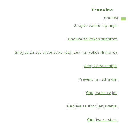
Trgovina
Gnojiva
Gnojiva za hidroponiju
ačem
Gnojiva za kokos supstrat
Gnojiva za sve vrste supstrata (zemlja, kokos ili hidro)
Gnojiva za zemlju
Prevencija i zdravlje
Gnojiva za cvijet
Gnojiva za ukorijenjavanje
Gnojiva za start