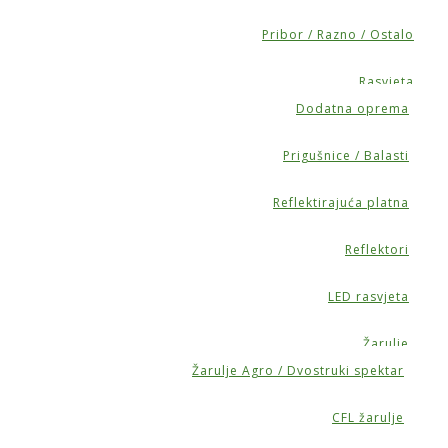
Pribor / Razno / Ostalo
Rasvjeta
Dodatna oprema
Prigušnice / Balasti
Reflektirajuća platna
Reflektori
LED rasvjeta
Žarulje
Žarulje Agro / Dvostruki spektar
CFL žarulje