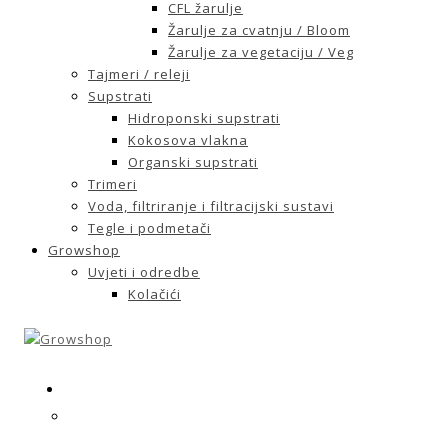
CFL žarulje
Žarulje za cvatnju / Bloom
Žarulje za vegetaciju / Veg
Tajmeri / releji
Supstrati
Hidroponski supstrati
Kokosova vlakna
Organski supstrati
Trimeri
Voda, filtriranje i filtracijski sustavi
Tegle i podmetači
Growshop
Uvjeti i odredbe
Kolačići