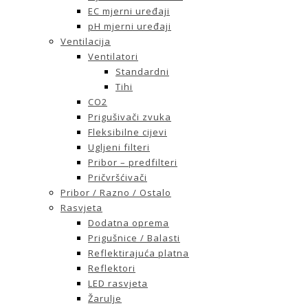
EC mjerni uređaji
pH mjerni uređaji
Ventilacija
Ventilatori
Standardni
Tihi
CO2
Prigušivači zvuka
Fleksibilne cijevi
Ugljeni filteri
Pribor – predfilteri
Pričvršćivači
Pribor / Razno / Ostalo
Rasvjeta
Dodatna oprema
Prigušnice / Balasti
Reflektirajuća platna
Reflektori
LED rasvjeta
Žarulje