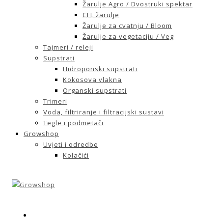
Žarulje Agro / Dvostruki spektar
CFL žarulje
Žarulje za cvatnju / Bloom
Žarulje za vegetaciju / Veg
Tajmeri / releji
Supstrati
Hidroponski supstrati
Kokosova vlakna
Organski supstrati
Trimeri
Voda, filtriranje i filtracijski sustavi
Tegle i podmetači
Growshop
Uvjeti i odredbe
Kolačići