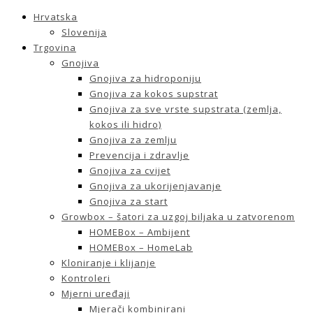
Hrvatska
Slovenija
Trgovina
Gnojiva
Gnojiva za hidroponiju
Gnojiva za kokos supstrat
Gnojiva za sve vrste supstrata (zemlja,
kokos ili hidro)
Gnojiva za zemlju
Prevencija i zdravlje
Gnojiva za cvijet
Gnojiva za ukorijenjavanje
Gnojiva za start
Growbox – šatori za uzgoj biljaka u zatvorenom
HOMEBox – Ambijent
HOMEBox – HomeLab
Kloniranje i klijanje
Kontroleri
Mjerni uređaji
Mjerači kombinirani