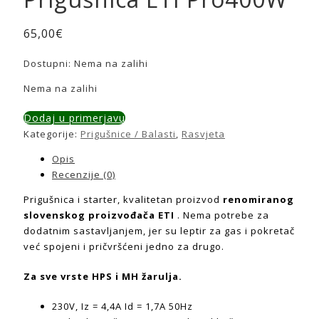
65,00
€
Dostupni:
Nema na zalihi
Nema na zalihi
Dodaj u primerjavu
Kategorije:
Prigušnice / Balasti
,
Rasvjeta
Opis
Recenzije (0)
Prigušnica i starter, kvalitetan proizvod
renomiranog
slovenskog proizvođača ETI
. Nema potrebe za
dodatnim sastavljanjem, jer su leptir za gas i pokretač
već spojeni i pričvršćeni jedno za drugo.
Za sve vrste HPS i MH žarulja.
230V, Iz = 4,4A Id = 1,7A 50Hz