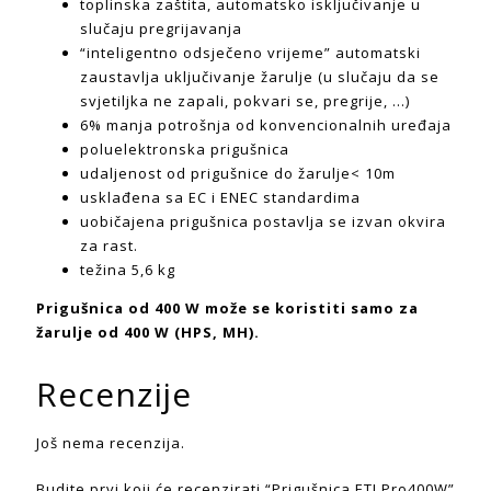
toplinska zaštita, automatsko isključivanje u
slučaju pregrijavanja
“inteligentno odsječeno vrijeme” automatski
zaustavlja uključivanje žarulje (u slučaju da se
svjetiljka ne zapali, pokvari se, pregrije, …)
6% manja potrošnja od konvencionalnih uređaja
poluelektronska prigušnica
udaljenost od prigušnice do žarulje< 10m
usklađena sa EC i ENEC standardima
uobičajena prigušnica postavlja se izvan okvira
za rast.
težina 5,6 kg
Prigušnica od 400 W može se koristiti samo za
žarulje od 400 W (HPS, MH).
Recenzije
Još nema recenzija.
Budite prvi koji će recenzirati “Prigušnica ETI Pro400W”