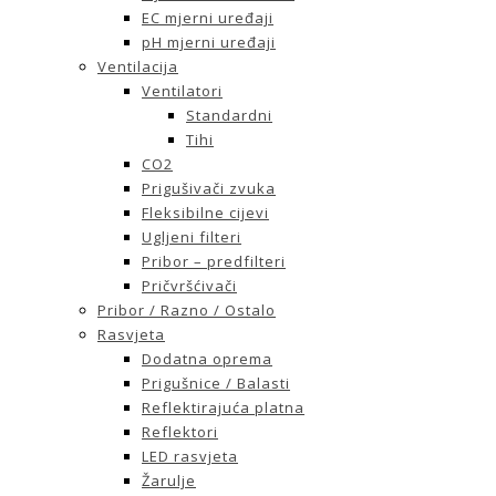
EC mjerni uređaji
pH mjerni uređaji
Ventilacija
Ventilatori
Standardni
Tihi
CO2
Prigušivači zvuka
Fleksibilne cijevi
Ugljeni filteri
Pribor – predfilteri
Pričvršćivači
Pribor / Razno / Ostalo
Rasvjeta
Dodatna oprema
Prigušnice / Balasti
Reflektirajuća platna
Reflektori
LED rasvjeta
Žarulje