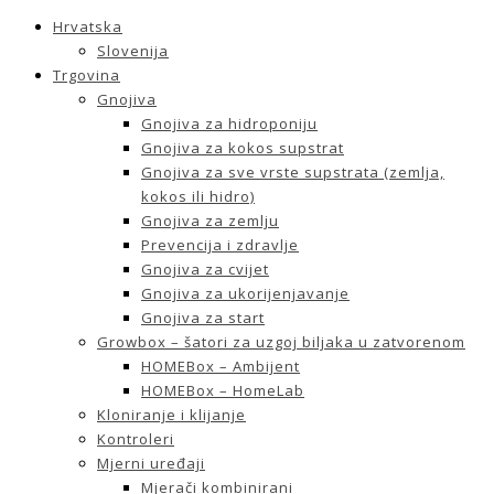
Hrvatska
Slovenija
Trgovina
Gnojiva
Gnojiva za hidroponiju
Gnojiva za kokos supstrat
Gnojiva za sve vrste supstrata (zemlja,
kokos ili hidro)
Gnojiva za zemlju
Prevencija i zdravlje
Gnojiva za cvijet
Gnojiva za ukorijenjavanje
Gnojiva za start
Growbox – šatori za uzgoj biljaka u zatvorenom
HOMEBox – Ambijent
HOMEBox – HomeLab
Kloniranje i klijanje
Kontroleri
Mjerni uređaji
Mjerači kombinirani