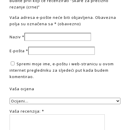
Budite prvi koji će recenzirati “Škare za precizno
rezanje (crne)”
Vaša adresa e-pošte neće biti objavljena.
Obavezna
polja su označena sa
* (obavezno)
Naziv
*
E-pošta
*
Spremi moje ime, e-poštu i web-stranicu u ovom
internet pregledniku za sljedeći put kada budem
komentirao.
Vaša ocjena
Vaša recenzija:
*