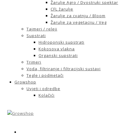
Žarulje Agro / Dvostruki spektar
CFL žarulje
Žarulje za cvatnju / Bloom
Žarulje za vegetaciju / Veg
Tajmeri / releji
Supstrati
Hidroponski supstrati
Kokosova vlakna
Organski supstrati
Trimeri
Voda, filtriranje i filtracijski sustavi
Tegle i podmetači
Growshop
Uvjeti i odredbe
Kolačići