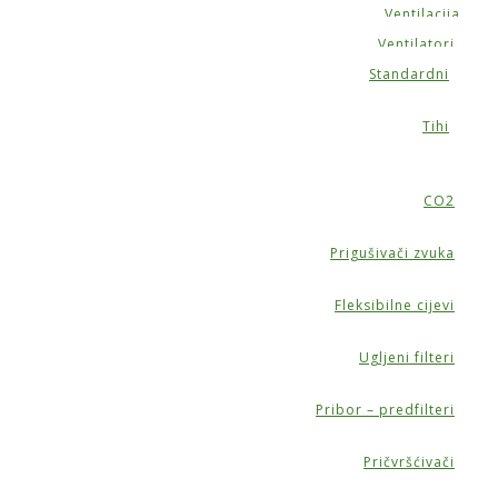
Ventilacija
Ventilatori
Standardni
Tihi
CO2
Prigušivači zvuka
Fleksibilne cijevi
Ugljeni filteri
Pribor – predfilteri
Pričvršćivači