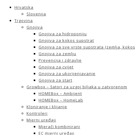
Hrvatska
Slovenija
Trgovina
Gnojiva
Gnojiva za hidroponiju
Gnojiva za kokos supstrat
Gnojiva za sve vrste supstrata (zemlja, kokos 
Gnojiva za zemlju
Prevencija i zdravlje
Gnojiva za cvijet
Gnojiva za ukorijenjavanje
Gnojiva za start
Growbox – šatori za uzgoj biljaka u zatvorenom
HOMEBox – Ambijent
HOMEBox – HomeLab
Kloniranje i klijanje
Kontroleri
Mjerni uređaji
Mjerači kombinirani
EC mjerni uređaji