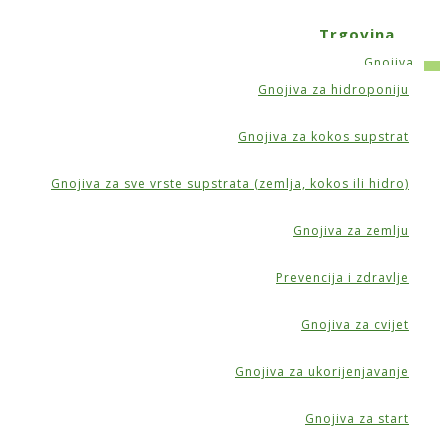
Trgovina
Gnojiva
Gnojiva za hidroponiju
ćanje
Gnojiva za kokos supstrat
Gnojiva za sve vrste supstrata (zemlja, kokos ili hidro)
Gnojiva za zemlju
Prevencija i zdravlje
Gnojiva za cvijet
Gnojiva za ukorijenjavanje
Gnojiva za start