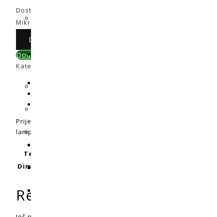
Dostupni:
Na zalihi
Mikroskop LED 60x povećanje količina
Dodaj u košaricu
Dodaj u primerjavu
Kategorija:
Pribor / Razno / Ostalo
Opis
Dodatne informacije
Recenzije (0)
Prijenosni mikroskop s 60x povećanjem pogodan je za traženj
lampice za jednostavnu dijagnostiku.
Baterije uključene!
Težina
0,02 kg
Dimenzije
5 × 3 × 7 cm
Recenzije
Još nema recenzija.