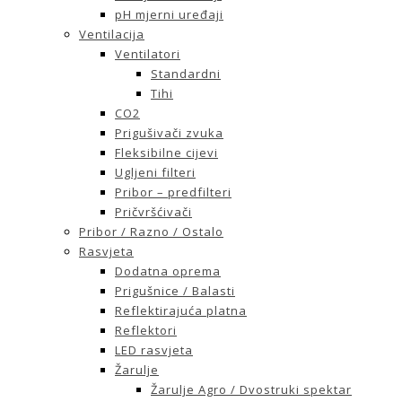
pH mjerni uređaji
Ventilacija
Ventilatori
Standardni
Tihi
CO2
Prigušivači zvuka
Fleksibilne cijevi
Ugljeni filteri
Pribor – predfilteri
Pričvršćivači
Pribor / Razno / Ostalo
Rasvjeta
Dodatna oprema
Prigušnice / Balasti
Reflektirajuća platna
Reflektori
LED rasvjeta
Žarulje
Žarulje Agro / Dvostruki spektar