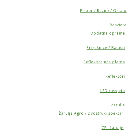
Pribor / Razno / Ostalo
Rasvjeta
Dodatna oprema
Prigušnice / Balasti
Reflektirajuća platna
Reflektori
LED rasvjeta
Žarulje
Žarulje Agro / Dvostruki spektar
CFL žarulje