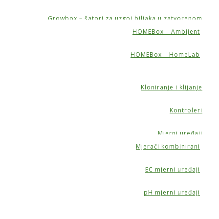
Growbox – šatori za uzgoj biljaka u zatvorenom
HOMEBox – Ambijent
HOMEBox – HomeLab
Kloniranje i klijanje
Kontroleri
Mjerni uređaji
Mjerači kombinirani
EC mjerni uređaji
pH mjerni uređaji