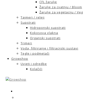
CFL žarulje
Žarulje za cvatnju / Bloom
Žarulje za vegetaciju / Veg
Tajmeri / releji
Supstrati
Hidroponski supstrati
Kokosova vlakna
Organski supstrati
Trimeri
Voda, filtriranje i filtracijski sustavi
Tegle i podmetači
Growshop
Uvjeti i odredbe
Kolačići