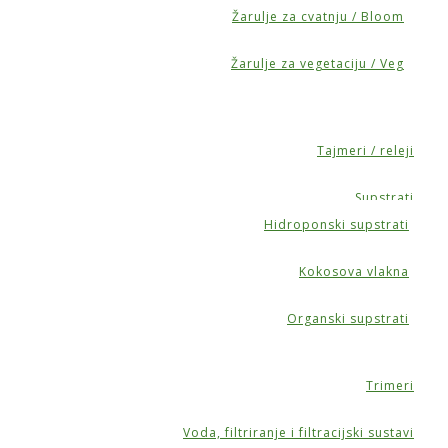
Žarulje za cvatnju / Bloom
Žarulje za vegetaciju / Veg
Tajmeri / releji
Supstrati
Hidroponski supstrati
Kokosova vlakna
Organski supstrati
Trimeri
Voda, filtriranje i filtracijski sustavi