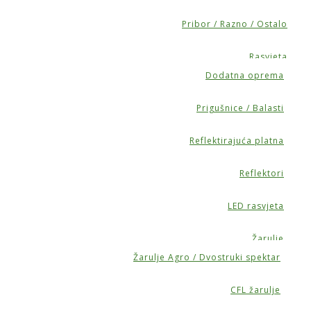
Pribor / Razno / Ostalo
Rasvjeta
Dodatna oprema
Prigušnice / Balasti
Reflektirajuća platna
Reflektori
LED rasvjeta
Žarulje
Žarulje Agro / Dvostruki spektar
CFL žarulje