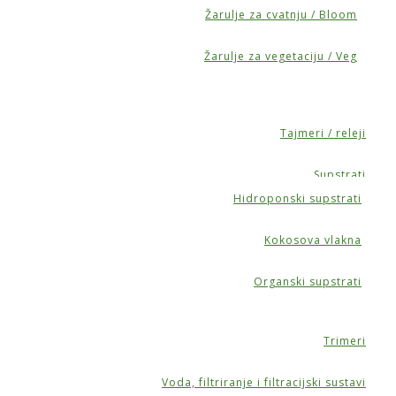
Žarulje za cvatnju / Bloom
Žarulje za vegetaciju / Veg
Tajmeri / releji
Supstrati
Hidroponski supstrati
Kokosova vlakna
Organski supstrati
Trimeri
Voda, filtriranje i filtracijski sustavi