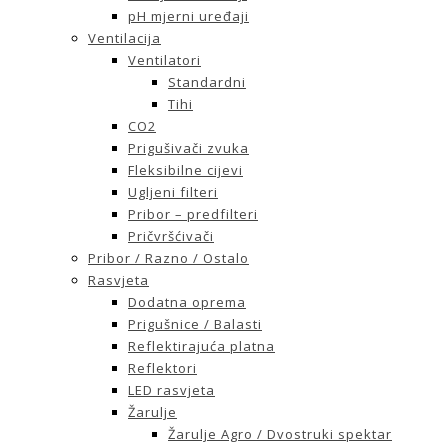
pH mjerni uređaji
Ventilacija
Ventilatori
Standardni
Tihi
CO2
Prigušivači zvuka
Fleksibilne cijevi
Ugljeni filteri
Pribor – predfilteri
Pričvršćivači
Pribor / Razno / Ostalo
Rasvjeta
Dodatna oprema
Prigušnice / Balasti
Reflektirajuća platna
Reflektori
LED rasvjeta
Žarulje
Žarulje Agro / Dvostruki spektar