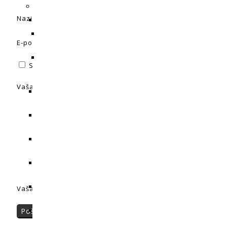
Naziv
*
E-pošta
*
Spremi moje ime, e-poštu i web-stranicu u ovom intern
Vaša ocjena
Vaša recenzija:
*