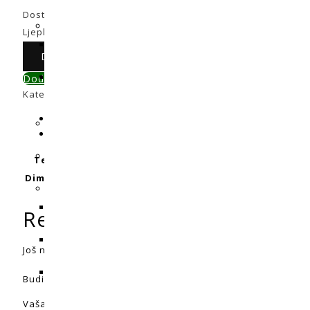
Dostupni:
Na zalihi
Ljepljiva traka ALU 50m 50mm količina
Dodaj u košaricu
Dodaj u primerjavu
Kategorija:
Pribor / Razno / Ostalo
Dodatne informacije
Recenzije (0)
Težina
0,2 kg
Dimenzije
10 × 5 × 10 cm
Recenzije
Još nema recenzija.
Budite prvi koji će recenzirati “Ljepljiva traka ALU 50m 50m
Vaša adresa e-pošte neće biti objavljena.
Obavezna polja 