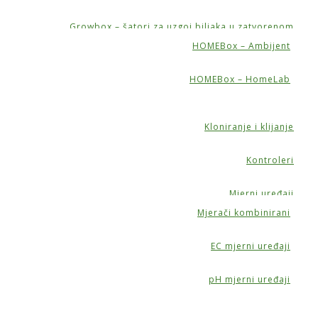
Growbox – šatori za uzgoj biljaka u zatvorenom
HOMEBox – Ambijent
HOMEBox – HomeLab
Kloniranje i klijanje
Kontroleri
Mjerni uređaji
Mjerači kombinirani
EC mjerni uređaji
pH mjerni uređaji