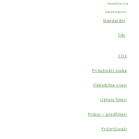
Ventilacija
Ventilatori
Standardni
Tihi
CO2
Prigušivači zvuka
Fleksibilne cijevi
Ugljeni filteri
Pribor – predfilteri
Pričvršćivači