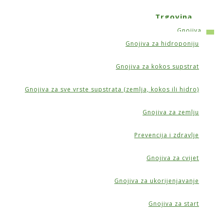
Trgovina
Gnojiva
Gnojiva za hidroponiju
 50mm
Gnojiva za kokos supstrat
Gnojiva za sve vrste supstrata (zemlja, kokos ili hidro)
Gnojiva za zemlju
Prevencija i zdravlje
Gnojiva za cvijet
Gnojiva za ukorijenjavanje
Gnojiva za start