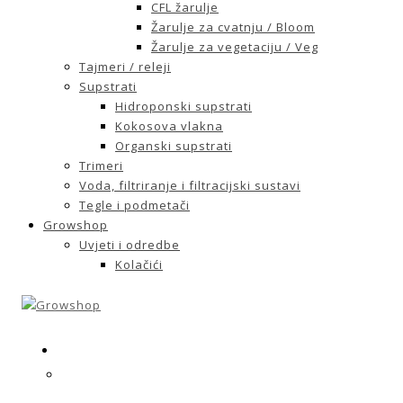
CFL žarulje
Žarulje za cvatnju / Bloom
Žarulje za vegetaciju / Veg
Tajmeri / releji
Supstrati
Hidroponski supstrati
Kokosova vlakna
Organski supstrati
Trimeri
Voda, filtriranje i filtracijski sustavi
Tegle i podmetači
Growshop
Uvjeti i odredbe
Kolačići