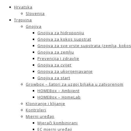
Hrvatska
Slovenija
Trgovina
Gnojiva
Gnojiva za hidroponiju
Gnojiva za kokos supstrat
Gnojiva za sve vrste supstrata (zemlja, kokos 
Gnojiva za zemlju
Prevencija i zdravlje
Gnojiva za cvijet
Gnojiva za ukorijenjavanje
Gnojiva za start
Growbox – šatori za uzgoj biljaka u zatvorenom
HOMEBox – Ambijent
HOMEBox – HomeLab
Kloniranje i klijanje
Kontroleri
Mjerni uređaji
Mjerači kombinirani
EC mjerni uređaji