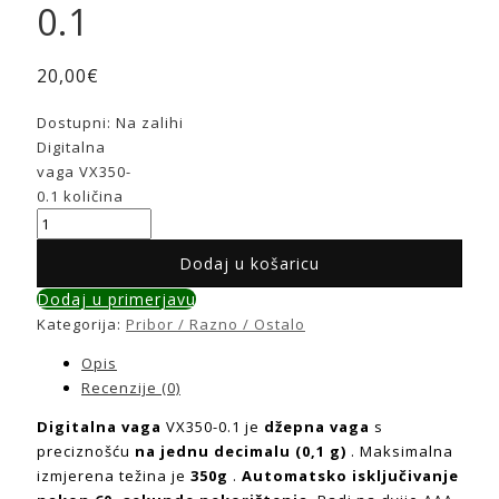
0.1
20,00
€
Dostupni:
Na zalihi
Digitalna
vaga VX350-
0.1 količina
Dodaj u košaricu
Dodaj u primerjavu
Kategorija:
Pribor / Razno / Ostalo
Opis
Recenzije (0)
Digitalna vaga
VX350-0.1 je
džepna vaga
s
preciznošću
na jednu decimalu (0,1 g)
. Maksimalna
izmjerena težina je
350g
.
Automatsko isključivanje