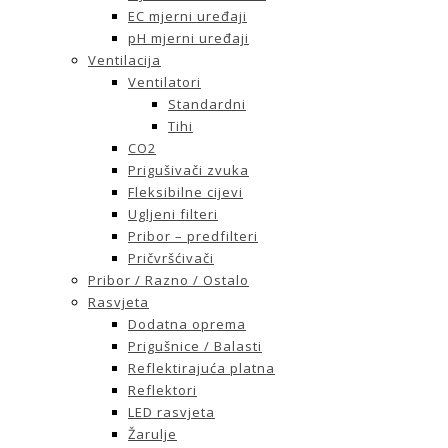
EC mjerni uređaji
pH mjerni uređaji
Ventilacija
Ventilatori
Standardni
Tihi
CO2
Prigušivači zvuka
Fleksibilne cijevi
Ugljeni filteri
Pribor – predfilteri
Pričvršćivači
Pribor / Razno / Ostalo
Rasvjeta
Dodatna oprema
Prigušnice / Balasti
Reflektirajuća platna
Reflektori
LED rasvjeta
Žarulje