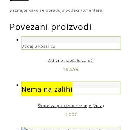
Saznajte kako se obrađuju podaci komentara
.
Povezani proizvodi
Dodaj u košaricu
Aktivne naočale za oči
19,89
€
Nema na zalihi
Nema na zalihi
Škare za precizno rezanje (žuta)
4,00
€