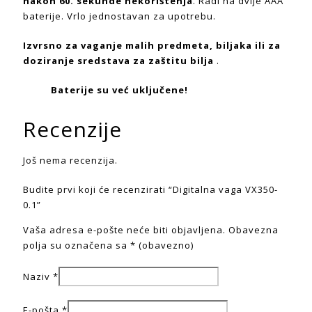
nakon 60. sekunde nekorištenja
. Radi na dvije AAA
baterije. Vrlo jednostavan za upotrebu.
Izvrsno za vaganje malih predmeta, biljaka ili za
doziranje sredstava za zaštitu bilja
.
Baterije su već uključene!
Recenzije
Još nema recenzija.
Budite prvi koji će recenzirati “Digitalna vaga VX350-
0.1”
Vaša adresa e-pošte neće biti objavljena.
Obavezna
polja su označena sa
* (obavezno)
Naziv
*
E-pošta
*