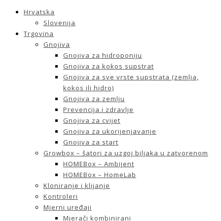
Hrvatska
Slovenija
Trgovina
Gnojiva
Gnojiva za hidroponiju
Gnojiva za kokos supstrat
Gnojiva za sve vrste supstrata (zemlja,
kokos ili hidro)
Gnojiva za zemlju
Prevencija i zdravlje
Gnojiva za cvijet
Gnojiva za ukorijenjavanje
Gnojiva za start
Growbox – šatori za uzgoj biljaka u zatvorenom
HOMEBox – Ambijent
HOMEBox – HomeLab
Kloniranje i klijanje
Kontroleri
Mjerni uređaji
Mjerači kombinirani