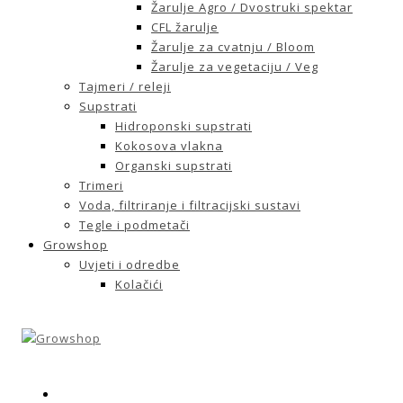
Žarulje Agro / Dvostruki spektar
CFL žarulje
Žarulje za cvatnju / Bloom
Žarulje za vegetaciju / Veg
Tajmeri / releji
Supstrati
Hidroponski supstrati
Kokosova vlakna
Organski supstrati
Trimeri
Voda, filtriranje i filtracijski sustavi
Tegle i podmetači
Growshop
Uvjeti i odredbe
Kolačići