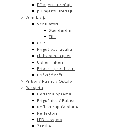
EC mjerni uređaji
pH mjerni uređaji
Ventilacija
Ventilatori
Standardni
Tihi
CO2
Prigušivači zvuka
Fleksibilne cijevi
Ugljeni filteri
Pribor – predfilteri
Pričvršćivači
Pribor / Razno / Ostalo
Rasvjeta
Dodatna oprema
Prigušnice / Balasti
Reflektirajuća platna
Reflektori
LED rasvjeta
Žarulje