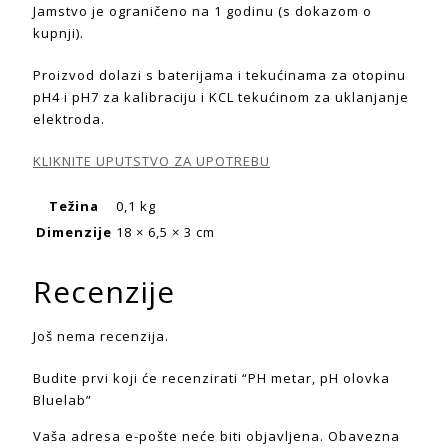
Jamstvo je ograničeno na 1 godinu (s dokazom o
kupnji).
Proizvod dolazi s baterijama i tekućinama za otopinu
pH4 i pH7 za kalibraciju i KCL tekućinom za uklanjanje
elektroda.
KLIKNITE UPUTSTVO ZA UPOTREBU
Težina
0,1 kg
Dimenzije
18 × 6,5 × 3 cm
Recenzije
Još nema recenzija.
Budite prvi koji će recenzirati “PH metar, pH olovka
Bluelab”
Vaša adresa e-pošte neće biti objavljena.
Obavezna