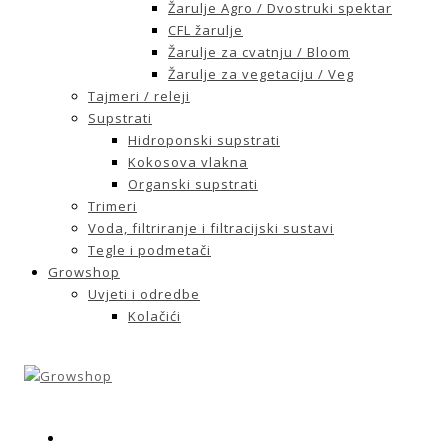
Žarulje Agro / Dvostruki spektar
CFL žarulje
Žarulje za cvatnju / Bloom
Žarulje za vegetaciju / Veg
Tajmeri / releji
Supstrati
Hidroponski supstrati
Kokosova vlakna
Organski supstrati
Trimeri
Voda, filtriranje i filtracijski sustavi
Tegle i podmetači
Growshop
Uvjeti i odredbe
Kolačići