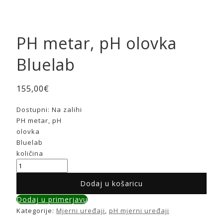
PH metar, pH olovka
Bluelab
155,00
€
Dostupni:
Na zalihi
PH metar, pH
olovka
Bluelab
količina
Dodaj u košaricu
Dodaj u primerjavu
Kategorije:
Mjerni uređaji
,
pH mjerni uređaji