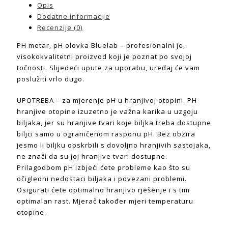
Opis
Dodatne informacije
Recenzije (0)
PH metar, pH olovka Bluelab – profesionalni je,
visokokvalitetni proizvod koji je poznat po svojoj
točnosti. Slijedeći upute za uporabu, uređaj će vam
poslužiti vrlo dugo.
UPOTREBA – za mjerenje pH u hranjivoj otopini. PH
hranjive otopine izuzetno je važna karika u uzgoju
biljaka, jer su hranjive tvari koje biljka treba dostupne
biljci samo u ograničenom rasponu pH. Bez obzira
jesmo li biljku opskrbili s dovoljno hranjivih sastojaka,
ne znači da su joj hranjive tvari dostupne.
Prilagodbom pH izbjeći ćete probleme kao što su
očigledni nedostaci biljaka i povezani problemi.
Osigurati ćete optimalno hranjivo rješenje i s tim
optimalan rast. Mjerač također mjeri temperaturu
otopine.