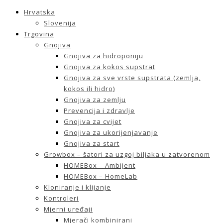
Hrvatska
Slovenija
Trgovina
Gnojiva
Gnojiva za hidroponiju
Gnojiva za kokos supstrat
Gnojiva za sve vrste supstrata (zemlja,
kokos ili hidro)
Gnojiva za zemlju
Prevencija i zdravlje
Gnojiva za cvijet
Gnojiva za ukorijenjavanje
Gnojiva za start
Growbox – šatori za uzgoj biljaka u zatvorenom
HOMEBox – Ambijent
HOMEBox – HomeLab
Kloniranje i klijanje
Kontroleri
Mjerni uređaji
Mjerači kombinirani