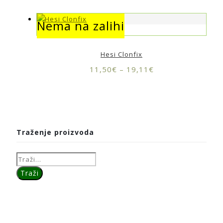
Nema na zalihi
Nema na zalihi
Hesi Clonfix
11,50
€
–
19,11
€
Traženje proizvoda