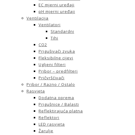
EC mjerni uređaji
pH mjerni uređaji
Ventilacija
Ventilatori
Standardni
Tihi
CO2
Prigušivači zvuka
Fleksibilne cijevi
Ugljeni filteri
Pribor – predfilteri
Pričvršćivači
Pribor / Razno / Ostalo
Rasvjeta
Dodatna oprema
Prigušnice / Balasti
Reflektirajuća platna
Reflektori
LED rasvjeta
Žarulje