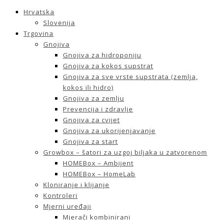
Hrvatska
Slovenija
Trgovina
Gnojiva
Gnojiva za hidroponiju
Gnojiva za kokos supstrat
Gnojiva za sve vrste supstrata (zemlja,
kokos ili hidro)
Gnojiva za zemlju
Prevencija i zdravlje
Gnojiva za cvijet
Gnojiva za ukorijenjavanje
Gnojiva za start
Growbox – šatori za uzgoj biljaka u zatvorenom
HOMEBox – Ambijent
HOMEBox – HomeLab
Kloniranje i klijanje
Kontroleri
Mjerni uređaji
Mjerači kombinirani