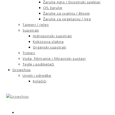
Žarulje Agro / Dvostruki spektar
CFL žarulje
Žarulje za cvatnju / Bloom
Žarulje za vegetaciju / Veg
Tajmeri / releji
Supstrati
Hidroponski supstrati
Kokosova vlakna
Organski supstrati
Trimeri
Voda, filtriranje i filtracijski sustavi
Tegle i podmetači
Growshop
Uvjeti i odredbe
Kolačići