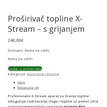
Proširivač topline X-
Stream – s grijanjem
240,00
€
Dostupni:
Nema na zalihi
Nema na zalihi
Dodaj u primerjavu
Kategorija:
Kloniranje i klijanje
Opis
Recenzije (0)
Profesionalni X-Stream aparat za širenje topline
omogućuje zadržavanje vlage i topline uz pomoć ultra
precizne termostatske regulacije
grijano dno.