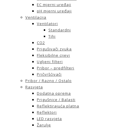
EC mjerni uređaji
pH mjerni uređaji
Ventilacija
Ventilatori
Standardni
Tihi
CO2
Prigušivači zvuka
Fleksibilne cijevi
Ugljeni filteri
Pribor – predfilteri
Pričvršćivači
Pribor / Razno / Ostalo
Rasvjeta
Dodatna oprema
Prigušnice / Balasti
Reflektirajuća platna
Reflektori
LED rasvjeta
Žarulje