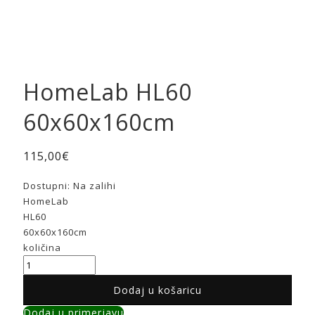
HomeLab HL60
60x60x160cm
115,00
€
Dostupni:
Na zalihi
HomeLab
HL60
60x60x160cm
količina
Dodaj u košaricu
Dodaj u primerjavu