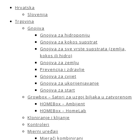
Hrvatska
Slovenija
Trgovina
Gnojiva
Gnojiva za hidroponiju
Gnojiva za kokos supstrat
Gnojiva za sve vrste supstrata (zemlja,
kokos ili hidro)
Gnojiva za zemlju
Prevencija i zdravlje
Gnojiva za cvijet
Gnojiva za ukorijenjavanje
Gnojiva za start
Growbox – šatori za uzgoj biljaka u zatvorenom
HOMEBox – Ambijent
HOMEBox – HomeLab
Kloniranje i klijanje
Kontroleri
Mjerni uređaji
Mjerači kombinirani