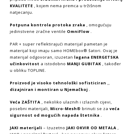
KVALITETE
, kojem nema premca u tržišnom
natjecanju.
Potpuna kontrola protoka zraka
, omogućuju
jedinstvene zračne ventile
OmniFlow
.
PAR + super reflektirajući materijal pametan je
materijal koji imaju samo HOMEbox® šatori. Ovaj je
materijal odgovoran, izuzetan
lagana ENERGETSKA
učinkovitost
a istodobno
MANJI GUBITAK
, također
u obliku TOPLINE.
Proizvod je visoko tehnološki sofisticiran
,,
dizajniran i montiran u Njemačkoj
.
Veća ZAŠTITA
, nekoliko ulaznih i izlaznih cijevi,
posebni materijali,
Micro-Mesh®
brinuti se za
veća
sigurnost od mogućih napada štetnika
.
JAKI materijali
– Izuzetno
JAKI OKVIR OD METALA
,