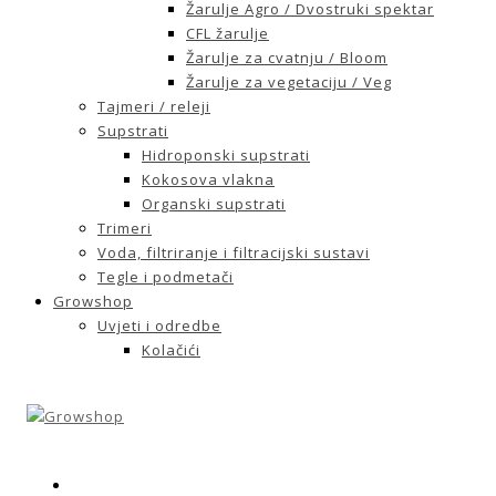
Žarulje Agro / Dvostruki spektar
CFL žarulje
Žarulje za cvatnju / Bloom
Žarulje za vegetaciju / Veg
Tajmeri / releji
Supstrati
Hidroponski supstrati
Kokosova vlakna
Organski supstrati
Trimeri
Voda, filtriranje i filtracijski sustavi
Tegle i podmetači
Growshop
Uvjeti i odredbe
Kolačići