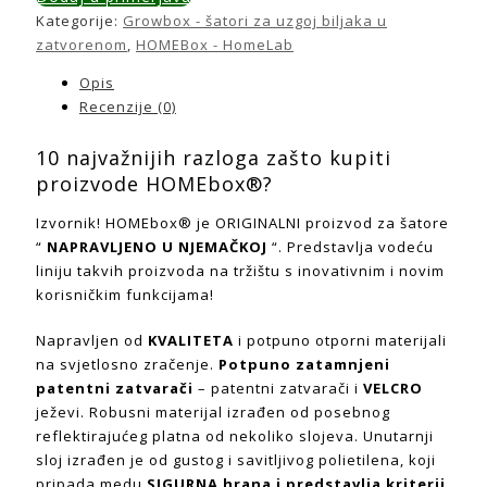
Kategorije:
Growbox - šatori za uzgoj biljaka u
zatvorenom
,
HOMEBox - HomeLab
Opis
Recenzije (0)
10 najvažnijih razloga zašto kupiti
proizvode HOMEbox®?
Izvornik! HOMEbox® je ORIGINALNI proizvod za šatore
“
NAPRAVLJENO U NJEMAČKOJ
“. Predstavlja vodeću
liniju takvih proizvoda na tržištu s inovativnim i novim
korisničkim funkcijama!
Napravljen od
KVALITETA
i potpuno otporni materijali
na svjetlosno zračenje.
Potpuno zatamnjeni
patentni zatvarači
– patentni zatvarači i
VELCRO
ježevi. Robusni materijal izrađen od posebnog
reflektirajućeg platna od nekoliko slojeva. Unutarnji
sloj izrađen je od gustog i savitljivog polietilena, koji
pripada medu
SIGURNA hrana i predstavlja kriterij