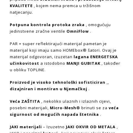
KVALITETE
, kojem nema premca u tržišnom
natjecanju.
Potpuna kontrola protoka zraka
, omogućuju
jedinstvene zračne ventile
OmniFlow
.
PAR + super reflektirajući materijal pametan je
materijal koji imaju samo HOMEbox® šatori. Ovaj je
materijal odgovoran, izuzetan
lagana ENERGETSKA
učinkovitost
a istodobno
MANJI GUBITAK
, također
u obliku TOPLINE.
Proizvod je visoko tehnološki sofisticiran
,,
dizajniran i montiran u Njemačkoj
.
Veća ZAŠTITA
, nekoliko ulaznih i izlaznih cijevi,
posebni materijali,
Micro-Mesh®
brinuti se za
veća
sigurnost od mogućih napada štetnika
.
JAKI materijali
– Izuzetno
JAKI OKVIR OD METALA
,