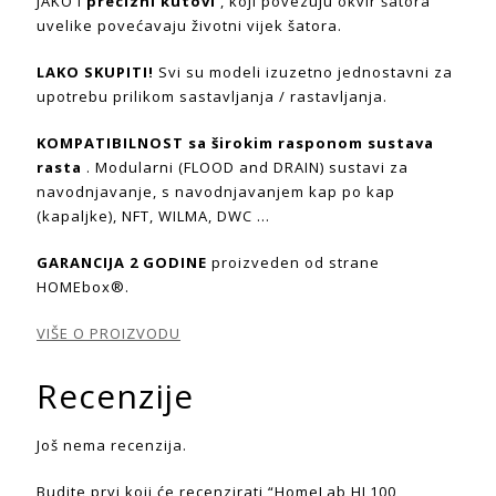
JAKO i
precizni kutovi
, koji povezuju okvir šatora
uvelike povećavaju životni vijek šatora.
LAKO SKUPITI!
Svi su modeli izuzetno jednostavni za
upotrebu prilikom sastavljanja / rastavljanja.
KOMPATIBILNOST sa širokim rasponom sustava
rasta
. Modularni (FLOOD and DRAIN) sustavi za
navodnjavanje, s navodnjavanjem kap po kap
(kapaljke), NFT, WILMA, DWC …
GARANCIJA 2 GODINE
proizveden od strane
HOMEbox®.
VIŠE O PROIZVODU
Recenzije
Još nema recenzija.
Budite prvi koji će recenzirati “HomeLab HL100