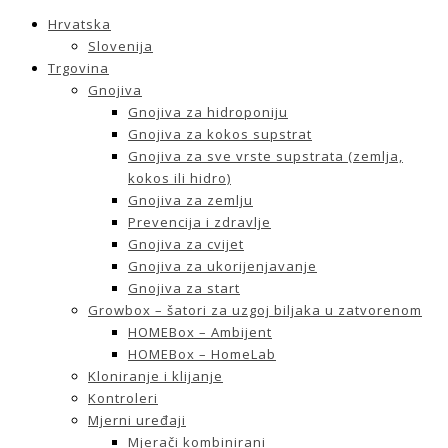
Hrvatska
Slovenija
Trgovina
Gnojiva
Gnojiva za hidroponiju
Gnojiva za kokos supstrat
Gnojiva za sve vrste supstrata (zemlja,
kokos ili hidro)
Gnojiva za zemlju
Prevencija i zdravlje
Gnojiva za cvijet
Gnojiva za ukorijenjavanje
Gnojiva za start
Growbox – šatori za uzgoj biljaka u zatvorenom
HOMEBox – Ambijent
HOMEBox – HomeLab
Kloniranje i klijanje
Kontroleri
Mjerni uređaji
Mjerači kombinirani