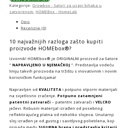
Kategorije:
Growbox - šatori za uzgoj biljaka u
zatvorenom
,
HOMEBox - HomeLab
Opis
Recenzije (0)
10 najvažnijih razloga zašto kupiti
proizvode HOMEbox®?
Izvornik! HOMEbox® je ORIGINALNI proizvod za šatore
“
NAPRAVLJENO U NJEMAČKOJ
“. Predstavlja vodeću
liniju takvih proizvoda na tržištu s inovativnim i novim
korisničkim funkcijama!
Napravljen od
KVALITETA
i potpuno otporni materijali
na svjetlosno zračenje.
Potpuno zatamnjeni
patentni zatvarači
– patentni zatvarači i
VELCRO
ježevi. Robusni materijal izrađen od posebnog
reflektirajućeg platna od nekoliko slojeva. Unutarnji
sloj izrađen je od gustog i savitljivog polietilena, koji
pripada medu
SIGURNA hrana i predstavlja kriterij