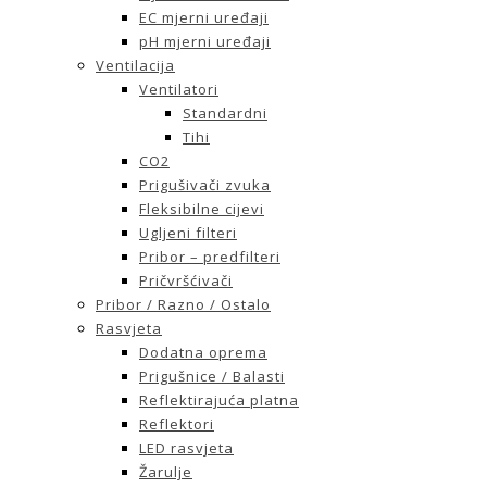
EC mjerni uređaji
pH mjerni uređaji
Ventilacija
Ventilatori
Standardni
Tihi
CO2
Prigušivači zvuka
Fleksibilne cijevi
Ugljeni filteri
Pribor – predfilteri
Pričvršćivači
Pribor / Razno / Ostalo
Rasvjeta
Dodatna oprema
Prigušnice / Balasti
Reflektirajuća platna
Reflektori
LED rasvjeta
Žarulje