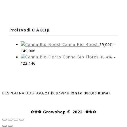
Proizvodi u AKCIJI
Canna Bio Boost
39,00
€
–
149,00
€
Canna Bio Flores
18,41
€
–
122,14
€
BESPLATNA DOSTAVA za kupovinu
iznad 380,00 Kuna!
✿❀❁ Growshop © 2022. ❁❀✿