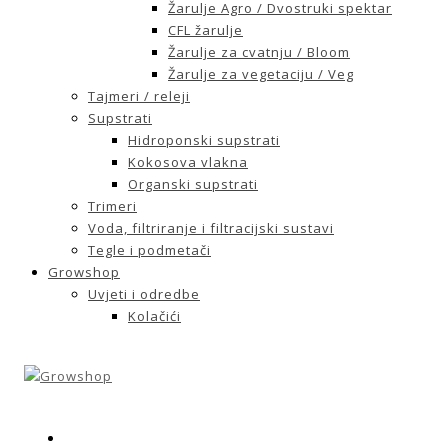
Žarulje Agro / Dvostruki spektar
CFL žarulje
Žarulje za cvatnju / Bloom
Žarulje za vegetaciju / Veg
Tajmeri / releji
Supstrati
Hidroponski supstrati
Kokosova vlakna
Organski supstrati
Trimeri
Voda, filtriranje i filtracijski sustavi
Tegle i podmetači
Growshop
Uvjeti i odredbe
Kolačići