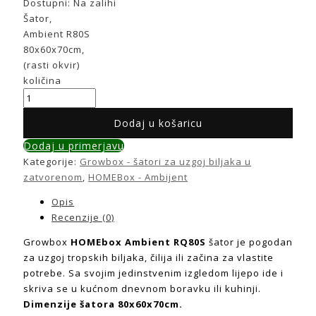
Dostupni:
Na zalihi
Šator,
Ambient R80S
80x60x70cm,
(rasti okvir)
količina
Dodaj u košaricu
Dodaj u primerjavu
Kategorije:
Growbox - šatori za uzgoj biljaka u
zatvorenom
,
HOMEBox - Ambijent
Opis
Recenzije (0)
Growbox
HOMEbox Ambient RQ80S
šator je pogodan
za uzgoj tropskih biljaka, čilija ili začina za vlastite
potrebe. Sa svojim jedinstvenim izgledom lijepo ide i
skriva se u kućnom dnevnom boravku ili kuhinji.
Dimenzije šatora 80x60x70cm.