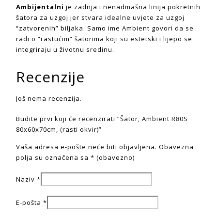
Ambijentalni
je zadnja i nenadmašna linija pokretnih
šatora za uzgoj jer stvara idealne uvjete za uzgoj
“zatvorenih” biljaka. Samo ime Ambient govori da se
radi o “rastućim” šatorima koji su estetski i lijepo se
integriraju u životnu sredinu.
Recenzije
Još nema recenzija.
Budite prvi koji će recenzirati “Šator, Ambient R80S
80x60x70cm, (rasti okvir)”
Vaša adresa e-pošte neće biti objavljena.
Obavezna
polja su označena sa
* (obavezno)
Naziv
*
E-pošta
*