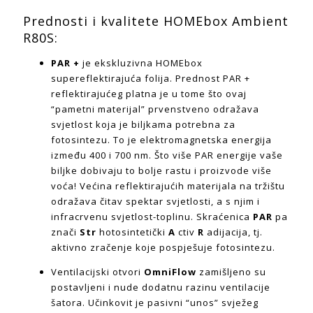
Prednosti i kvalitete HOMEbox Ambient
R80S:
PAR +
je ekskluzivna HOMEbox
supereflektirajuća folija. Prednost PAR +
reflektirajućeg platna je u tome što ovaj
“pametni materijal” prvenstveno odražava
svjetlost koja je biljkama potrebna za
fotosintezu. To je elektromagnetska energija
između 400 i 700 nm. Što više PAR energije vaše
biljke dobivaju to bolje rastu i proizvode više
voća! Većina reflektirajućih materijala na tržištu
odražava čitav spektar svjetlosti, a s njim i
infracrvenu svjetlost-toplinu. Skraćenica
PAR
pa
znači
Str
hotosintetički
A
ctiv
R
adijacija, tj.
aktivno zračenje koje pospješuje fotosintezu.
Ventilacijski otvori
OmniFlow
zamišljeno su
postavljeni i nude dodatnu razinu ventilacije
šatora. Učinkovit je pasivni “unos” svježeg