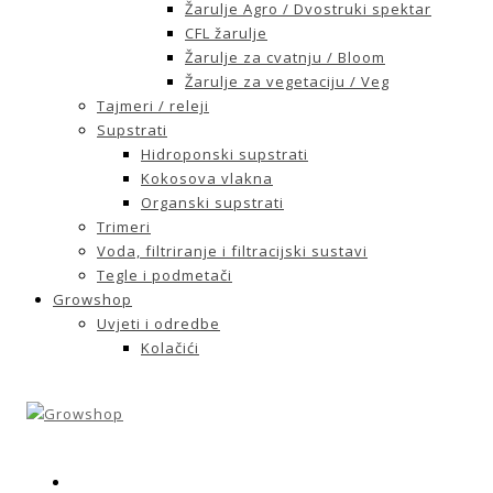
Žarulje Agro / Dvostruki spektar
CFL žarulje
Žarulje za cvatnju / Bloom
Žarulje za vegetaciju / Veg
Tajmeri / releji
Supstrati
Hidroponski supstrati
Kokosova vlakna
Organski supstrati
Trimeri
Voda, filtriranje i filtracijski sustavi
Tegle i podmetači
Growshop
Uvjeti i odredbe
Kolačići