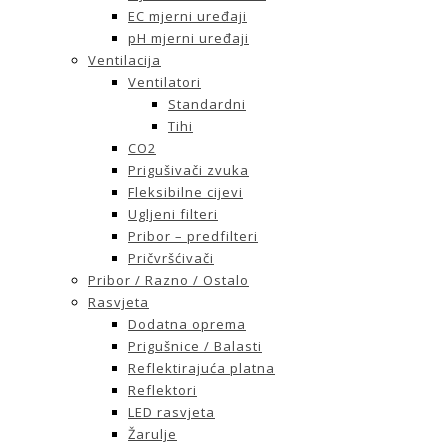
EC mjerni uređaji
pH mjerni uređaji
Ventilacija
Ventilatori
Standardni
Tihi
CO2
Prigušivači zvuka
Fleksibilne cijevi
Ugljeni filteri
Pribor – predfilteri
Pričvršćivači
Pribor / Razno / Ostalo
Rasvjeta
Dodatna oprema
Prigušnice / Balasti
Reflektirajuća platna
Reflektori
LED rasvjeta
Žarulje