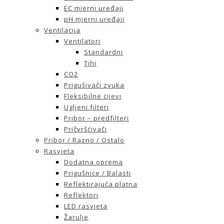
EC mjerni uređaji
pH mjerni uređaji
Ventilacija
Ventilatori
Standardni
Tihi
CO2
Prigušivači zvuka
Fleksibilne cijevi
Ugljeni filteri
Pribor – predfilteri
Pričvršćivači
Pribor / Razno / Ostalo
Rasvjeta
Dodatna oprema
Prigušnice / Balasti
Reflektirajuća platna
Reflektori
LED rasvjeta
Žarulje