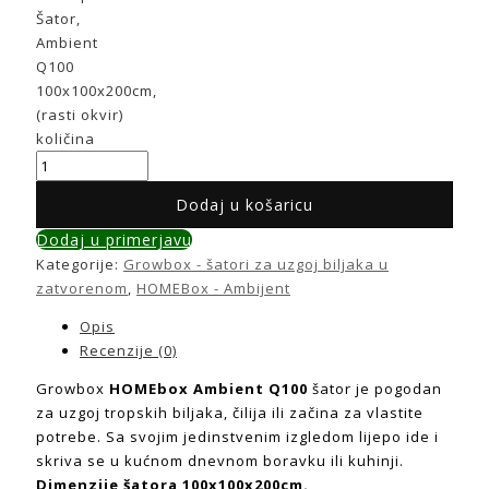
Šator,
Ambient
Q100
100x100x200cm,
(rasti okvir)
količina
Dodaj u košaricu
Dodaj u primerjavu
Kategorije:
Growbox - šatori za uzgoj biljaka u
zatvorenom
,
HOMEBox - Ambijent
Opis
Recenzije (0)
Growbox
HOMEbox Ambient Q100
šator je pogodan
za uzgoj tropskih biljaka, čilija ili začina za vlastite
potrebe. Sa svojim jedinstvenim izgledom lijepo ide i
skriva se u kućnom dnevnom boravku ili kuhinji.
Dimenzije šatora 100x100x200cm.