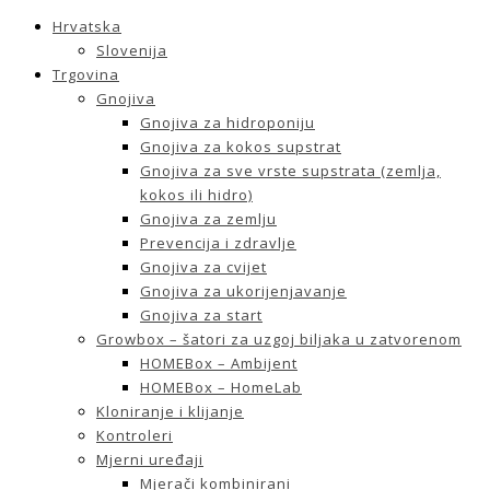
Hrvatska
Slovenija
Trgovina
Gnojiva
Gnojiva za hidroponiju
Gnojiva za kokos supstrat
Gnojiva za sve vrste supstrata (zemlja,
kokos ili hidro)
Gnojiva za zemlju
Prevencija i zdravlje
Gnojiva za cvijet
Gnojiva za ukorijenjavanje
Gnojiva za start
Growbox – šatori za uzgoj biljaka u zatvorenom
HOMEBox – Ambijent
HOMEBox – HomeLab
Kloniranje i klijanje
Kontroleri
Mjerni uređaji
Mjerači kombinirani