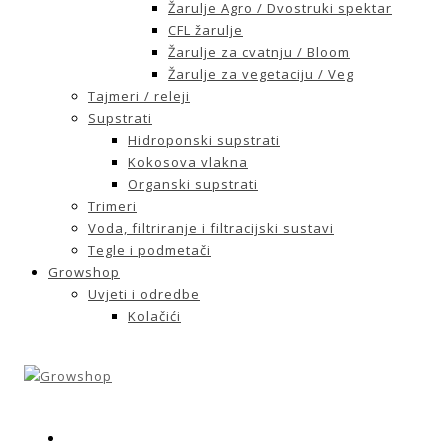
Žarulje Agro / Dvostruki spektar
CFL žarulje
Žarulje za cvatnju / Bloom
Žarulje za vegetaciju / Veg
Tajmeri / releji
Supstrati
Hidroponski supstrati
Kokosova vlakna
Organski supstrati
Trimeri
Voda, filtriranje i filtracijski sustavi
Tegle i podmetači
Growshop
Uvjeti i odredbe
Kolačići