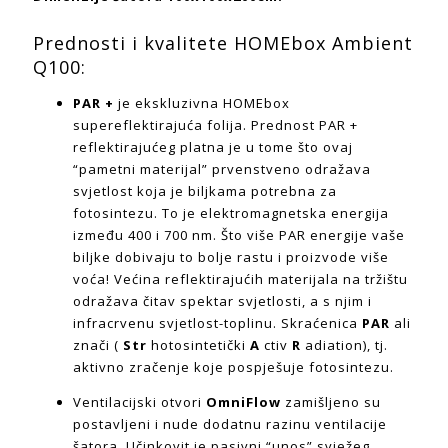
Prednosti i kvalitete HOMEbox Ambient
Q100:
PAR +
je ekskluzivna HOMEbox
supereflektirajuća folija. Prednost PAR +
reflektirajućeg platna je u tome što ovaj
“pametni materijal” prvenstveno odražava
svjetlost koja je biljkama potrebna za
fotosintezu. To je elektromagnetska energija
između 400 i 700 nm. Što više PAR energije vaše
biljke dobivaju to bolje rastu i proizvode više
voća! Većina reflektirajućih materijala na tržištu
odražava čitav spektar svjetlosti, a s njim i
infracrvenu svjetlost-toplinu. Skraćenica
PAR
ali
znači (
Str
hotosintetički
A
ctiv
R
adiation), tj.
aktivno zračenje koje pospješuje fotosintezu.
Ventilacijski otvori
OmniFlow
zamišljeno su
postavljeni i nude dodatnu razinu ventilacije
šatora. Učinkovit je pasivni “unos” svježeg