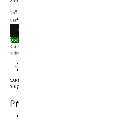
25,00
€
Dostupni:
Na zalihi
Canna Rhizotonic 500ml količina
Dodaj u košaricu
Dodaj u primerjavu
Kategorije:
Gnojiva
,
Gnojiva za sve vrste supstrata (zemlja,
hidro)
Opis
Recenzije (0)
CANNA RHIZOTONIC snažan je stimulator razvoja korijena bil
RHIZOTONIC dodaje više od 60 mikrobioloških tvari koje z
Prednosti CANNA RHIZOTO
Potiče razvoj novih korijena u reznicama i presa
RHIZOTONIC potiče rast korijena u već ukorijenjenih b
biljkama. Drugačiji
elementi u tragovima
a vitamini po