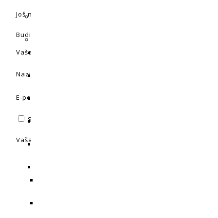
Još nema recenzija.
Budite prvi koji će recenzirati “Canna Rhizotonic 500ml”
Vaša adresa e-pošte neće biti objavljena.
Obavezna polja 
Naziv
*
E-pošta
*
Spremi moje ime, e-poštu i web-stranicu u ovom intern
Vaša ocjena