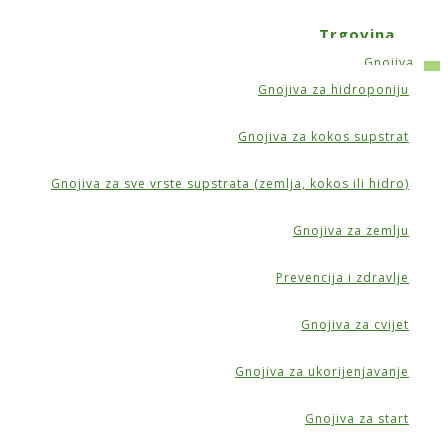
Trgovina
Gnojiva
Gnojiva za hidroponiju
ml
Gnojiva za kokos supstrat
Gnojiva za sve vrste supstrata (zemlja, kokos ili hidro)
Gnojiva za zemlju
idro)
Prevencija i zdravlje
Gnojiva za cvijet
Gnojiva za ukorijenjavanje
Gnojiva za start