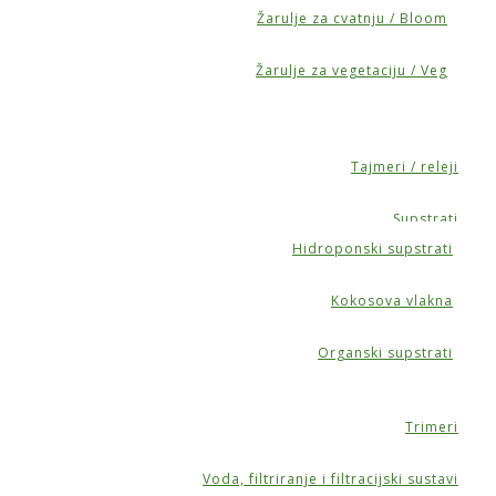
Žarulje za cvatnju / Bloom
Žarulje za vegetaciju / Veg
Tajmeri / releji
Supstrati
Hidroponski supstrati
Kokosova vlakna
Organski supstrati
Trimeri
Voda, filtriranje i filtracijski sustavi