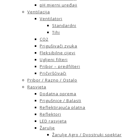
pH mjerni uređaji
Ventilacija
Ventilatori
Standardni
Tihi
CO2
Prigušivači zvuka
Fleksibilne cijevi
Ugljeni filteri
Pribor – predfilteri
Pričvršćivači
Pribor / Razno / Ostalo
Rasvjeta
Dodatna oprema
Prigušnice / Balasti
Reflektirajuća platna
Reflektori
LED rasvjeta
Žarulje
Žarulje Agro / Dvostruki spektar