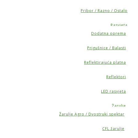
Pribor / Razno / Ostalo
Rasvjeta
Dodatna oprema
Prigušnice / Balasti
Reflektirajuća platna
Reflektori
LED rasvjeta
Žarulje
Žarulje Agro / Dvostruki spektar
CFL žarulje