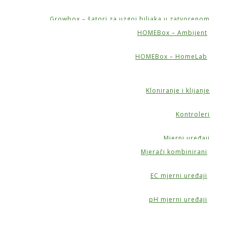
Growbox – šatori za uzgoj biljaka u zatvorenom
HOMEBox – Ambijent
HOMEBox – HomeLab
Kloniranje i klijanje
Kontroleri
Mjerni uređaji
Mjerači kombinirani
EC mjerni uređaji
pH mjerni uređaji