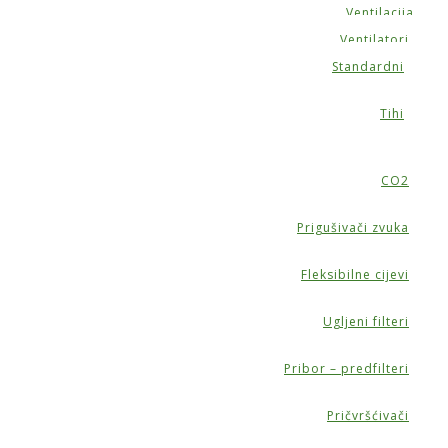
Ventilacija
Ventilatori
Standardni
Tihi
CO2
Prigušivači zvuka
Fleksibilne cijevi
Ugljeni filteri
Pribor – predfilteri
Pričvršćivači