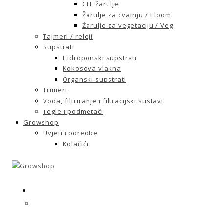
CFL žarulje
Žarulje za cvatnju / Bloom
Žarulje za vegetaciju / Veg
Tajmeri / releji
Supstrati
Hidroponski supstrati
Kokosova vlakna
Organski supstrati
Trimeri
Voda, filtriranje i filtracijski sustavi
Tegle i podmetači
Growshop
Uvjeti i odredbe
Kolačići