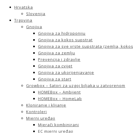
Hrvatska
Slovenija
Trgovina
Gnojiva
Gnojiva za hidroponiju
Gnojiva za kokos supstrat
Gnojiva za sve vrste supstrata (zemlja, kokos 
Gnojiva za zemlju
Prevencija i zdravlje
Gnojiva za cvijet
Gnojiva za ukorijenjavanje
Gnojiva za start
Growbox – šatori za uzgoj biljaka u zatvorenom
HOMEBox – Ambijent
HOMEBox – HomeLab
Kloniranje i klijanje
Kontroleri
Mjerni uređaji
Mjerači kombinirani
EC mjerni uređaji