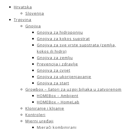
Hrvatska
Slovenija
Trgovina
Gnojiva
Gnojiva za hidroponiju
Gnojiva za kokos supstrat
Gnojiva za sve vrste supstrata (zemlja,
kokos ili hidro)
Gnojiva za zemlju
Prevencija i zdravlje
Gnojiva za cvijet
Gnojiva za ukorijenjavanje
Gnojiva za start
Growbox – šatori za uzgoj biljaka u zatvorenom
HOMEBox – Ambijent
HOMEBox – HomeLab
Kloniranje i klijanje
Kontroleri
Mjerni uređaji
Mjerači kombinirani