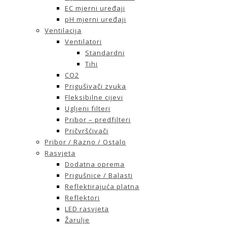
EC mjerni uređaji
pH mjerni uređaji
Ventilacija
Ventilatori
Standardni
Tihi
CO2
Prigušivači zvuka
Fleksibilne cijevi
Ugljeni filteri
Pribor – predfilteri
Pričvršćivači
Pribor / Razno / Ostalo
Rasvjeta
Dodatna oprema
Prigušnice / Balasti
Reflektirajuća platna
Reflektori
LED rasvjeta
Žarulje