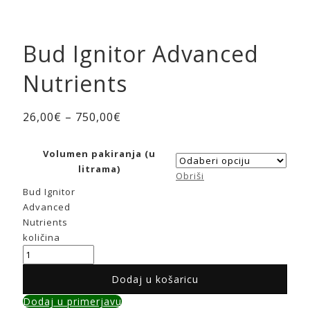
Bud Ignitor Advanced
Nutrients
26,00
€
–
750,00
€
Volumen pakiranja (u
litrama)
Obriši
Bud Ignitor
Advanced
Nutrients
količina
Dodaj u košaricu
Dodaj u primerjavu