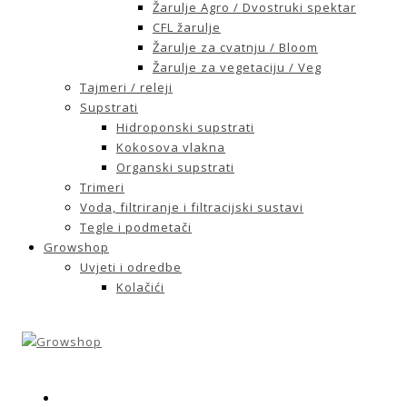
Žarulje Agro / Dvostruki spektar
CFL žarulje
Žarulje za cvatnju / Bloom
Žarulje za vegetaciju / Veg
Tajmeri / releji
Supstrati
Hidroponski supstrati
Kokosova vlakna
Organski supstrati
Trimeri
Voda, filtriranje i filtracijski sustavi
Tegle i podmetači
Growshop
Uvjeti i odredbe
Kolačići