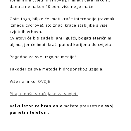
dana a ne nakon 10 odn. više nego inače.
Osim toga, biljke će imati kraće internodije (razmak
između čvorova), što znači kraće stabljike s više
cvjetnih vrhova.
Cvjetovi će biti zadebljani i gušći, bogati eteričnim
uljima, jer će imati kraći put od korijena do cvijeta.
Pogodno za sve uzgojne medije!
Također za sve metode hidroponskog uzgoja.
Više na linku:
OVDJE
Pitajte naše stručnjake za savjet.
Kalkulator za hranjenje
možete preuzeti na
svoj
pametni telefon
: