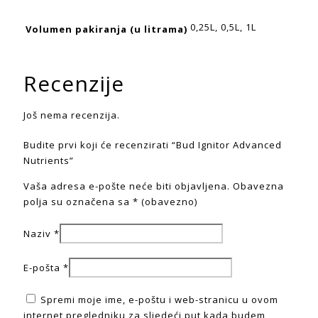
0,25L, 0,5L, 1L
Volumen pakiranja (u litrama)
Recenzije
Još nema recenzija.
Budite prvi koji će recenzirati “Bud Ignitor Advanced
Nutrients”
Vaša adresa e-pošte neće biti objavljena.
Obavezna
polja su označena sa
* (obavezno)
Naziv
*
E-pošta
*
Spremi moje ime, e-poštu i web-stranicu u ovom
internet pregledniku za sljedeći put kada budem