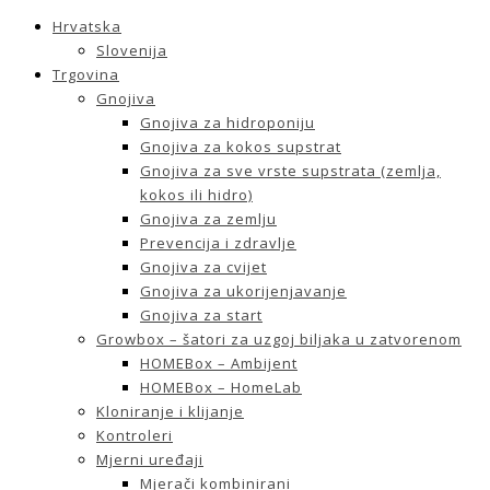
Hrvatska
Slovenija
Trgovina
Gnojiva
Gnojiva za hidroponiju
Gnojiva za kokos supstrat
Gnojiva za sve vrste supstrata (zemlja,
kokos ili hidro)
Gnojiva za zemlju
Prevencija i zdravlje
Gnojiva za cvijet
Gnojiva za ukorijenjavanje
Gnojiva za start
Growbox – šatori za uzgoj biljaka u zatvorenom
HOMEBox – Ambijent
HOMEBox – HomeLab
Kloniranje i klijanje
Kontroleri
Mjerni uređaji
Mjerači kombinirani