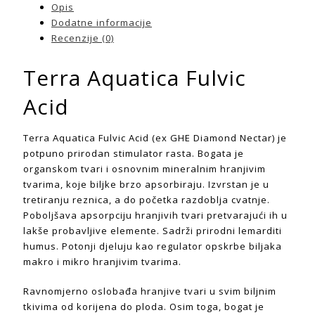
Opis
Dodatne informacije
Recenzije (0)
Terra Aquatica Fulvic
Acid
Terra Aquatica Fulvic Acid (ex GHE Diamond Nectar) je
potpuno prirodan stimulator rasta. Bogata je
organskom tvari i osnovnim mineralnim hranjivim
tvarima, koje biljke brzo apsorbiraju. Izvrstan je u
tretiranju reznica, a do početka razdoblja cvatnje.
Poboljšava apsorpciju hranjivih tvari pretvarajući ih u
lakše probavljive elemente. Sadrži prirodni lemarditi
humus. Potonji djeluju kao regulator opskrbe biljaka
makro i mikro hranjivim tvarima.
Ravnomjerno oslobađa hranjive tvari u svim biljnim
tkivima od korijena do ploda. Osim toga, bogat je