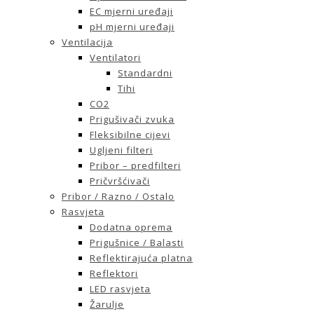
EC mjerni uređaji
pH mjerni uređaji
Ventilacija
Ventilatori
Standardni
Tihi
CO2
Prigušivači zvuka
Fleksibilne cijevi
Ugljeni filteri
Pribor – predfilteri
Pričvršćivači
Pribor / Razno / Ostalo
Rasvjeta
Dodatna oprema
Prigušnice / Balasti
Reflektirajuća platna
Reflektori
LED rasvjeta
Žarulje