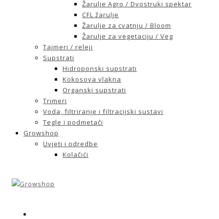
Žarulje Agro / Dvostruki spektar
CFL žarulje
Žarulje za cvatnju / Bloom
Žarulje za vegetaciju / Veg
Tajmeri / releji
Supstrati
Hidroponski supstrati
Kokosova vlakna
Organski supstrati
Trimeri
Voda, filtriranje i filtracijski sustavi
Tegle i podmetači
Growshop
Uvjeti i odredbe
Kolačići