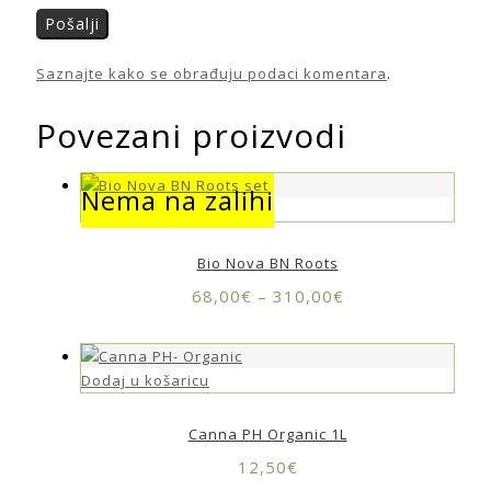
Saznajte kako se obrađuju podaci komentara
.
Povezani proizvodi
Nema na zalihi
Nema na zalihi
Bio Nova BN Roots
68,00
€
–
310,00
€
Dodaj u košaricu
Canna PH Organic 1L
12,50
€