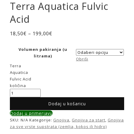
Terra Aquatica Fulvic
Acid
18,50
€
–
199,00
€
Volumen pakiranja (u
litrama)
Obriši
Terra
Aquatica
Fulvic Acid
količina
Dodaj u košaricu
Dodaj u primerjavu
SKU:
N/A
Kategorije:
Gnojiva
,
Gnojiva za start
,
Gnojiva
za sve vrste supstrata (zemlja, kokos ili hidro)