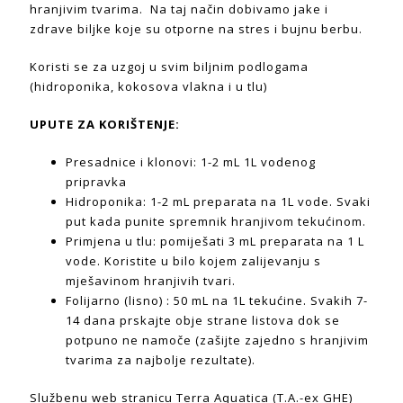
hranjivim tvarima. Na taj način dobivamo jake i
zdrave biljke koje su otporne na stres i bujnu berbu.
Koristi se za uzgoj u svim biljnim podlogama
(hidroponika, kokosova vlakna i u tlu)
UPUTE ZA KORIŠTENJE:
Presadnice i klonovi: 1-2 mL 1L vodenog
pripravka
Hidroponika: 1-2 mL preparata na 1L vode. Svaki
put kada punite spremnik hranjivom tekućinom.
Primjena u tlu: pomiješati 3 mL preparata na 1 L
vode. Koristite u bilo kojem zalijevanju s
mješavinom hranjivih tvari.
Folijarno (lisno) : 50 mL na 1L tekućine. Svakih 7-
14 dana prskajte obje strane listova dok se
potpuno ne namoče (zašijte zajedno s hranjivim
tvarima za najbolje rezultate).
Službenu web stranicu Terra Aquatica (T.A.-ex GHE)