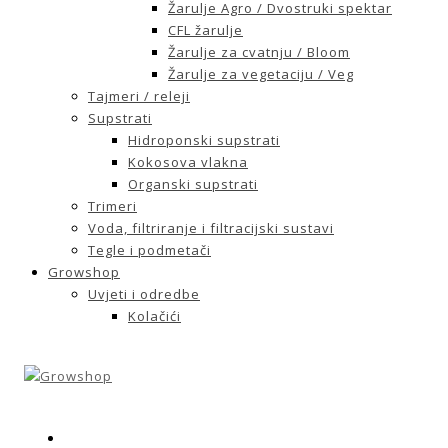
Žarulje Agro / Dvostruki spektar
CFL žarulje
Žarulje za cvatnju / Bloom
Žarulje za vegetaciju / Veg
Tajmeri / releji
Supstrati
Hidroponski supstrati
Kokosova vlakna
Organski supstrati
Trimeri
Voda, filtriranje i filtracijski sustavi
Tegle i podmetači
Growshop
Uvjeti i odredbe
Kolačići