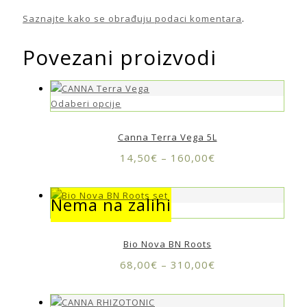
Saznajte kako se obrađuju podaci komentara
.
Povezani proizvodi
Odaberi opcije
Canna Terra Vega 5L
14,50
€
–
160,00
€
Nema na zalihi
Nema na zalihi
Bio Nova BN Roots
68,00
€
–
310,00
€