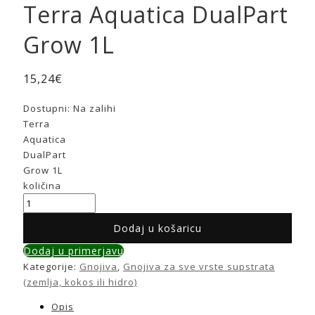
Terra Aquatica DualPart
Grow 1L
15,24
€
Dostupni:
Na zalihi
Terra
Aquatica
DualPart
Grow 1L
količina
Dodaj u košaricu
Dodaj u primerjavu
Kategorije:
Gnojiva
,
Gnojiva za sve vrste supstrata
(zemlja, kokos ili hidro)
Opis