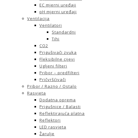
EC mjerni uređaji
pH mjerni uređaji
Ventilacija
Ventilatori
Standardni
Tihi
CO2
Prigušivači zvuka
Fleksibilne cijevi
Ugljeni filteri
Pribor – predfilteri
Pričvršćivači
Pribor / Razno / Ostalo
Rasvjeta
Dodatna oprema
Prigušnice / Balasti
Reflektirajuća platna
Reflektori
LED rasvjeta
Žarulje