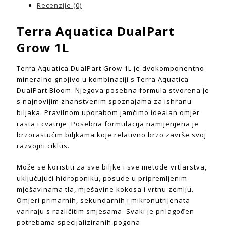
Recenzije (0)
Terra Aquatica DualPart
Grow 1L
Terra Aquatica DualPart Grow 1L je dvokomponentno
mineralno gnojivo u kombinaciji s Terra Aquatica
DualPart Bloom. Njegova posebna formula stvorena je
s najnovijim znanstvenim spoznajama za ishranu
biljaka. Pravilnom uporabom jamčimo idealan omjer
rasta i cvatnje. Posebna formulacija namijenjena je
brzorastućim biljkama koje relativno brzo završe svoj
razvojni ciklus.
Može se koristiti za sve biljke i sve metode vrtlarstva,
uključujući hidroponiku, posude u pripremljenim
mješavinama tla, mješavine kokosa i vrtnu zemlju.
Omjeri primarnih, sekundarnih i mikronutrijenata
variraju s različitim smjesama. Svaki je prilagođen
potrebama specijaliziranih pogona.