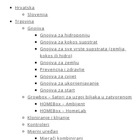
Hrvatska
Slovenija
Trgovina
Gnojiva
Gnojiva za hidroponiju
Gnojiva za kokos supstrat
Gnojiva za sve vrste supstrata (zemlja,
kokos ili hidro)
Gnojiva za zemlju
Prevencija i zdravlje
Gnojiva za cvijet
Gnojiva za ukorijenjavanje
Gnojiva za start
Growbox – šatori za uzgoj biljaka u zatvorenom
HOMEBox – Ambijent
HOMEBox – HomeLab
Kloniranje i klijanje
Kontroleri
Mjerni uređaji
Mjerači kombinirani