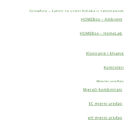
Growbox – šatori za uzgoj biljaka u zatvorenom
HOMEBox – Ambijent
HOMEBox – HomeLab
Kloniranje i klijanje
Kontroleri
Mjerni uređaji
Mjerači kombinirani
EC mjerni uređaji
pH mjerni uređaji