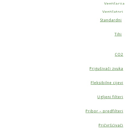
Ventilacija
Ventilatori
Standardni
Tihi
CO2
Prigušivači zvuka
Fleksibilne cijevi
Ugljeni filteri
Pribor – predfilteri
Pričvršćivači