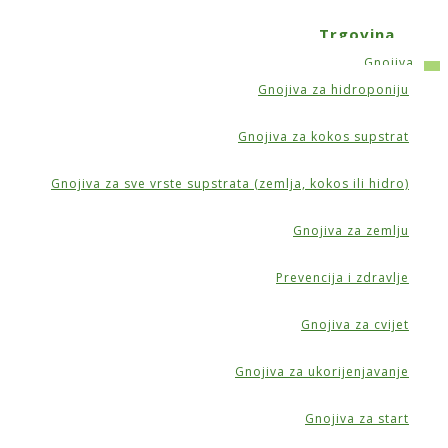
Trgovina
Gnojiva
Gnojiva za hidroponiju
Gnojiva za kokos supstrat
Gnojiva za sve vrste supstrata (zemlja, kokos ili hidro)
Gnojiva za zemlju
idro)
Prevencija i zdravlje
Gnojiva za cvijet
Gnojiva za ukorijenjavanje
Gnojiva za start