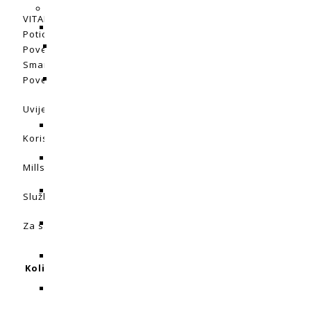
VITALIZE je odgovoran za:
Poticanje rasta i vitalnosti biljaka.
Povećana otpornost na bolesti i insekte
Smanjena toksičnost minerala
Povećana apsorpcija hranjivih tvari rezultira većim prinos
Uvijek prvo dodajte VITALIZE i dobro promiješajte prije do
Koristite 3 ml na 5 galona od početka rasta. V 5. smanjite n
Mills plaća račune!
Službena stranica Mills nalazi se
ovdje.
Za savjet pitajte naše
stučnjake.
0,25L, 0,5L, 1L, 0,1L
Količina pakiranja u L.