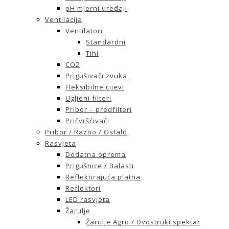
pH mjerni uređaji
Ventilacija
Ventilatori
Standardni
Tihi
CO2
Prigušivači zvuka
Fleksibilne cijevi
Ugljeni filteri
Pribor – predfilteri
Pričvršćivači
Pribor / Razno / Ostalo
Rasvjeta
Dodatna oprema
Prigušnice / Balasti
Reflektirajuća platna
Reflektori
LED rasvjeta
Žarulje
Žarulje Agro / Dvostruki spektar