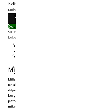
Količina pakiranja u L.
Obriši
Mills Vitalize količina
Dodaj u košaricu
Dodaj u primerjavu
SKU:
N/A
Kategorije:
Gnojiva
,
Gnojiva za sve vrste supstrat
kokos ili hidro)
Opis
Dodatne informacije
Recenzije (0)
Mills Vitalize
Mills Vitalize je formuliran kako bi vaše biljke učinio zdravi
Rexil Agro BV, izumiteljem i predvodnikom u agrotehnologiji 
diljem svijeta rezultirale su jedinstvenim bioraspoloživim o
korijena ili folijarno prskanje za pospješivanje rasta. i pr
patogene i stres. Osim toga, kada se koristi u kombinaciji s
mikroorganizama u tlu i radi sinergistički s njima na promic