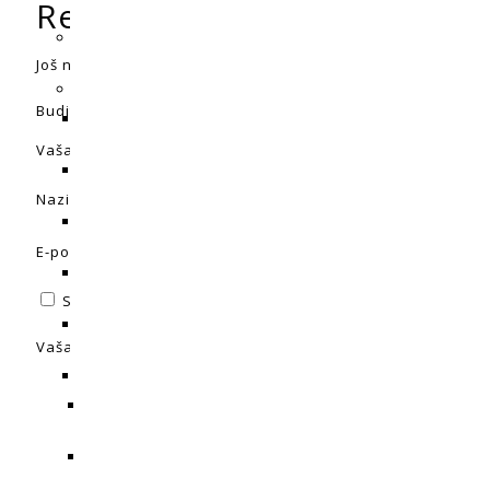
Recenzije
Još nema recenzija.
Budite prvi koji će recenzirati “Mills Vitalize”
Vaša adresa e-pošte neće biti objavljena.
Obavezna polja 
Naziv
*
E-pošta
*
Spremi moje ime, e-poštu i web-stranicu u ovom intern
Vaša ocjena