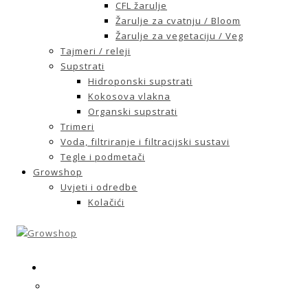
CFL žarulje
Žarulje za cvatnju / Bloom
Žarulje za vegetaciju / Veg
Tajmeri / releji
Supstrati
Hidroponski supstrati
Kokosova vlakna
Organski supstrati
Trimeri
Voda, filtriranje i filtracijski sustavi
Tegle i podmetači
Growshop
Uvjeti i odredbe
Kolačići