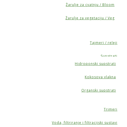
Žarulje za cvatnju / Bloom
Žarulje za vegetaciju / Veg
Tajmeri / releji
Supstrati
Hidroponski supstrati
Kokosova vlakna
Organski supstrati
Trimeri
Voda, filtriranje i filtracijski sustavi