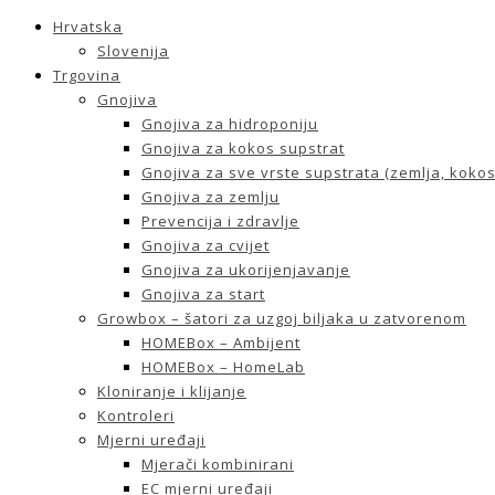
Hrvatska
Slovenija
Trgovina
Gnojiva
Gnojiva za hidroponiju
Gnojiva za kokos supstrat
Gnojiva za sve vrste supstrata (zemlja, kokos 
Gnojiva za zemlju
Prevencija i zdravlje
Gnojiva za cvijet
Gnojiva za ukorijenjavanje
Gnojiva za start
Growbox – šatori za uzgoj biljaka u zatvorenom
HOMEBox – Ambijent
HOMEBox – HomeLab
Kloniranje i klijanje
Kontroleri
Mjerni uređaji
Mjerači kombinirani
EC mjerni uređaji