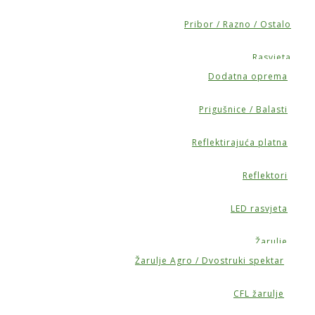
Pribor / Razno / Ostalo
Rasvjeta
Dodatna oprema
Prigušnice / Balasti
Reflektirajuća platna
Reflektori
LED rasvjeta
Žarulje
Žarulje Agro / Dvostruki spektar
CFL žarulje