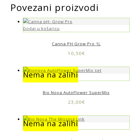
Povezani proizvodi
Dodaj u košaricu
Canna PH Grow Pro 1L
10,50
€
Nema na zalihi
Nema na zalihi
Bio Nova AutoFlower SuperMix
23,00
€
Nema na zalihi
Nema na zalihi