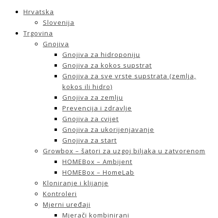
Hrvatska
Slovenija
Trgovina
Gnojiva
Gnojiva za hidroponiju
Gnojiva za kokos supstrat
Gnojiva za sve vrste supstrata (zemlja,
kokos ili hidro)
Gnojiva za zemlju
Prevencija i zdravlje
Gnojiva za cvijet
Gnojiva za ukorijenjavanje
Gnojiva za start
Growbox – šatori za uzgoj biljaka u zatvorenom
HOMEBox – Ambijent
HOMEBox – HomeLab
Kloniranje i klijanje
Kontroleri
Mjerni uređaji
Mjerači kombinirani