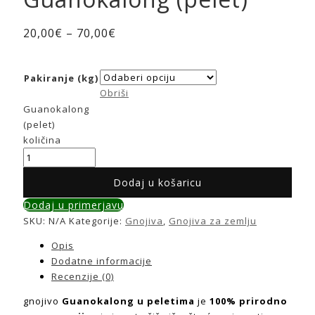
20,00
€
–
70,00
€
Pakiranje (kg)
Obriši
Guanokalong
(pelet)
količina
Dodaj u košaricu
Dodaj u primerjavu
SKU:
N/A
Kategorije:
Gnojiva
,
Gnojiva za zemlju
Opis
Dodatne informacije
Recenzije (0)
gnojivo
Guanokalong u peletima
je
100% prirodno