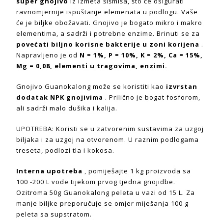
super gnojivo
iz izmeta šišmiša, što će osigurati
ravnomjernije ispuštanje elemenata u podlogu. Vaše
će je biljke obožavati. Gnojivo je bogato mikro i makro
elementima, a sadrži i potrebne enzime. Brinuti se za
povećati biljno korisne bakterije u zoni korijena
.
Napravljeno je od
N = 1%, P = 10%, K = 2%, Ca = 15%,
Mg = 0,08, elementi u tragovima, enzimi.
Gnojivo Guanokalong može se koristiti kao
izvrstan
dodatak NPK gnojivima
. Prilično je bogat fosforom,
ali sadrži malo dušika i kalija.
UPOTREBA: Koristi se u zatvorenim sustavima za uzgoj
biljaka i za uzgoj na otvorenom. U raznim podlogama
treseta, podlozi tla i kokosa.
Interna upotreba
, pomiješajte 1 kg proizvoda sa
100 -200 L vode tijekom prvog tjedna gnojidbe.
Ozitroma 50g Guanokalong peleta u vazi od 15 L. Za
manje biljke preporučuje se omjer miješanja 100 g
peleta sa supstratom.