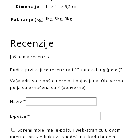
Dimenzije
14 × 14 × 9,5 cm
1kg, 3kg, 5kg
Pakiranje (kg)
Recenzije
Još nema recenzija.
Budite prvi koji će recenzirati “Guanokalong (pelet)”
Vaša adresa e-pošte neće biti objavljena.
Obavezna
polja su označena sa
* (obavezno)
Naziv
*
E-pošta
*
Spremi moje ime, e-poštu i web-stranicu u ovom
internet pregledniku za sljedeći put kada budem