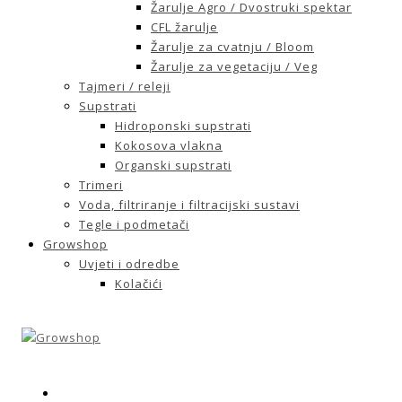
Žarulje Agro / Dvostruki spektar
CFL žarulje
Žarulje za cvatnju / Bloom
Žarulje za vegetaciju / Veg
Tajmeri / releji
Supstrati
Hidroponski supstrati
Kokosova vlakna
Organski supstrati
Trimeri
Voda, filtriranje i filtracijski sustavi
Tegle i podmetači
Growshop
Uvjeti i odredbe
Kolačići