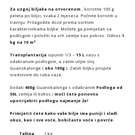
Za uzgoj biljaka na otvorenom
, koristite 100 g
peleta po biljci, svaka 2 mjeseca. Počnite koristiti u
travnju. Prilagodite doze prema sortnim
karakteristikama biljke. Možete ga pomiješati sa
podlogom i položiti na vrh zemlje kao pokrov. Odnos
1
kg na 10 m²
.
Transplantacija
ispuniti 1/3 –
15 L
vazu s
odabranom podlogom, a zatim ulijte sloj
Guanokalonge (
oko 100g
). Zatim biljku pospite
sredstvom do ruba vaze.
Dodati
400g
Guanokalonga s odabranim
Podloga od
50L
zemlja ili kokos i
moći ćete ponovno
upotrijebiti podlogu najmanje 2x!
Primijetit ćete kako vaše bilje ima puniji i slađi
okus, kao i sve voće, bobičasto voće i povrće.
Težina
1 kg