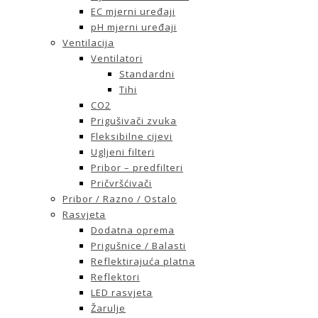
EC mjerni uređaji
pH mjerni uređaji
Ventilacija
Ventilatori
Standardni
Tihi
CO2
Prigušivači zvuka
Fleksibilne cijevi
Ugljeni filteri
Pribor – predfilteri
Pričvršćivači
Pribor / Razno / Ostalo
Rasvjeta
Dodatna oprema
Prigušnice / Balasti
Reflektirajuća platna
Reflektori
LED rasvjeta
Žarulje