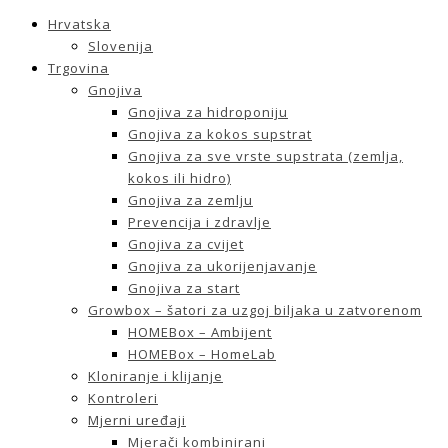
Hrvatska
Slovenija
Trgovina
Gnojiva
Gnojiva za hidroponiju
Gnojiva za kokos supstrat
Gnojiva za sve vrste supstrata (zemlja,
kokos ili hidro)
Gnojiva za zemlju
Prevencija i zdravlje
Gnojiva za cvijet
Gnojiva za ukorijenjavanje
Gnojiva za start
Growbox – šatori za uzgoj biljaka u zatvorenom
HOMEBox – Ambijent
HOMEBox – HomeLab
Kloniranje i klijanje
Kontroleri
Mjerni uređaji
Mjerači kombinirani