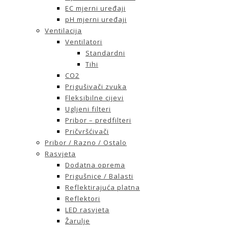
EC mjerni uređaji
pH mjerni uređaji
Ventilacija
Ventilatori
Standardni
Tihi
CO2
Prigušivači zvuka
Fleksibilne cijevi
Ugljeni filteri
Pribor – predfilteri
Pričvršćivači
Pribor / Razno / Ostalo
Rasvjeta
Dodatna oprema
Prigušnice / Balasti
Reflektirajuća platna
Reflektori
LED rasvjeta
Žarulje