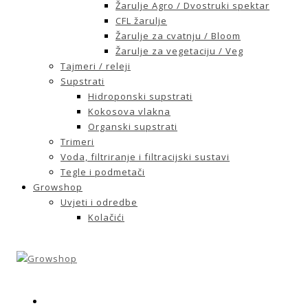
Žarulje Agro / Dvostruki spektar
CFL žarulje
Žarulje za cvatnju / Bloom
Žarulje za vegetaciju / Veg
Tajmeri / releji
Supstrati
Hidroponski supstrati
Kokosova vlakna
Organski supstrati
Trimeri
Voda, filtriranje i filtracijski sustavi
Tegle i podmetači
Growshop
Uvjeti i odredbe
Kolačići