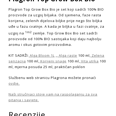
Plagron Top Grow Box Bio je set koji sadrži 100% BIO
proizvode za uzgoj biljaka. Od sjemena, faze rasta
korijena, zelenih dijelova biljke prije nego što biljka
uđe u fazu cvatnje. A kada je biljka u fazi cvatnje, za
1m2
uzgoj na
zemlje. Top Grow Box Bio set sadrži
proizvode od 100% BIO sastojaka koji daju najbolju
aromu i okus gotovim proizvodima.
KIT SADRŽI:
Alga Bloom 1L
,,
Alga raste
100 ml,
Zelena
senzacija
100 ml,
Korijeni snage
100 ml,
Vita utrka
100
ml, mjerna posuda 25 ml, praktičan poklon
Službenu web stranicu Plagrona možete pronaći
ovdje.
Naši stručnjaci stoje vam na raspolaganju za sva
pitanja i savjete.
Recenzije