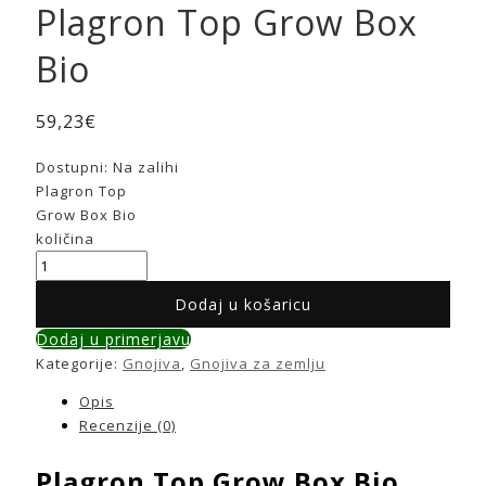
Plagron Top Grow Box
Bio
59,23
€
Dostupni:
Na zalihi
Plagron Top
Grow Box Bio
količina
Dodaj u košaricu
Dodaj u primerjavu
Kategorije:
Gnojiva
,
Gnojiva za zemlju
Opis
Recenzije (0)
Plagron Top Grow Box Bio