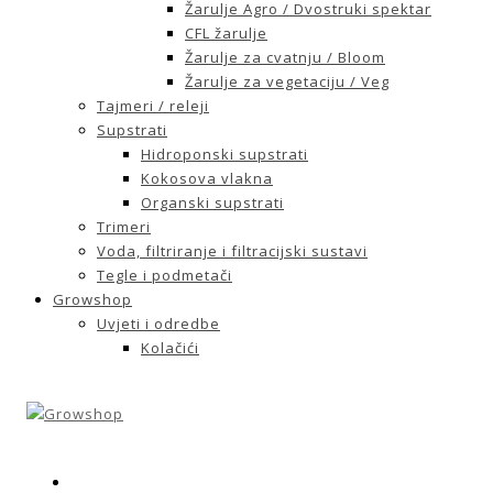
Žarulje Agro / Dvostruki spektar
CFL žarulje
Žarulje za cvatnju / Bloom
Žarulje za vegetaciju / Veg
Tajmeri / releji
Supstrati
Hidroponski supstrati
Kokosova vlakna
Organski supstrati
Trimeri
Voda, filtriranje i filtracijski sustavi
Tegle i podmetači
Growshop
Uvjeti i odredbe
Kolačići