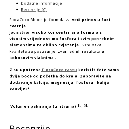
Dodatne informacije
Recenzije (0)
FloraCoco Bloom je formula za
veći prinos u fazi
cvatnje
.
Jedinstven
visoko koncentrirana formula s
visokim vrijednostima fosfora i svim potrebnim
elementima za obilno cvjetanje
. Vrhunska
kvaliteta za postizanje izvanrednih rezultata
u
kokosovim vlaknima
.
Z su upotreba
FloraCoco rastu
koristit ćete samo
dvije boce od početka do kraja! Zaboravite na
dodavanje kalcija, magnezija, fosfora i kalija
zauvijek!
1L, 5L
Volumen pakiranja (u litrama)
Recenzije