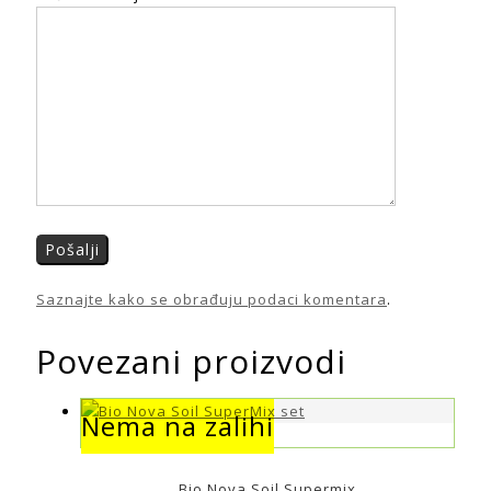
Saznajte kako se obrađuju podaci komentara
.
Povezani proizvodi
Nema na zalihi
Nema na zalihi
Bio Nova Soil Supermix