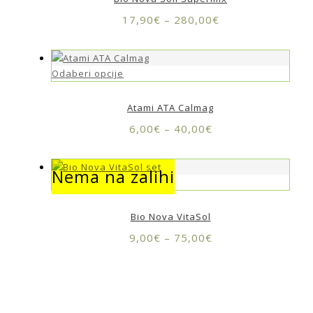
17,90
€
–
280,00
€
Odaberi opcije
Atami ATA Calmag
6,00
€
–
40,00
€
Nema na zalihi
Nema na zalihi
Bio Nova VitaSol
9,00
€
–
75,00
€