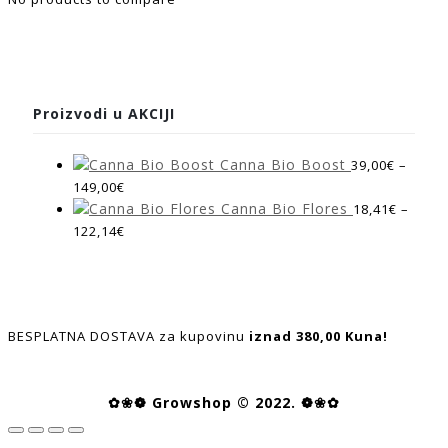
Proizvodi u AKCIJI
Canna Bio Boost
39,00
€
–
149,00
€
Canna Bio Flores
18,41
€
–
122,14
€
BESPLATNA DOSTAVA za kupovinu
iznad 380,00 Kuna!
✿❀❁ Growshop © 2022. ❁❀✿