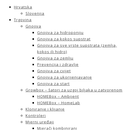
Hrvatska
Slovenija
Trgovina
Gnojiva
Gnojiva za hidroponiju
Gnojiva za kokos supstrat
Gnojiva za sve vrste supstrata (zemlja,
kokos ili hidro)
Gnojiva za zemlju
Prevencija i zdravlje
Gnojiva za cvijet
Gnojiva za ukorijenjavanje
Gnojiva za start
Growbox – šatori za uzgoj biljaka u zatvorenom
HOMEBox – Ambijent
HOMEBox – HomeLab
Kloniranje i klijanje
Kontroleri
Mjerni uređaji
Mjerači kombinirani