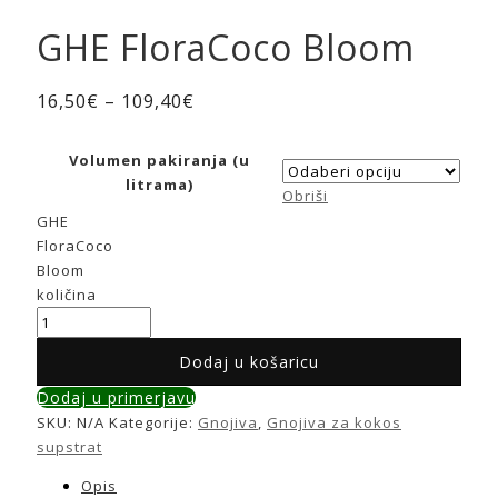
GHE FloraCoco Bloom
16,50
€
–
109,40
€
Volumen pakiranja (u
litrama)
Obriši
GHE
FloraCoco
Bloom
količina
Dodaj u košaricu
Dodaj u primerjavu
SKU:
N/A
Kategorije:
Gnojiva
,
Gnojiva za kokos
supstrat
Opis