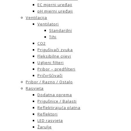
EC mjerni uređaji
pH mjerni uređaji
Ventilacija
Ventilatori
Standardni
Tihi
CO2
Prigušivači zvuka
Fleksibilne cijevi
Ugljeni filteri
Pribor – predfilteri
Pričvršćivači
Pribor / Razno / Ostalo
Rasvjeta
Dodatna oprema
Prigušnice / Balasti
Reflektirajuća platna
Reflektori
LED rasvjeta
Žarulje