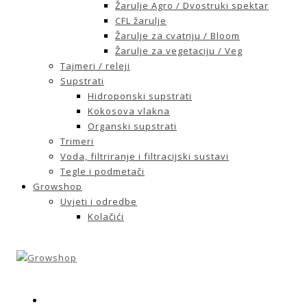
Žarulje Agro / Dvostruki spektar
CFL žarulje
Žarulje za cvatnju / Bloom
Žarulje za vegetaciju / Veg
Tajmeri / releji
Supstrati
Hidroponski supstrati
Kokosova vlakna
Organski supstrati
Trimeri
Voda, filtriranje i filtracijski sustavi
Tegle i podmetači
Growshop
Uvjeti i odredbe
Kolačići