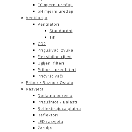
EC mjerni uređaji
pH mjerni uređaji
Ventilacija
Ventilatori
Standardni
Tihi
CO2
Prigušivači zvuka
Fleksibilne cijevi
Ugljeni filteri
Pribor – predfilteri
Pričvršćivači
Pribor / Razno / Ostalo
Rasvjeta
Dodatna oprema
Prigušnice / Balasti
Reflektirajuća platna
Reflektori
LED rasvjeta
Žarulje