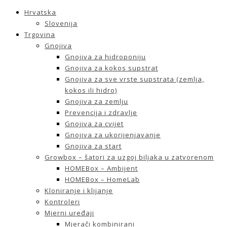
Hrvatska
Slovenija
Trgovina
Gnojiva
Gnojiva za hidroponiju
Gnojiva za kokos supstrat
Gnojiva za sve vrste supstrata (zemlja,
kokos ili hidro)
Gnojiva za zemlju
Prevencija i zdravlje
Gnojiva za cvijet
Gnojiva za ukorijenjavanje
Gnojiva za start
Growbox – šatori za uzgoj biljaka u zatvorenom
HOMEBox – Ambijent
HOMEBox – HomeLab
Kloniranje i klijanje
Kontroleri
Mjerni uređaji
Mjerači kombinirani