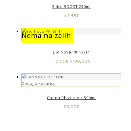
Silicij BOOST 250ml
52,49
€
Nema na zalihi
Nema na zalihi
Bio Nova PK 13-14
15,99
€
–
90,00
€
Dodaj u košaricu
Canna Rhizotonic 500ml
25,00
€