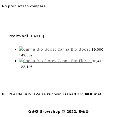
No products to compare
Proizvodi u AKCIJI
Canna Bio Boost
39,00
€
–
149,00
€
Canna Bio Flores
18,41
€
–
122,14
€
BESPLATNA DOSTAVA za kupovinu
iznad 380,00 Kuna!
✿❀❁ Growshop © 2022. ❁❀✿