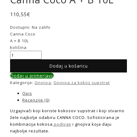
110,55
€
Dostupni:
Na zalihi
Canna Coco
A + B 10L
količina
Dodaj u košaricu
Dodaj u primerjavu
Kategorije:
Gnojiva
,
Gnojiva za kokos supstrat
Opis
Recenzije (0)
Uzgajivači koji koriste kokosov supstrat i koji stvarno
žele najbolje odabiru CANNA COCO. Sofisticirana je
kombinacija kokosa
podloge
i gnojiva koja daju
najbolje rezultate.